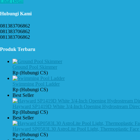
Lihat Detail
Hubungi Kami
081383706862
081383706862
081383706862
Produk Terbaru
Ground Pool Skimmer
Rp (Hubungi CS)
Swimming Pool Ladder
Rp (Hubungi CS)
Best Seller
Hayward SP1419D White 3/4-Inch Opening Hydrostream Directio
Rp (Hubungi CS)
Best Seller
Hayward SP0583L30 AstroLite Pool Light, Thermoplastic Face 
Rp (Hubungi CS)