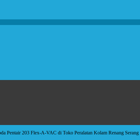
a Pentair 203 Flex-A-VAC di Toko Peralatan Kolam Renang Serang