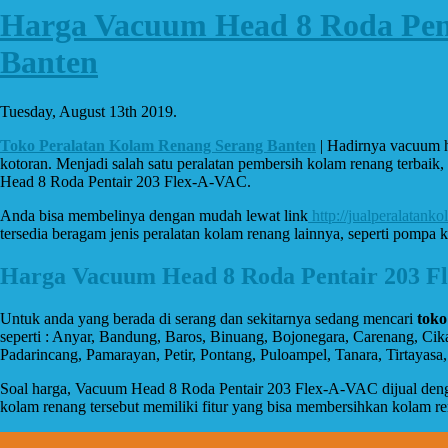
Harga Vacuum Head 8 Roda Pent
Banten
Tuesday, August 13th 2019.
Toko Peralatan Kolam Renang Serang Banten
| Hadirnya vacuum h
kotoran. Menjadi salah satu peralatan pembersih kolam renang terbai
Head 8 Roda Pentair 203 Flex-A-VAC.
Anda bisa membelinya dengan mudah lewat link
http://jualperalatanko
tersedia beragam jenis peralatan kolam renang lainnya, seperti pompa 
Harga Vacuum Head 8 Roda Pentair 203 F
Untuk anda yang berada di serang dan sekitarnya sedang mencari
toko
seperti : Anyar, Bandung, Baros, Binuang, Bojonegara, Carenang, Ci
Padarincang, Pamarayan, Petir, Pontang, Puloampel, Tanara, Tirtayas
Soal harga, Vacuum Head 8 Roda Pentair 203 Flex-A-VAC dijual dengan
kolam renang tersebut memiliki fitur yang bisa membersihkan kolam ren