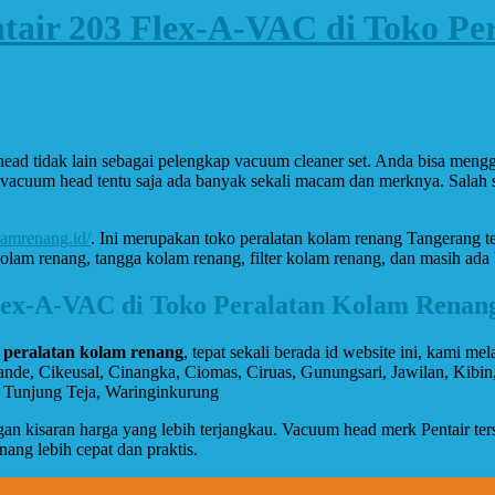
air 203 Flex-A-VAC di Toko Pe
ead tidak lain sebagai pelengkap vacuum cleaner set. Anda bisa meng
k, vacuum head tentu saja ada banyak sekali macam dan merknya. Salah
lamrenang.id/
. Ini merupakan toko peralatan kolam renang Tangerang te
kolam renang, tangga kolam renang, filter kolam renang, dan masih ada 
lex-A-VAC di Toko Peralatan Kolam Renan
 peralatan kolam renang
, tepat sekali berada id website ini, kami m
kande, Cikeusal, Cinangka, Ciomas, Ciruas, Gunungsari, Jawilan, Kib
a, Tunjung Teja, Waringinkurung
 kisaran harga yang lebih terjangkau. Vacuum head merk Pentair terse
ang lebih cepat dan praktis.