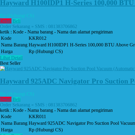
Hayward H100IDP1 H-Series 100,000 BTU 
Rp (Hubungi CS)
Detail
Beli
Order Sekarang » SMS : 081383706862
ketik : Kode - Nama barang - Nama dan alamat pengiriman
Kode
KKR012
Nama Barang
Hayward H100IDP1 H-Series 100,000 BTU Above Gro
Harga
Rp (Hubungi CS)
Lihat Detail
Best Seller
Hayward 925ADC Navigator Pro Suction Po
Rp (Hubungi CS)
Detail
Beli
Order Sekarang » SMS : 081383706862
ketik : Kode - Nama barang - Nama dan alamat pengiriman
Kode
KKR011
Nama Barang
Hayward 925ADC Navigator Pro Suction Pool Vacuum 
Harga
Rp (Hubungi CS)