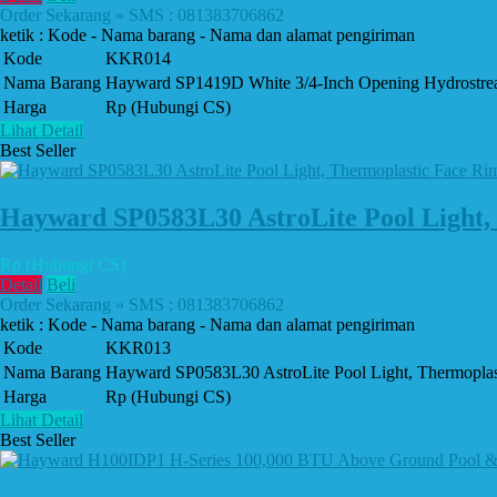
Order Sekarang » SMS : 081383706862
ketik : Kode - Nama barang - Nama dan alamat pengiriman
Kode
KKR014
Nama Barang
Hayward SP1419D White 3/4-Inch Opening Hydrostream 
Harga
Rp (Hubungi CS)
Lihat Detail
Best Seller
Hayward SP0583L30 AstroLite Pool Light, 
Rp (Hubungi CS)
Detail
Beli
Order Sekarang » SMS : 081383706862
ketik : Kode - Nama barang - Nama dan alamat pengiriman
Kode
KKR013
Nama Barang
Hayward SP0583L30 AstroLite Pool Light, Thermoplast
Harga
Rp (Hubungi CS)
Lihat Detail
Best Seller