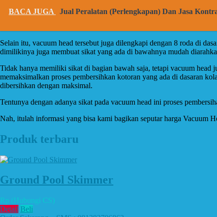
BACA JUGA
Jual Peralatan (Perlengkapan) Dan Jasa Kont
Selain itu, vacuum head tersebut juga dilengkapi dengan 8 roda di d
dimilikinya juga membuat sikat yang ada di bawahnya mudah diarahkan
Tidak hanya memiliki sikat di bagian bawah saja, tetapi vacuum head 
memaksimalkan proses pembersihkan kotoran yang ada di dasaran kolam
dibersihkan dengan maksimal.
Tentunya dengan adanya sikat pada vacuum head ini proses pembersihan
Nah, itulah informasi yang bisa kami bagikan seputar harga Vacuum 
Produk terbaru
Ground Pool Skimmer
Rp (Hubungi CS)
Detail
Beli