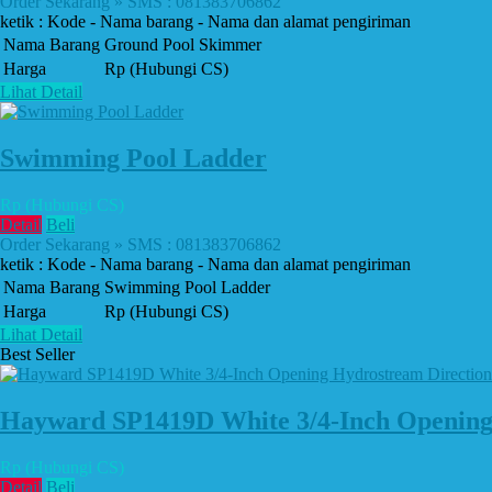
Order Sekarang » SMS : 081383706862
ketik : Kode - Nama barang - Nama dan alamat pengiriman
Nama Barang
Ground Pool Skimmer
Harga
Rp (Hubungi CS)
Lihat Detail
Swimming Pool Ladder
Rp (Hubungi CS)
Detail
Beli
Order Sekarang » SMS : 081383706862
ketik : Kode - Nama barang - Nama dan alamat pengiriman
Nama Barang
Swimming Pool Ladder
Harga
Rp (Hubungi CS)
Lihat Detail
Best Seller
Hayward SP1419D White 3/4-Inch Opening H
Rp (Hubungi CS)
Detail
Beli