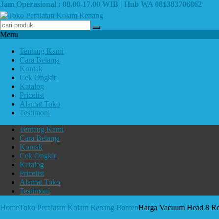
Jam Operasional : 08.00-17.00 WIB | Hub WA 081383706862
Menu
Tentang Kami
Cara Belanja
Kontak
Cek Ongkir
Katalog
Pricelist
Alamat Toko
Testimoni
Tentang Kami
Cara Belanja
Kontak
Cek Ongkir
Katalog
Pricelist
Alamat Toko
Testimoni
Home
Toko Peralatan Kolam Renang Banten
Harga Vacuum Head 8 Rod