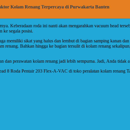
raktor Kolam Renang Terpercaya di Purwakarta Banten
asarnya. Keberadaan roda ini nanti akan mengarahkan vacuum head ters
 ke segala posisi.
juga memiliki sikat yang halus dan lembut di bagian samping kanan dan
 renang. Bahkan hingga ke bagian tersulit di kolam renang sekalipun
 dan perawatan kolam renang jadi lebih sempurna. Jadi, Anda tidak ak
Head 8 Roda Pentair 203 Flex-A-VAC di toko peralatan kolam renang 