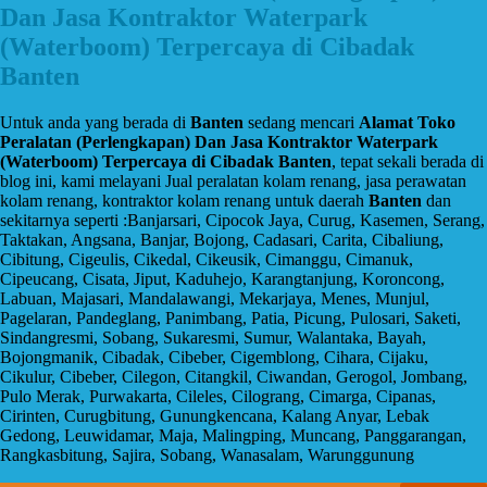
Dan Jasa Kontraktor Waterpark
(Waterboom) Terpercaya di Cibadak
Banten
Untuk anda yang berada di
Banten
sedang mencari
Alamat Toko
Peralatan (Perlengkapan) Dan Jasa Kontraktor Waterpark
(Waterboom) Terpercaya di Cibadak Banten
, tepat sekali berada di
blog ini, kami melayani Jual peralatan kolam renang, jasa perawatan
kolam renang, kontraktor kolam renang untuk daerah
Banten
dan
sekitarnya seperti :Banjarsari, Cipocok Jaya, Curug, Kasemen, Serang,
Taktakan, Angsana, Banjar, Bojong, Cadasari, Carita, Cibaliung,
Cibitung, Cigeulis, Cikedal, Cikeusik, Cimanggu, Cimanuk,
Cipeucang, Cisata, Jiput, Kaduhejo, Karangtanjung, Koroncong,
Labuan, Majasari, Mandalawangi, Mekarjaya, Menes, Munjul,
Pagelaran, Pandeglang, Panimbang, Patia, Picung, Pulosari, Saketi,
Sindangresmi, Sobang, Sukaresmi, Sumur, Walantaka, Bayah,
Bojongmanik, Cibadak, Cibeber, Cigemblong, Cihara, Cijaku,
Cikulur, Cibeber, Cilegon, Citangkil, Ciwandan, Gerogol, Jombang,
Pulo Merak, Purwakarta, Cileles, Cilograng, Cimarga, Cipanas,
Cirinten, Curugbitung, Gunungkencana, Kalang Anyar, Lebak
Gedong, Leuwidamar, Maja, Malingping, Muncang, Panggarangan,
Rangkasbitung, Sajira, Sobang, Wanasalam, Warunggunung