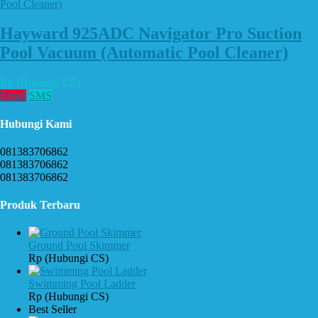
Hayward 925ADC Navigator Pro Suction
Pool Vacuum (Automatic Pool Cleaner)
Rp (Hubungi CS)
Email
SMS
Hubungi Kami
081383706862
081383706862
081383706862
Produk Terbaru
Ground Pool Skimmer
Rp (Hubungi CS)
Swimming Pool Ladder
Rp (Hubungi CS)
Best Seller