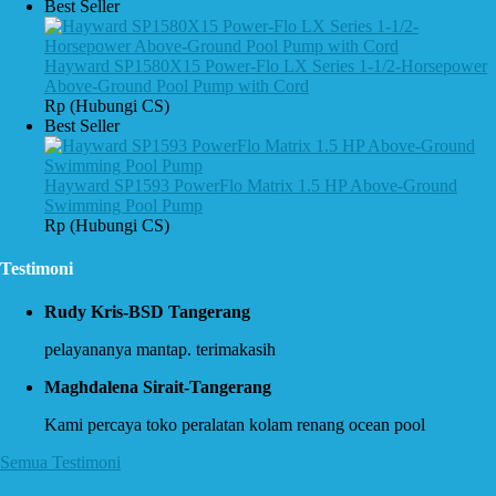
Best Seller
Hayward SP1580X15 Power-Flo LX Series 1-1/2-Horsepower
Above-Ground Pool Pump with Cord
Rp (Hubungi CS)
Best Seller
Hayward SP1593 PowerFlo Matrix 1.5 HP Above-Ground
Swimming Pool Pump
Rp (Hubungi CS)
Testimoni
Rudy Kris-BSD Tangerang
pelayananya mantap. terimakasih
Maghdalena Sirait-Tangerang
Kami percaya toko peralatan kolam renang ocean pool
Semua Testimoni