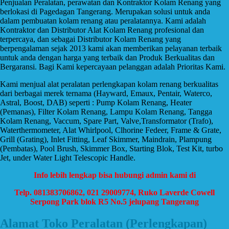
Penjualan Peralatan, perawatan dan Kontraktor Kolam Renang yang
berlokasi di Pagedagan Tangerang. Merupakan solusi untuk anda
dalam pembuatan kolam renang atau peralatannya. Kami adalah
Kontraktor dan Distributor Alat Kolam Renang profesional dan
terpercaya, dan sebagai Distributor Kolam Renang yang
berpengalaman sejak 2013 kami akan memberikan pelayanan terbaik
untuk anda dengan harga yang terbaik dan Produk Berkualitas dan
Bergaransi. Bagi Kami kepercayaan pelanggan adalah Prioritas Kami.
Kami menjual alat peralatan perlengkapan kolam renang berkualitas
dari berbagai merek ternama (Hayward, Emaux, Pentair, Waterco,
Astral, Boost, DAB) seperti : Pump Kolam Renang, Heater
(Pemanas), Filter Kolam Renang, Lampu Kolam Renang, Tangga
Kolam Renang, Vaccum, Spare Part, Valve,Transformator (Trafo),
Waterthermometer, Alat Whirlpool, Clhorine Fedeer, Frame & Grate,
Grill (Grating), Inlet Fitting, Leaf Skimmer, Maindrain, Plampung
(Pembatas), Pool Brush, Skimmer Box, Starting Blok, Test Kit, turbo
Jet, under Water Light Telescopic Handle.
Info lebih lengkap bisa hubungi admin kami di
Telp. 081383706862, 021 29009774, Ruko Laverde Cowell
Serpong Park blok R5 No.5 jelupang Tangerang
Alamat Toko Peralatan (Perlengkapan)