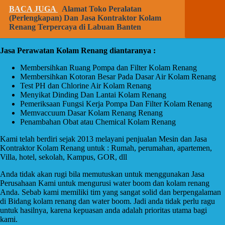
BACA JUGA
Alamat Toko Peralatan
(Perlengkapan) Dan Jasa Kontraktor Kolam
Renang Terpercaya di Labuan Banten
Jasa Perawatan Kolam Renang diantaranya :
Membersihkan Ruang Pompa dan Filter Kolam Renang
Membersihkan Kotoran Besar Pada Dasar Air Kolam Renang
Test PH dan Chlorine Air Kolam Renang
Menyikat Dinding Dan Lantai Kolam Renang
Pemeriksaan Fungsi Kerja Pompa Dan Filter Kolam Renang
Memvaccuum Dasar Kolam Renang Renang
Penambahan Obat atau Chemical Kolam Renang
Kami telah berdiri sejak 2013 melayani penjualan Mesin dan Jasa
Kontraktor Kolam Renang untuk : Rumah, perumahan, apartemen,
Villa, hotel, sekolah, Kampus, GOR, dll
Anda tidak akan rugi bila memutuskan untuk menggunakan Jasa
Perusahaan Kami untuk mengurusi water boom dan kolam renang
Anda. Sebab kami memiliki tim yang sangat solid dan berpengalaman
di Bidang kolam renang dan water boom. Jadi anda tidak perlu ragu
untuk hasilnya, karena kepuasan anda adalah prioritas utama bagi
kami.