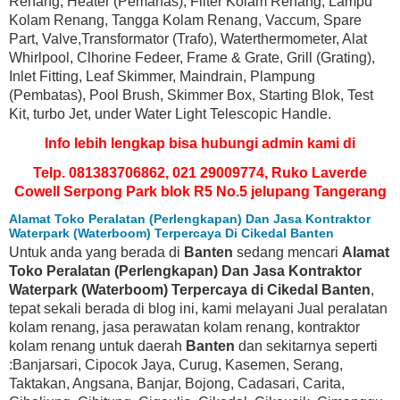
Renang, Heater (Pemanas), Filter Kolam Renang, Lampu
Kolam Renang, Tangga Kolam Renang, Vaccum, Spare
Part, Valve,Transformator (Trafo), Waterthermometer, Alat
Whirlpool, Clhorine Fedeer, Frame & Grate, Grill (Grating),
Inlet Fitting, Leaf Skimmer, Maindrain, Plampung
(Pembatas), Pool Brush, Skimmer Box, Starting Blok, Test
Kit, turbo Jet, under Water Light Telescopic Handle.
Info lebih lengkap bisa hubungi admin kami di
Telp. 081383706862, 021 29009774, Ruko Laverde
Cowell Serpong Park blok R5 No.5 jelupang Tangerang
Alamat Toko Peralatan (Perlengkapan) Dan Jasa Kontraktor
Waterpark (Waterboom) Terpercaya Di Cikedal Banten
Untuk anda yang berada di
Banten
sedang mencari
Alamat
Toko Peralatan (Perlengkapan) Dan Jasa Kontraktor
Waterpark (Waterboom) Terpercaya di Cikedal Banten
,
tepat sekali berada di blog ini, kami melayani Jual peralatan
kolam renang, jasa perawatan kolam renang, kontraktor
kolam renang untuk daerah
Banten
dan sekitarnya seperti
:Banjarsari, Cipocok Jaya, Curug, Kasemen, Serang,
Taktakan, Angsana, Banjar, Bojong, Cadasari, Carita,