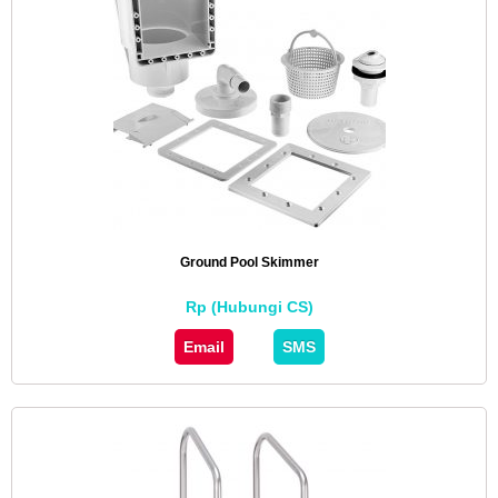
Ground Pool Skimmer
Rp (Hubungi CS)
Email
SMS