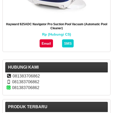
Hayward 925ADC Navigator Pro Suction Pool Vacuum (Automatic Pool
Cleaner)
Rp (Hubungi CS)
Email
SMS
HUBUNGI KAMI
081383706862
081383706862
081383706862
PRODUK TERBARU