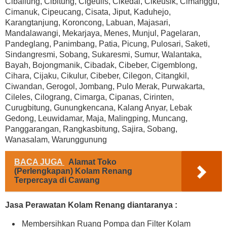
Cibaliung, Cibitung, Cigeulis, Cikedal, Cikeusik, Cimanggu,
Cimanuk, Cipeucang, Cisata, Jiput, Kaduhejo,
Karangtanjung, Koroncong, Labuan, Majasari,
Mandalawangi, Mekarjaya, Menes, Munjul, Pagelaran,
Pandeglang, Panimbang, Patia, Picung, Pulosari, Saketi,
Sindangresmi, Sobang, Sukaresmi, Sumur, Walantaka,
Bayah, Bojongmanik, Cibadak, Cibeber, Cigemblong,
Cihara, Cijaku, Cikulur, Cibeber, Cilegon, Citangkil,
Ciwandan, Gerogol, Jombang, Pulo Merak, Purwakarta,
Cileles, Cilograng, Cimarga, Cipanas, Cirinten,
Curugbitung, Gunungkencana, Kalang Anyar, Lebak
Gedong, Leuwidamar, Maja, Malingping, Muncang,
Panggarangan, Rangkasbitung, Sajira, Sobang,
Wanasalam, Warunggunung
BACA JUGA
Alamat Toko
(Perlengkapan) Kolam Renang
Terpercaya di Cawang
Jasa Perawatan Kolam Renang diantaranya :
Membersihkan Ruang Pompa dan Filter Kolam