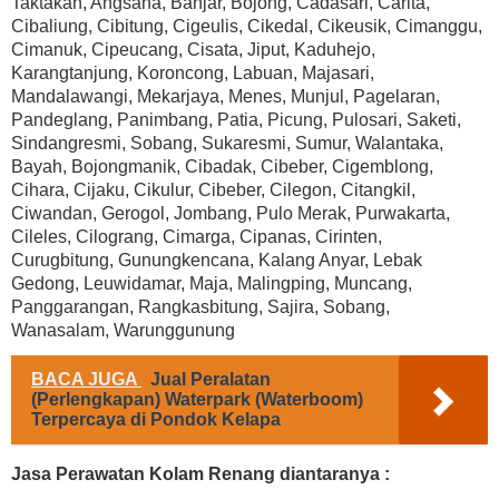
Taktakan, Angsana, Banjar, Bojong, Cadasari, Carita,
Cibaliung, Cibitung, Cigeulis, Cikedal, Cikeusik, Cimanggu,
Cimanuk, Cipeucang, Cisata, Jiput, Kaduhejo,
Karangtanjung, Koroncong, Labuan, Majasari,
Mandalawangi, Mekarjaya, Menes, Munjul, Pagelaran,
Pandeglang, Panimbang, Patia, Picung, Pulosari, Saketi,
Sindangresmi, Sobang, Sukaresmi, Sumur, Walantaka,
Bayah, Bojongmanik, Cibadak, Cibeber, Cigemblong,
Cihara, Cijaku, Cikulur, Cibeber, Cilegon, Citangkil,
Ciwandan, Gerogol, Jombang, Pulo Merak, Purwakarta,
Cileles, Cilograng, Cimarga, Cipanas, Cirinten,
Curugbitung, Gunungkencana, Kalang Anyar, Lebak
Gedong, Leuwidamar, Maja, Malingping, Muncang,
Panggarangan, Rangkasbitung, Sajira, Sobang,
Wanasalam, Warunggunung
BACA JUGA
Jual Peralatan
(Perlengkapan) Waterpark (Waterboom)
Terpercaya di Pondok Kelapa
Jasa Perawatan Kolam Renang diantaranya :