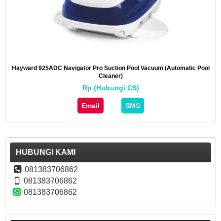
Hayward 925ADC Navigator Pro Suction Pool Vacuum (Automatic Pool
Cleaner)
Rp (Hubungi CS)
Email
SMS
HUBUNGI KAMI
081383706862
081383706862
081383706862