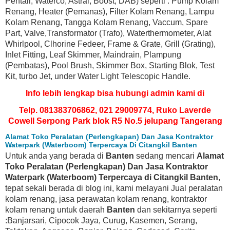
Pentair, Waterco, Astral, Boost, DAB) seperti : Pump Kolam
Renang, Heater (Pemanas), Filter Kolam Renang, Lampu
Kolam Renang, Tangga Kolam Renang, Vaccum, Spare
Part, Valve,Transformator (Trafo), Waterthermometer, Alat
Whirlpool, Clhorine Fedeer, Frame & Grate, Grill (Grating),
Inlet Fitting, Leaf Skimmer, Maindrain, Plampung
(Pembatas), Pool Brush, Skimmer Box, Starting Blok, Test
Kit, turbo Jet, under Water Light Telescopic Handle.
Info lebih lengkap bisa hubungi admin kami di
Telp. 081383706862, 021 29009774, Ruko Laverde
Cowell Serpong Park blok R5 No.5 jelupang Tangerang
Alamat Toko Peralatan (Perlengkapan) Dan Jasa Kontraktor
Waterpark (Waterboom) Terpercaya Di Citangkil Banten
Untuk anda yang berada di
Banten
sedang mencari
Alamat
Toko Peralatan (Perlengkapan) Dan Jasa Kontraktor
Waterpark (Waterboom) Terpercaya di Citangkil Banten
,
tepat sekali berada di blog ini, kami melayani Jual peralatan
kolam renang, jasa perawatan kolam renang, kontraktor
kolam renang untuk daerah
Banten
dan sekitarnya seperti
:Banjarsari, Cipocok Jaya, Curug, Kasemen, Serang,