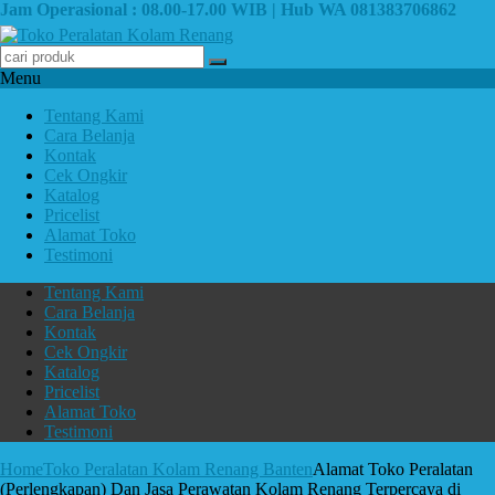
Jam Operasional : 08.00-17.00 WIB | Hub WA 081383706862
Menu
Tentang Kami
Cara Belanja
Kontak
Cek Ongkir
Katalog
Pricelist
Alamat Toko
Testimoni
Tentang Kami
Cara Belanja
Kontak
Cek Ongkir
Katalog
Pricelist
Alamat Toko
Testimoni
Home
Toko Peralatan Kolam Renang Banten
Alamat Toko Peralatan
(Perlengkapan) Dan Jasa Perawatan Kolam Renang Terpercaya di