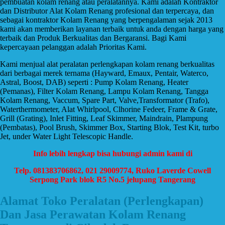
pembuatan kolam renang atau peralatannya. Kami adalah Kontraktor
dan Distributor Alat Kolam Renang profesional dan terpercaya, dan
sebagai kontraktor Kolam Renang yang berpengalaman sejak 2013
kami akan memberikan layanan terbaik untuk anda dengan harga yang
terbaik dan Produk Berkualitas dan Bergaransi. Bagi Kami
kepercayaan pelanggan adalah Prioritas Kami.
Kami menjual alat peralatan perlengkapan kolam renang berkualitas
dari berbagai merek ternama (Hayward, Emaux, Pentair, Waterco,
Astral, Boost, DAB) seperti : Pump Kolam Renang, Heater
(Pemanas), Filter Kolam Renang, Lampu Kolam Renang, Tangga
Kolam Renang, Vaccum, Spare Part, Valve,Transformator (Trafo),
Waterthermometer, Alat Whirlpool, Clhorine Fedeer, Frame & Grate,
Grill (Grating), Inlet Fitting, Leaf Skimmer, Maindrain, Plampung
(Pembatas), Pool Brush, Skimmer Box, Starting Blok, Test Kit, turbo
Jet, under Water Light Telescopic Handle.
Info lebih lengkap bisa hubungi admin kami di
Telp. 081383706862, 021 29009774, Ruko Laverde Cowell
Serpong Park blok R5 No.5 jelupang Tangerang
Alamat Toko Peralatan (Perlengkapan)
Dan Jasa Perawatan Kolam Renang