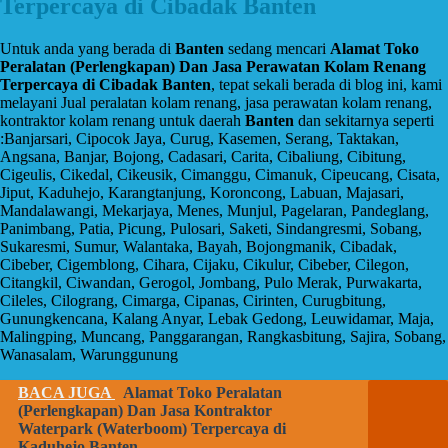
Terpercaya di Cibadak Banten
Untuk anda yang berada di
Banten
sedang mencari
Alamat Toko
Peralatan (Perlengkapan) Dan Jasa Perawatan Kolam Renang
Terpercaya di Cibadak Banten
, tepat sekali berada di blog ini, kami
melayani Jual peralatan kolam renang, jasa perawatan kolam renang,
kontraktor kolam renang untuk daerah
Banten
dan sekitarnya seperti
:Banjarsari, Cipocok Jaya, Curug, Kasemen, Serang, Taktakan,
Angsana, Banjar, Bojong, Cadasari, Carita, Cibaliung, Cibitung,
Cigeulis, Cikedal, Cikeusik, Cimanggu, Cimanuk, Cipeucang, Cisata,
Jiput, Kaduhejo, Karangtanjung, Koroncong, Labuan, Majasari,
Mandalawangi, Mekarjaya, Menes, Munjul, Pagelaran, Pandeglang,
Panimbang, Patia, Picung, Pulosari, Saketi, Sindangresmi, Sobang,
Sukaresmi, Sumur, Walantaka, Bayah, Bojongmanik, Cibadak,
Cibeber, Cigemblong, Cihara, Cijaku, Cikulur, Cibeber, Cilegon,
Citangkil, Ciwandan, Gerogol, Jombang, Pulo Merak, Purwakarta,
Cileles, Cilograng, Cimarga, Cipanas, Cirinten, Curugbitung,
Gunungkencana, Kalang Anyar, Lebak Gedong, Leuwidamar, Maja,
Malingping, Muncang, Panggarangan, Rangkasbitung, Sajira, Sobang,
Wanasalam, Warunggunung
BACA JUGA
Alamat Toko Peralatan
(Perlengkapan) Dan Jasa Kontraktor
Waterpark (Waterboom) Terpercaya di
Kaduhejo Banten