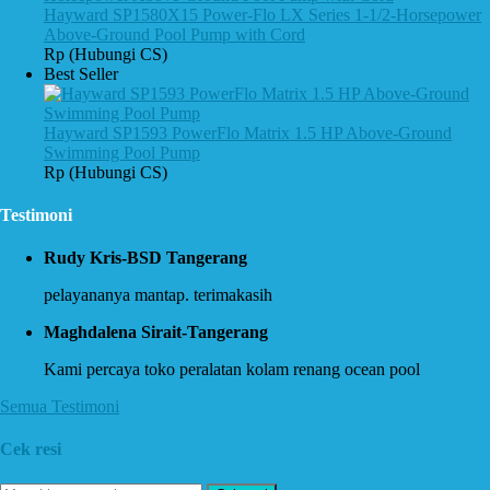
Hayward SP1580X15 Power-Flo LX Series 1-1/2-Horsepower
Above-Ground Pool Pump with Cord
Rp (Hubungi CS)
Best Seller
Hayward SP1593 PowerFlo Matrix 1.5 HP Above-Ground
Swimming Pool Pump
Rp (Hubungi CS)
Testimoni
Rudy Kris-BSD Tangerang
pelayananya mantap. terimakasih
Maghdalena Sirait-Tangerang
Kami percaya toko peralatan kolam renang ocean pool
Semua Testimoni
Cek resi