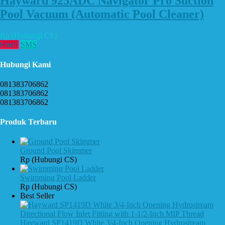
Hayward 925ADC Navigator Pro Suction
Pool Vacuum (Automatic Pool Cleaner)
Rp (Hubungi CS)
Email
SMS
Hubungi Kami
081383706862
081383706862
081383706862
Produk Terbaru
Ground Pool Skimmer
Rp (Hubungi CS)
Swimming Pool Ladder
Rp (Hubungi CS)
Best Seller
Hayward SP1419D White 3/4-Inch Opening Hydrostream