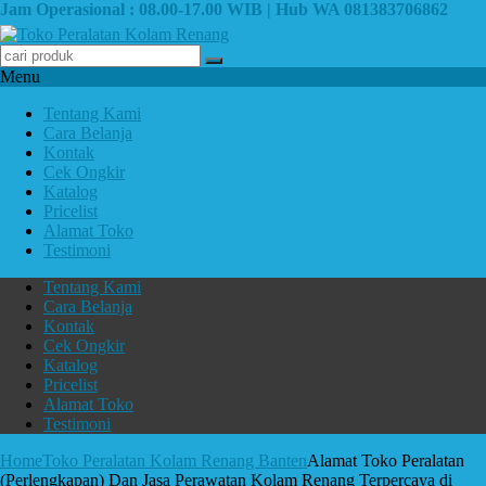
Jam Operasional : 08.00-17.00 WIB | Hub WA 081383706862
Menu
Tentang Kami
Cara Belanja
Kontak
Cek Ongkir
Katalog
Pricelist
Alamat Toko
Testimoni
Tentang Kami
Cara Belanja
Kontak
Cek Ongkir
Katalog
Pricelist
Alamat Toko
Testimoni
Home
Toko Peralatan Kolam Renang Banten
Alamat Toko Peralatan
(Perlengkapan) Dan Jasa Perawatan Kolam Renang Terpercaya di