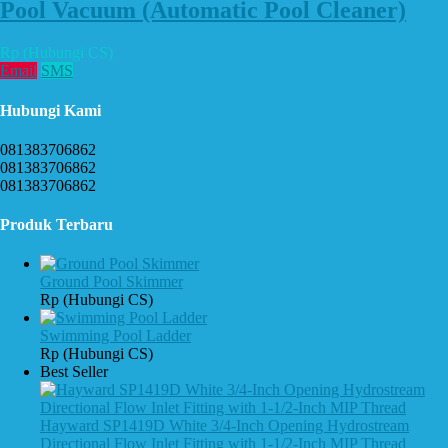
Pool Vacuum (Automatic Pool Cleaner)
Rp (Hubungi CS)
Email
SMS
Hubungi Kami
081383706862
081383706862
081383706862
Produk Terbaru
Ground Pool Skimmer
Rp (Hubungi CS)
Swimming Pool Ladder
Rp (Hubungi CS)
Best Seller
Hayward SP1419D White 3/4-Inch Opening Hydrostream
Directional Flow Inlet Fitting with 1-1/2-Inch MIP Thread