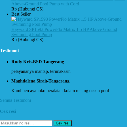
Above-Ground Pool Pump with Cord
Rp (Hubungi CS)
Best Seller
Hayward SP1593 PowerFlo Matrix 1.5 HP Above-Ground
Swimming Pool Pump
Rp (Hubungi CS)
Testimoni
Rudy Kris-BSD Tangerang
pelayananya mantap. terimakasih
Maghdalena Sirait-Tangerang
Kami percaya toko peralatan kolam renang ocean pool
Semua Testimoni
Cek resi
Cek resi