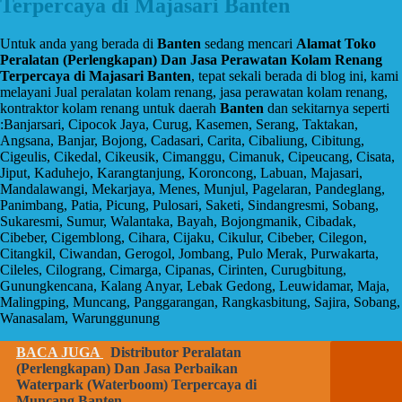
Terpercaya di Majasari Banten
Untuk anda yang berada di
Banten
sedang mencari
Alamat Toko
Peralatan (Perlengkapan) Dan Jasa Perawatan Kolam Renang
Terpercaya di Majasari Banten
, tepat sekali berada di blog ini, kami
melayani Jual peralatan kolam renang, jasa perawatan kolam renang,
kontraktor kolam renang untuk daerah
Banten
dan sekitarnya seperti
:Banjarsari, Cipocok Jaya, Curug, Kasemen, Serang, Taktakan,
Angsana, Banjar, Bojong, Cadasari, Carita, Cibaliung, Cibitung,
Cigeulis, Cikedal, Cikeusik, Cimanggu, Cimanuk, Cipeucang, Cisata,
Jiput, Kaduhejo, Karangtanjung, Koroncong, Labuan, Majasari,
Mandalawangi, Mekarjaya, Menes, Munjul, Pagelaran, Pandeglang,
Panimbang, Patia, Picung, Pulosari, Saketi, Sindangresmi, Sobang,
Sukaresmi, Sumur, Walantaka, Bayah, Bojongmanik, Cibadak,
Cibeber, Cigemblong, Cihara, Cijaku, Cikulur, Cibeber, Cilegon,
Citangkil, Ciwandan, Gerogol, Jombang, Pulo Merak, Purwakarta,
Cileles, Cilograng, Cimarga, Cipanas, Cirinten, Curugbitung,
Gunungkencana, Kalang Anyar, Lebak Gedong, Leuwidamar, Maja,
Malingping, Muncang, Panggarangan, Rangkasbitung, Sajira, Sobang,
Wanasalam, Warunggunung
BACA JUGA
Distributor Peralatan
(Perlengkapan) Dan Jasa Perbaikan
Waterpark (Waterboom) Terpercaya di
Muncang Banten