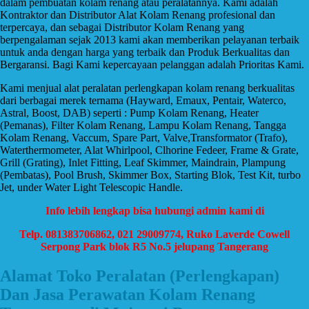
dalam pembuatan kolam renang atau peralatannya. Kami adalah
Kontraktor dan Distributor Alat Kolam Renang profesional dan
terpercaya, dan sebagai Distributor Kolam Renang yang
berpengalaman sejak 2013 kami akan memberikan pelayanan terbaik
untuk anda dengan harga yang terbaik dan Produk Berkualitas dan
Bergaransi. Bagi Kami kepercayaan pelanggan adalah Prioritas Kami.
Kami menjual alat peralatan perlengkapan kolam renang berkualitas
dari berbagai merek ternama (Hayward, Emaux, Pentair, Waterco,
Astral, Boost, DAB) seperti : Pump Kolam Renang, Heater
(Pemanas), Filter Kolam Renang, Lampu Kolam Renang, Tangga
Kolam Renang, Vaccum, Spare Part, Valve,Transformator (Trafo),
Waterthermometer, Alat Whirlpool, Clhorine Fedeer, Frame & Grate,
Grill (Grating), Inlet Fitting, Leaf Skimmer, Maindrain, Plampung
(Pembatas), Pool Brush, Skimmer Box, Starting Blok, Test Kit, turbo
Jet, under Water Light Telescopic Handle.
Info lebih lengkap bisa hubungi admin kami di
Telp. 081383706862, 021 29009774, Ruko Laverde Cowell
Serpong Park blok R5 No.5 jelupang Tangerang
Alamat Toko Peralatan (Perlengkapan)
Dan Jasa Perawatan Kolam Renang