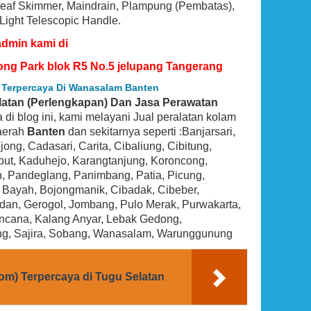
g, Leaf Skimmer, Maindrain, Plampung (Pembatas),
 Light Telescopic Handle.
admin kami di
ong Park blok R5 No.5 jelupang Tangerang
 Terpercaya Di Wanasalam Banten
latan (Perlengkapan) Dan Jasa Perawatan
a di blog ini, kami melayani Jual peralatan kolam
daerah
Banten
dan sekitarnya seperti :Banjarsari,
ng, Cadasari, Carita, Cibaliung, Cibitung,
iput, Kaduhejo, Karangtanjung, Koroncong,
BEST SELLER
, Pandeglang, Panimbang, Patia, Picung,
, Bayah, Bojongmanik, Cibadak, Cibeber,
andan, Gerogol, Jombang, Pulo Merak, Purwakarta,
kencana, Kalang Anyar, Lebak Gedong,
ng, Sajira, Sobang, Wanasalam, Warunggunung
om) Terpercaya di Tugu Selatan
rix 1.5 HP
Hayward SP0714T VariFlo Top-Mount
ool Pump
Control Value, Black