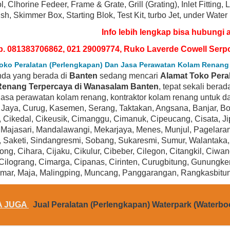
l, Clhorine Fedeer, Frame & Grate, Grill (Grating), Inlet Fittin
sh, Skimmer Box, Starting Blok, Test Kit, turbo Jet, under Water
Info lebih lengkap bisa hubungi 
p. 081383706862, 021 29009774, Ruko Laverde Cowell Serp
oko Peralatan (Perlengkapan) Dan Jasa Perawatan Kolam Renang
nda yang berada di
Banten
sedang mencari
Alamat Toko Pera
enang Terpercaya di Wanasalam Banten
, tepat sekali berad
jasa perawatan kolam renang, kontraktor kolam renang untuk 
Jaya, Curug, Kasemen, Serang, Taktakan, Angsana, Banjar, Bojo
, Cikedal, Cikeusik, Cimanggu, Cimanuk, Cipeucang, Cisata, J
BEST SELLER
BEST SELLER
Majasari, Mandalawangi, Mekarjaya, Menes, Munjul, Pagelaran
, Saketi, Sindangresmi, Sobang, Sukaresmi, Sumur, Walantaka
ng, Cihara, Cijaku, Cikulur, Cibeber, Cilegon, Citangkil, Ciw
 Cilograng, Cimarga, Cipanas, Cirinten, Curugbitung, Gunung
mar, Maja, Malingping, Muncang, Panggarangan, Rangkasbitu
A JUGA
Jual Peralatan (Perlengkapan) Waterpark (Waterbo
Hayward SP1580X15 Power-Flo LX Series 1-
Hayward SP1593 PowerFlo Mat
1/2-Horsepower Above-Ground Pool Pump
Above-Ground Swimming P