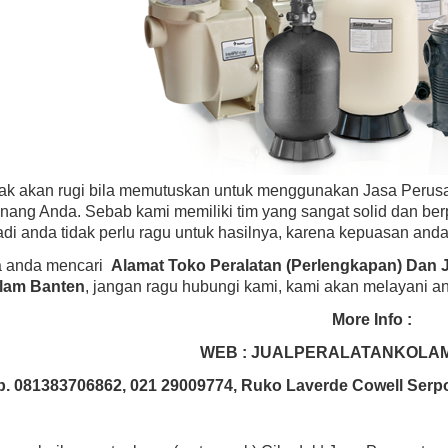
dak akan rugi bila memutuskan untuk menggunakan Jasa Perus
nang Anda. Sebab kami memiliki tim yang sangat solid dan be
di anda tidak perlu ragu untuk hasilnya, karena kepuasan anda
ka anda mencari
Alamat Toko Peralatan (Perlengkapan) Dan 
lam Banten
, jangan ragu hubungi kami, kami akan melayani a
More Info :
WEB : JUALPERALATANKOLA
p. 081383706862, 021 29009774, Ruko Laverde Cowell Serp