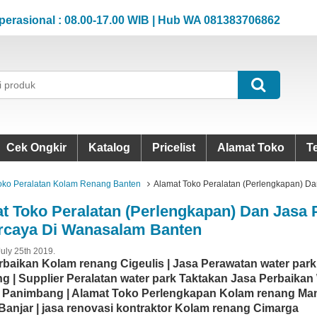
onal : 08.00-17.00 WIB | Hub WA 081383706862
Jam 
onal : 08.00-17.00 WIB | Hub WA 081383706862
Jam 
Cek Ongkir
Katalog
Pricelist
Alamat Toko
T
oko Peralatan Kolam Renang Banten
Alamat Toko Peralatan (Perlengkapan) D
t Toko Peralatan (Perlengkapan) Dan Jasa
rcaya Di Wanasalam Banten
July 25th 2019.
rbaikan Kolam renang Cigeulis | Jasa Perawatan water par
ng | Supplier Peralatan water park Taktakan Jasa Perbaika
Panimbang | Alamat Toko Perlengkapan Kolam renang Mand
Banjar | jasa renovasi kontraktor Kolam renang Cimarga