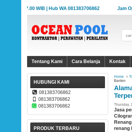
08.00-17.00 WIB | Hub WA 081383706862
Jam Operasi
08.00-17.00 WIB | Hub WA 081383706862
Jam Operasi
Tentang Kami
Cara Belanja
Kontak
Home
T
Banten
HUBUNGI KAMI
Alama
081383706862
Terpe
081383706862
Thursday, 
081383706862
Jasa pe
Cilogra
Renang 
PRODUK TERBARU
renang 