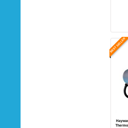
BEST SELLER
Haywar
Thermop