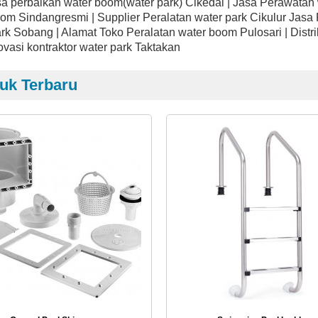
sa perbaikan water boom(water park) Cikedal | Jasa Perawata
om Sindangresmi | Supplier Peralatan water park Cikulur Jasa
rk Sobang | Alamat Toko Peralatan water boom Pulosari | Distr
ovasi kontraktor water park Taktakan
uk Terbaru