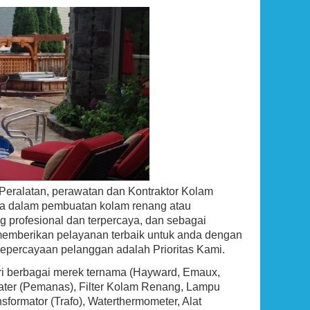
00,000 BTU
Ground Pool Skimmer
r, Propane,
Rp (Hubungi CS)
)
Peralatan, perawatan dan Kontraktor Kolam
da dalam pembuatan kolam renang atau
g profesional dan terpercaya, dan sebagai
emberikan pelayanan terbaik untuk anda dengan
kepercayaan pelanggan adalah Prioritas Kami.
ari berbagai merek ternama (Hayward, Emaux,
eater (Pemanas), Filter Kolam Renang, Lampu
ormator (Trafo), Waterthermometer, Alat