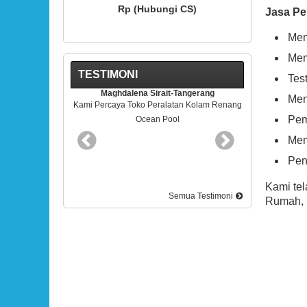
Rp (Hubungi CS)
Rp (Hubungi CS)
Jasa Pe
Mem
Mem
TESTIMONI
Tes
lena Sirait-Tangerang
Rudy Kris-BSD Tangerang
Men
 Toko Peralatan Kolam Renang
Pelayananya Mantap. Terimakasih
Pem
Ocean Pool
Mem
Pen
Kami te
Semua Testimoni
Rumah, p