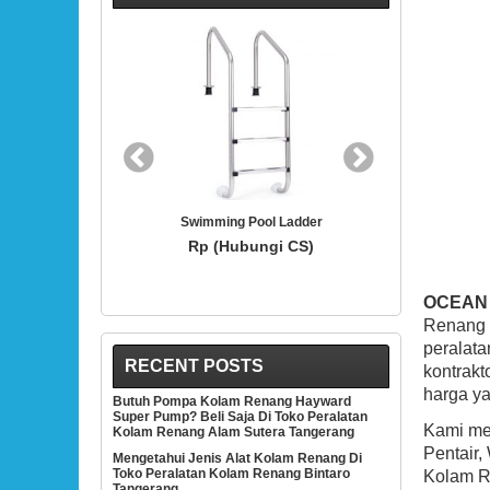
BEST SELLER
imming Pool Ladder
Hayward SP1419D White 3/4-Inch Opening
Hydrostream Directional Flow Inlet Fitting
Rp (Hubungi CS)
With 1-1/2-Inch MIP Thread
Rp (Hubungi CS)
OCEAN
Renang 
peralata
RECENT POSTS
kontrak
harga ya
Butuh Pompa Kolam Renang Hayward
Super Pump? Beli Saja Di Toko Peralatan
Kami men
Kolam Renang Alam Sutera Tangerang
Pentair,
Mengetahui Jenis Alat Kolam Renang Di
Toko Peralatan Kolam Renang Bintaro
Kolam Re
Tangerang