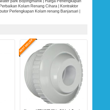
n water park Bojongmanik | Harga Perlengkapan
 Perbaikan Kolam Renang Cihara | Kontraktor
ibutor Perlengkapan Kolam renang Banjarsari |
BEST SELLER