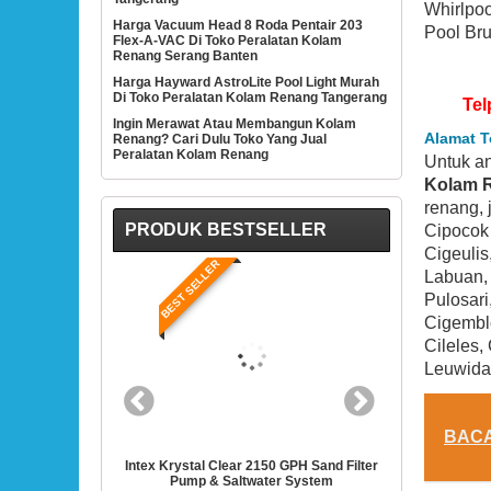
Whirlpoo
Harga Vacuum Head 8 Roda Pentair 203
Pool Bru
Flex-A-VAC Di Toko Peralatan Kolam
Renang Serang Banten
Harga Hayward AstroLite Pool Light Murah
Di Toko Peralatan Kolam Renang Tangerang
Tel
Ingin Merawat Atau Membangun Kolam
Alamat T
Renang? Cari Dulu Toko Yang Jual
Peralatan Kolam Renang
Untuk a
Kolam R
renang, 
PRODUK BESTSELLER
Cipocok 
Cigeulis
ELLER
BEST SELLER
Labuan, 
Pulosari
Cigemblo
Cileles,
Leuwida
BAC
al Clear 2150 GPH Sand Filter
Intex 28635EG Krystal Clear Cartridge Filter
p & Saltwater System
Pump For Above Ground Pools