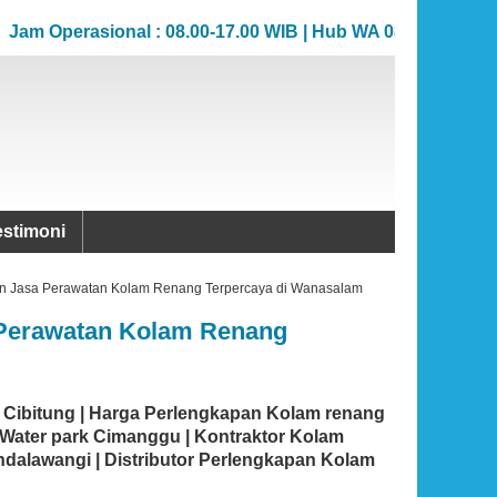
Operasional : 08.00-17.00 WIB | Hub WA 081383706862
Operasional : 08.00-17.00 WIB | Hub WA 081383706862
estimoni
an Jasa Perawatan Kolam Renang Terpercaya di Wanasalam
 Perawatan Kolam Renang
k Cibitung | Harga Perlengkapan Kolam renang
n Water park Cimanggu | Kontraktor Kolam
alawangi | Distributor Perlengkapan Kolam