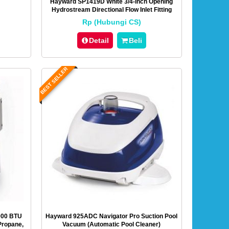
Hayward SP1419D White 3/4-Inch Opening
Hydrostream Directional Flow Inlet Fitting
With 1-1/2-Inch MIP Thread
Rp (Hubungi CS)
Detail
Beli
BEST SELLER
000 BTU
Hayward 925ADC Navigator Pro Suction Pool
Propane,
Vacuum (Automatic Pool Cleaner)