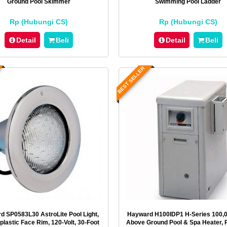
Ground Pool Skimmer
Swimming Pool Ladder
Rp (Hubungi CS)
Rp (Hubungi CS)
Detail
Beli
Detail
Beli
BEST SELLER
d SP0583L30 AstroLite Pool Light,
Hayward H100IDP1 H-Series 100,
lastic Face Rim, 120-Volt, 30-Foot
Above Ground Pool & Spa Heater, 