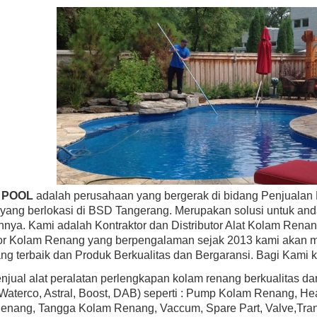
BEST SELLER
BEST SELLER
Hayward SP0583L30 AstroLite Pool Light,
Hayward H100IDP1 H-Series 1
Thermoplastic Face Rim, 120-Volt, 30-Foot
Above Ground Pool & Spa Heate
Cord
Low Nox
Rp (Hubungi CS)
Rp (Hubungi CS
 POOL
adalah perusahaan yang bergerak di bidang Penjualan 
yang berlokasi di BSD Tangerang. Merupakan solusi untuk an
nnya. Kami adalah Kontraktor dan Distributor Alat Kolam Renan
tor Kolam Renang yang berpengalaman sejak 2013 kami akan m
ng terbaik dan Produk Berkualitas dan Bergaransi. Bagi Kami 
jual alat peralatan perlengkapan kolam renang berkualitas d
 Waterco, Astral, Boost, DAB) seperti : Pump Kolam Renang, H
nang, Tangga Kolam Renang, Vaccum, Spare Part, Valve,Transf