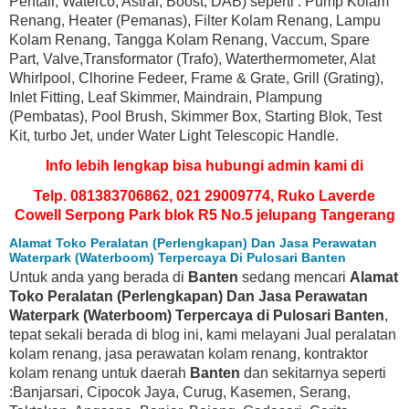
Pentair, Waterco, Astral, Boost, DAB) seperti : Pump Kolam
Renang, Heater (Pemanas), Filter Kolam Renang, Lampu
Kolam Renang, Tangga Kolam Renang, Vaccum, Spare
Part, Valve,Transformator (Trafo), Waterthermometer, Alat
Whirlpool, Clhorine Fedeer, Frame & Grate, Grill (Grating),
Inlet Fitting, Leaf Skimmer, Maindrain, Plampung
(Pembatas), Pool Brush, Skimmer Box, Starting Blok, Test
Kit, turbo Jet, under Water Light Telescopic Handle.
Info lebih lengkap bisa hubungi admin kami di
Telp. 081383706862, 021 29009774, Ruko Laverde
Cowell Serpong Park blok R5 No.5 jelupang Tangerang
Alamat Toko Peralatan (Perlengkapan) Dan Jasa Perawatan
Waterpark (Waterboom) Terpercaya Di Pulosari Banten
Untuk anda yang berada di
Banten
sedang mencari
Alamat
Toko Peralatan (Perlengkapan) Dan Jasa Perawatan
Waterpark (Waterboom) Terpercaya di Pulosari Banten
,
tepat sekali berada di blog ini, kami melayani Jual peralatan
kolam renang, jasa perawatan kolam renang, kontraktor
kolam renang untuk daerah
Banten
dan sekitarnya seperti
:Banjarsari, Cipocok Jaya, Curug, Kasemen, Serang,