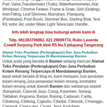
Part, Valve,Transformator (Trafo), Waterthermometer, Alat
Whirlpool, Clhorine Fedeer, Frame & Grate, Grill (Grating),
Inlet Fitting, Leaf Skimmer, Maindrain, Plampung
(Pembatas), Pool Brush, Skimmer Box, Starting Blok, Test
Kit, turbo Jet, under Water Light Telescopic Handle.
Info lebih lengkap bisa hubungi admin kami di
Telp. 081383706862, 021 29009774, Ruko Laverde
Cowell Serpong Park blok R5 No.5 jelupang Tangerang
Alamat Toko Peralatan (Perlengkapan) Dan Jasa Perbaikan
Kolam Renang Terpercaya Di Mandalawangi Banten
Untuk anda yang berada di
Banten
sedang mencari
Alamat
Toko Peralatan (Perlengkapan) Dan Jasa Perbaikan
Kolam Renang Terpercaya di Mandalawangi Banten
,
tepat sekali berada di blog ini, kami melayani Jual peralatan
kolam renang, jasa perawatan kolam renang, kontraktor
kolam renang untuk daerah
Banten
dan sekitarnya seperti
:Banjarsari, Cipocok Jaya, Curug, Kasemen, Serang,
Taktakan, Angsana, Banjar, Bojong, Cadasari, Carita,
Cibaliung, Cibitung, Cigeulis, Cikedal, Cikeusik, Cimanggu,
Cimanuk, Cipeucang, Cisata, Jiput, Kaduhejo,