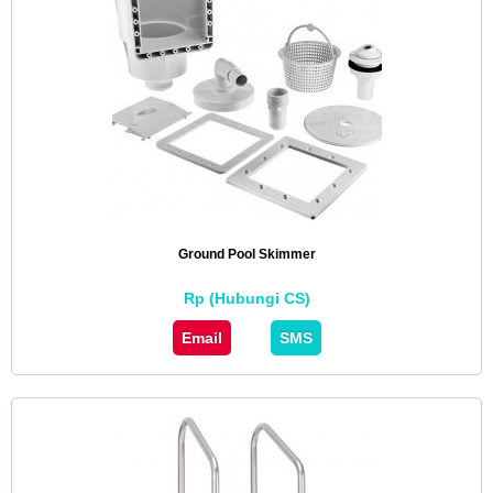
Ground Pool Skimmer
Rp (Hubungi CS)
Email
SMS