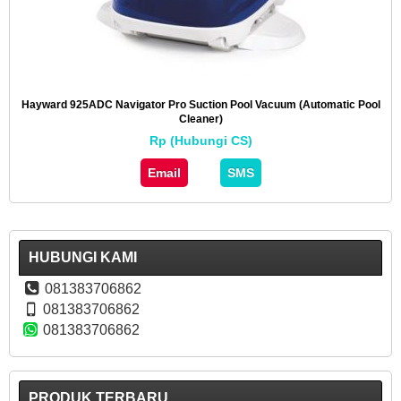
Hayward 925ADC Navigator Pro Suction Pool Vacuum (Automatic Pool
Cleaner)
Rp (Hubungi CS)
Email
SMS
HUBUNGI KAMI
081383706862
081383706862
081383706862
PRODUK TERBARU