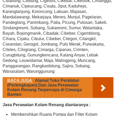
Cibaliung, Cibitung, Cigeulis, Cikedal, Cikeusik, Cimanggu,
Cimanuk, Cipeucang, Cisata, Jiput, Kaduhejo,
Karangtanjung, Koroncong, Labuan, Majasari,
Mandalawangi, Mekarjaya, Menes, Munjul, Pagelaran,
Pandeglang, Panimbang, Patia, Picung, Pulosari, Saketi,
Sindangresmi, Sobang, Sukaresmi, Sumur, Walantaka,
Bayah, Bojongmanik, Cibadak, Cibeber, Cigemblong,
Cihara, Cijaku, Cikulur, Cibeber, Cilegon, Citangkil,
Ciwandan, Gerogol, Jombang, Pulo Merak, Purwakarta,
Cileles, Cilograng, Cimarga, Cipanas, Cirinten,
Curugbitung, Gunungkencana, Kalang Anyar, Lebak
Gedong, Leuwidamar, Maja, Malingping, Muncang,
Panggarangan, Rangkasbitung, Sajira, Sobang,
Wanasalam, Warunggunung
BACA JUGA
Alamat Toko Peralatan
(Perlengkapan) Dan Jasa Perawatan
Kolam Renang Terpercaya di Cimarga
Banten
Jasa Perawatan Kolam Renang diantaranya :
Membersihkan Ruang Pompa dan Filter Kolam