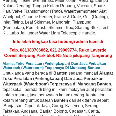
Renang, Heater (Pemanas), Filter Kolam Renang, Lampu
Kolam Renang, Tangga Kolam Renang, Vaccum, Spare
Part, Valve,Transformator (Trafo), Waterthermometer, Alat
Whirlpool, Clhorine Fedeer, Frame & Grate, Grill (Grating),
Inlet Fitting, Leaf Skimmer, Maindrain, Plampung
(Pembatas), Pool Brush, Skimmer Box, Starting Blok, Test
Kit, turbo Jet, under Water Light Telescopic Handle.
Info lebih lengkap bisa hubungi admin kami di
Telp. 081383706862, 021 29009774, Ruko Laverde
Cowell Serpong Park blok R5 No.5 jelupang Tangerang
Alamat Toko Peralatan (Perlengkapan) Dan Jasa Perbaikan
Waterpark (Waterboom) Terpercaya Di Muncang Banten
Untuk anda yang berada di
Banten
sedang mencari
Alamat
Toko Peralatan (Perlengkapan) Dan Jasa Perbaikan
Waterpark (Waterboom) Terpercaya di Muncang Banten
,
tepat sekali berada di blog ini, kami melayani Jual peralatan
kolam renang, jasa perawatan kolam renang, kontraktor
kolam renang untuk daerah
Banten
dan sekitarnya seperti
:Banjarsari, Cipocok Jaya, Curug, Kasemen, Serang,
Taktakan, Angsana, Banjar, Bojong, Cadasari, Carita,