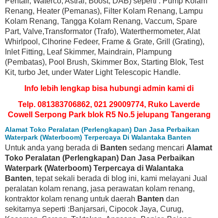
Pentair, Waterco, Astral, Boost, DAB) seperti : Pump Kolam
Renang, Heater (Pemanas), Filter Kolam Renang, Lampu
Kolam Renang, Tangga Kolam Renang, Vaccum, Spare
Part, Valve,Transformator (Trafo), Waterthermometer, Alat
Whirlpool, Clhorine Fedeer, Frame & Grate, Grill (Grating),
Inlet Fitting, Leaf Skimmer, Maindrain, Plampung
(Pembatas), Pool Brush, Skimmer Box, Starting Blok, Test
Kit, turbo Jet, under Water Light Telescopic Handle.
Info lebih lengkap bisa hubungi admin kami di
Telp. 081383706862, 021 29009774, Ruko Laverde
Cowell Serpong Park blok R5 No.5 jelupang Tangerang
Alamat Toko Peralatan (Perlengkapan) Dan Jasa Perbaikan
Waterpark (Waterboom) Terpercaya Di Walantaka Banten
Untuk anda yang berada di
Banten
sedang mencari
Alamat
Toko Peralatan (Perlengkapan) Dan Jasa Perbaikan
Waterpark (Waterboom) Terpercaya di Walantaka
Banten
, tepat sekali berada di blog ini, kami melayani Jual
peralatan kolam renang, jasa perawatan kolam renang,
kontraktor kolam renang untuk daerah
Banten
dan
sekitarnya seperti :Banjarsari, Cipocok Jaya, Curug,