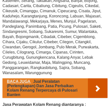
Kasemen, Serang, Taktakan, Angsana, Banjar, Bojong,
Cadasari, Carita, Cibaliung, Cibitung, Cigeulis, Cikedal,
Cikeusik, Cimanggu, Cimanuk, Cipeucang, Cisata, Jiput,
Kaduhejo, Karangtanjung, Koroncong, Labuan, Majasari,
Mandalawangi, Mekarjaya, Menes, Munjul, Pagelaran,
Pandeglang, Panimbang, Patia, Picung, Pulosari, Saketi,
Sindangresmi, Sobang, Sukaresmi, Sumur, Walantaka,
Bayah, Bojongmanik, Cibadak, Cibeber, Cigemblong,
Cihara, Cijaku, Cikulur, Cibeber, Cilegon, Citangkil,
Ciwandan, Gerogol, Jombang, Pulo Merak, Purwakarta,
Cileles, Cilograng, Cimarga, Cipanas, Cirinten,
Curugbitung, Gunungkencana, Kalang Anyar, Lebak
Gedong, Leuwidamar, Maja, Malingping, Muncang,
Panggarangan, Rangkasbitung, Sajira, Sobang,
Wanasalam, Warunggunung
BACA JUGA
Jual Peralatan
(Perlengkapan) Dan Jasa Perbaikan
Kolam Renang Terpercaya di Pulosari
Banten
Jasa Perawatan Kolam Renang diantaranya :