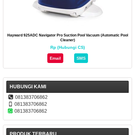
Hayward 925ADC Navigator Pro Suction Pool Vacuum (Automatic Pool
Cleaner)
Rp (Hubungi CS)
Email
SMS
HUBUNGI KAMI
081383706862
081383706862
081383706862
PRODUK TERBARU