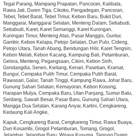
Tegal Parang, Mampang Prapatan, Pancoran, Kalibata,
Rawa Jati, Duren Tiga, Cikoko, Pengadegan, Pancoran,
Tebet, Tebet Barat, Tebet Timur, Kebon Baru, Bukit Duri,
Manggarai, Manggarai Selatan, Menteng Dalam, Setiabudi,
Setiabudi, Karet, Karet Semanggi, Karet Kuningan,
Kuningan Timur, Menteng Atas, Pasar Manggis, Guntur,
Gambir, Kebon Kelapa, Petojo Selatan, Duri Pulo, Cideng,
Petojo Utara, Tanah Abang, Bendungan Hilir, Karet Tengsin,
Kebon Melati, Kebon Kacang, Kampung Bali, Petamburan,
Gelora, Menteng, Pegangsaan, Cikini, Kebon Sirih,
Gondangdia, Senen, Kwitang, Kenari, Paseban, Kramat,
Bungur, Cempaka Putih Timur, Cempaka Putih Barat,
Rawasari, Galur, Tanah Tinggi, Kampung Rawa, Johar Baru,
Gunung Sahari Selatan, Kemayoran, Kebon Kosong,
Harapan Mulya, Cempaka Baru, Utan Panjang, Sumur Batu,
Serdang, Sawah Besar, Pasar Baru, Gunung Sahari Utara,
Mangga Dua Selatan, Karang Anyar, Kartini, Cengkareng,
Kedaung Kali Angke,
Kapuk, Cengkareng Barat, Cengkareng Timur, Rawa Buaya,
Duri Kosambi, Grogol Petamburan, Tomang, Grogol,
Jelambar, Jelambar Baru, Wijaya Kusuma, Tanjung Duren