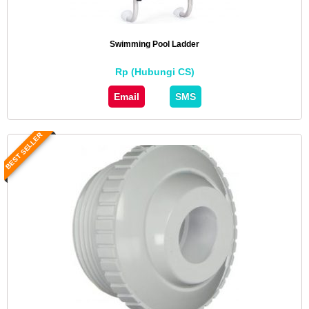
Swimming Pool Ladder
Rp (Hubungi CS)
Email
SMS
BEST SELLER