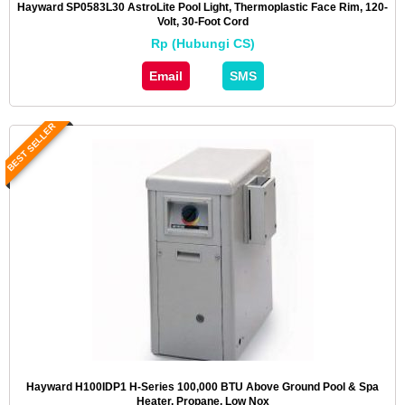
Hayward SP0583L30 AstroLite Pool Light, Thermoplastic Face Rim, 120-
Volt, 30-Foot Cord
Rp (Hubungi CS)
Email
SMS
BEST SELLER
Hayward H100IDP1 H-Series 100,000 BTU Above Ground Pool & Spa
Heater, Propane, Low Nox