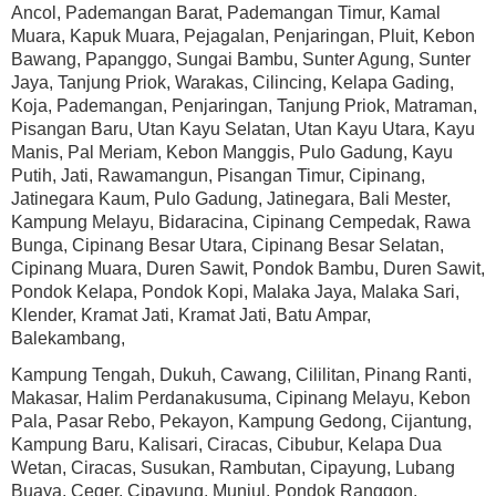
Ancol, Pademangan Barat, Pademangan Timur, Kamal
Muara, Kapuk Muara, Pejagalan, Penjaringan, Pluit, Kebon
Bawang, Papanggo, Sungai Bambu, Sunter Agung, Sunter
Jaya, Tanjung Priok, Warakas, Cilincing, Kelapa Gading,
Koja, Pademangan, Penjaringan, Tanjung Priok, Matraman,
Pisangan Baru, Utan Kayu Selatan, Utan Kayu Utara, Kayu
Manis, Pal Meriam, Kebon Manggis, Pulo Gadung, Kayu
Putih, Jati, Rawamangun, Pisangan Timur, Cipinang,
Jatinegara Kaum, Pulo Gadung, Jatinegara, Bali Mester,
Kampung Melayu, Bidaracina, Cipinang Cempedak, Rawa
Bunga, Cipinang Besar Utara, Cipinang Besar Selatan,
Cipinang Muara, Duren Sawit, Pondok Bambu, Duren Sawit,
Pondok Kelapa, Pondok Kopi, Malaka Jaya, Malaka Sari,
Klender, Kramat Jati, Kramat Jati, Batu Ampar,
Balekambang,
Kampung Tengah, Dukuh, Cawang, Cililitan, Pinang Ranti,
Makasar, Halim Perdanakusuma, Cipinang Melayu, Kebon
Pala, Pasar Rebo, Pekayon, Kampung Gedong, Cijantung,
Kampung Baru, Kalisari, Ciracas, Cibubur, Kelapa Dua
Wetan, Ciracas, Susukan, Rambutan, Cipayung, Lubang
Buaya, Ceger, Cipayung, Munjul, Pondok Ranggon,