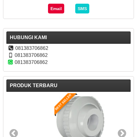
Email
SMS
HUBUNGI KAMI
081383706862
081383706862
081383706862
PRODUK TERBARU
BEST SELLER