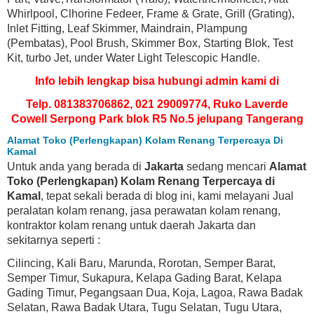
Whirlpool, Clhorine Fedeer, Frame & Grate, Grill (Grating),
Inlet Fitting, Leaf Skimmer, Maindrain, Plampung
(Pembatas), Pool Brush, Skimmer Box, Starting Blok, Test
Kit, turbo Jet, under Water Light Telescopic Handle.
Info lebih lengkap bisa hubungi admin kami di
Telp. 081383706862, 021 29009774, Ruko Laverde
Cowell Serpong Park blok R5 No.5 jelupang Tangerang
Alamat Toko (Perlengkapan) Kolam Renang Terpercaya Di
Kamal
Untuk anda yang berada di
Jakarta
sedang mencari
Alamat
Toko (Perlengkapan) Kolam Renang Terpercaya di
Kamal
, tepat sekali berada di blog ini, kami melayani Jual
peralatan kolam renang, jasa perawatan kolam renang,
kontraktor kolam renang untuk daerah Jakarta dan
sekitarnya seperti :
Cilincing, Kali Baru, Marunda, Rorotan, Semper Barat,
Semper Timur, Sukapura, Kelapa Gading Barat, Kelapa
Gading Timur, Pegangsaan Dua, Koja, Lagoa, Rawa Badak
Selatan, Rawa Badak Utara, Tugu Selatan, Tugu Utara,