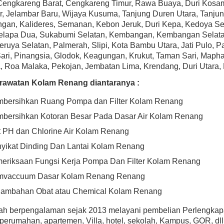
Cengkareng Barat, Cengkareng Timur, Rawa Buaya, Duri Kosam
, Jelambar Baru, Wijaya Kusuma, Tanjung Duren Utara, Tanjung
gan, Kalideres, Semanan, Kebon Jeruk, Duri Kepa, Kedoya Se
Kelapa Dua, Sukabumi Selatan, Kembangan, Kembangan Selata
eruya Selatan, Palmerah, Slipi, Kota Bambu Utara, Jati Pulo,
ri, Pinangsia, Glodok, Keagungan, Krukut, Taman Sari, Mapha
 Roa Malaka, Pekojan, Jembatan Lima, Krendang, Duri Utara, D
rawatan Kolam Renang diantaranya :
bersihkan Ruang Pompa dan Filter Kolam Renang
bersihkan Kotoran Besar Pada Dasar Air Kolam Renang
t PH dan Chlorine Air Kolam Renang
yikat Dinding Dan Lantai Kolam Renang
eriksaan Fungsi Kerja Pompa Dan Filter Kolam Renang
vaccuum Dasar Kolam Renang Renang
ambahan Obat atau Chemical Kolam Renang
lah berpengalaman sejak 2013 melayani pembelian Perlengka
erumahan, apartemen, Villa, hotel, sekolah, Kampus, GOR, dll