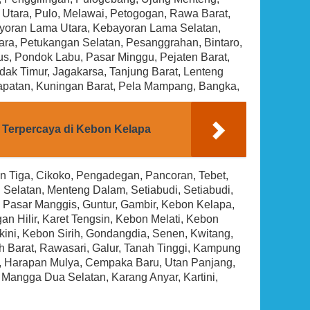
Rp (Hubungi CS)
 Utara, Pulo, Melawai, Petogogan, Rawa Barat,
ayoran Lama Utara, Kebayoran Lama Selatan,
ra, Petukangan Selatan, Pesanggrahan, Bintaro,
lus, Pondok Labu, Pasar Minggu, Pejaten Barat,
dak Timur, Jagakarsa, Tanjung Barat, Lenteng
apatan, Kuningan Barat, Pela Mampang, Bangka,
) Terpercaya di Kebon Kelapa
n Tiga, Cikoko, Pengadegan, Pancoran, Tebet,
i Selatan, Menteng Dalam, Setiabudi, Setiabudi,
, Pasar Manggis, Guntur, Gambir, Kebon Kelapa,
an Hilir, Karet Tengsin, Kebon Melati, Kebon
ini, Kebon Sirih, Gondangdia, Senen, Kwitang,
 Barat, Rawasari, Galur, Tanah Tinggi, Kampung
, Harapan Mulya, Cempaka Baru, Utan Panjang,
Mangga Dua Selatan, Karang Anyar, Kartini,