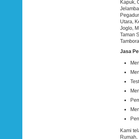
Kapuk, 
Jelambar
Pegadun
Utara, 
Joglo, M
Taman Sa
Tambora,
Jasa Pe
Mem
Mem
Tes
Men
Pem
Mem
Pen
Kami te
Rumah, p