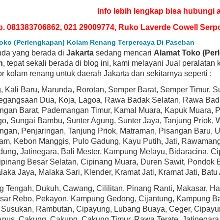
Info lebih lengkap bisa hubungi 
p. 081383706862, 021 29009774, Ruko Laverde Cowell Serp
oko (Perlengkapan) Kolam Renang Terpercaya Di Paseban
nda yang berada di
Jakarta
sedang mencari
Alamat Toko (Per
n
, tepat sekali berada di blog ini, kami melayani Jual peralata
or kolam renang untuk daerah Jakarta dan sekitarnya seperti :
g, Kali Baru, Marunda, Rorotan, Semper Barat, Semper Timur, 
Pegangsaan Dua, Koja, Lagoa, Rawa Badak Selatan, Rawa Badak
gan Barat, Pademangan Timur, Kamal Muara, Kapuk Muara, Pej
 SELLER
BEST SELLER
, Sungai Bambu, Sunter Agung, Sunter Jaya, Tanjung Priok, Wa
an, Penjaringan, Tanjung Priok, Matraman, Pisangan Baru, U
iam, Kebon Manggis, Pulo Gadung, Kayu Putih, Jati, Rawamang
dung, Jatinegara, Bali Mester, Kampung Melayu, Bidaracina,
Cipinang Besar Selatan, Cipinang Muara, Duren Sawit, Pondok
laka Jaya, Malaka Sari, Klender, Kramat Jati, Kramat Jati, Ba
 Tengah, Dukuh, Cawang, Cililitan, Pinang Ranti, Makasar, 
asar Rebo, Pekayon, Kampung Gedong, Cijantung, Kampung Baru
, Susukan, Rambutan, Cipayung, Lubang Buaya, Ceger, Cipayun
1580X15 Power-Flo LX Series 1-
Hayward SP1593 PowerFlo Matrix 1.5 HP
epower Above-Ground Pool Pump
Above-Ground Swimming Pool Pump
pus, Cakung, Cakung, Cakung Timur, Rawa Terate, Jatinegara