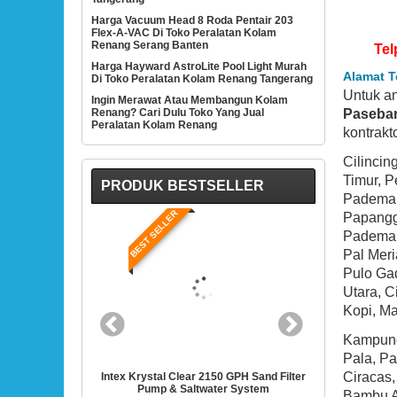
Harga Vacuum Head 8 Roda Pentair 203
Flex-A-VAC Di Toko Peralatan Kolam
Renang Serang Banten
Tel
Harga Hayward AstroLite Pool Light Murah
Alamat T
Di Toko Peralatan Kolam Renang Tangerang
Untuk a
Ingin Merawat Atau Membangun Kolam
Paseba
Renang? Cari Dulu Toko Yang Jual
Peralatan Kolam Renang
kontrakt
Cilincin
Timur, 
PRODUK BESTSELLER
Pademan
BEST SELLER
BEST
Papanggo
Pademang
Pal Mer
Pulo Ga
Utara, 
Kopi, Ma
Kampung
Pala, P
Ciracas
50 GPH Sand Filter
Intex 28635EG Krystal Clear Cartridge Filter
Hayward SP
ter System
Pump For Above Ground Pools
1/2-Hors
Bambu A