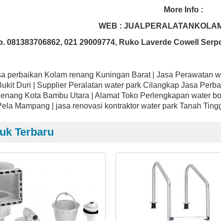
More Info :
WEB : JUALPERALATANKOLA
p. 081383706862, 021 29009774, Ruko Laverde Cowell Serp
sa perbaikan Kolam renang Kuningan Barat | Jasa Perawatan w
ukit Duri | Supplier Peralatan water park Cilangkap Jasa Pe
enang Kota Bambu Utara | Alamat Toko Perlengkapan water bo
ela Mampang | jasa renovasi kontraktor water park Tanah Ting
uk Terbaru