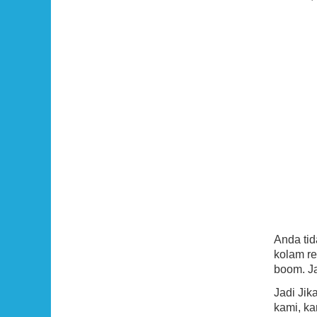
Anda ti
kolam re
boom. Ja
Jadi Ji
kami, k