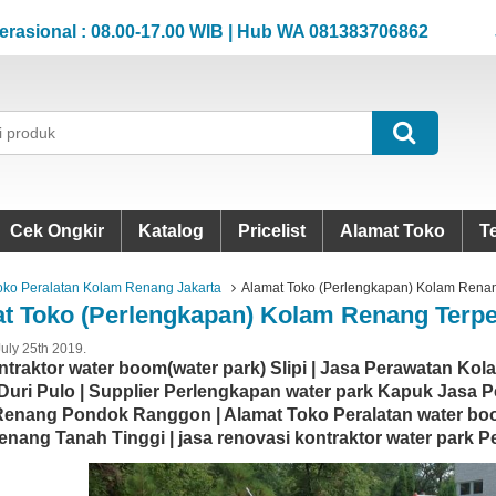
al : 08.00-17.00 WIB | Hub WA 081383706862
Jam Op
al : 08.00-17.00 WIB | Hub WA 081383706862
Jam Op
Cek Ongkir
Katalog
Pricelist
Alamat Toko
T
oko Peralatan Kolam Renang Jakarta
Alamat Toko (Perlengkapan) Kolam Rena
t Toko (Perlengkapan) Kolam Renang Terp
July 25th 2019.
ntraktor water boom(water park) Slipi | Jasa Perawatan Ko
Duri Pulo | Supplier Perlengkapan water park Kapuk Jasa P
enang Pondok Ranggon | Alamat Toko Peralatan water boo
enang Tanah Tinggi | jasa renovasi kontraktor water park 