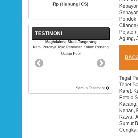
gi CS)
Rp (Hubungi CS)
Kebayora
Senayan,
Pondok 
Cilandak
Pejaten 
TESTIMONI
Agung, 
t-Tangerang
Rudy Kris-BSD Tangerang
latan Kolam Renang
Pelayananya Mantap. Terimakasih
ool
BAC
Tegal Pa
Tebet Ba
Semua Testimoni
Karet, K
Petojo S
Kacang, 
Kenari, 
Rawa, J
Sumur Ba
Cengkar