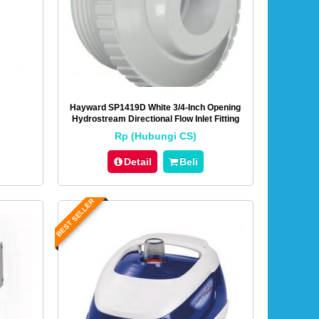
Hayward SP1419D White 3/4-Inch Opening
Hydrostream Directional Flow Inlet Fitting
With 1-1/2-Inch MIP Thread
Rp (Hubungi CS)
Detail
Beli
BEST SELLER