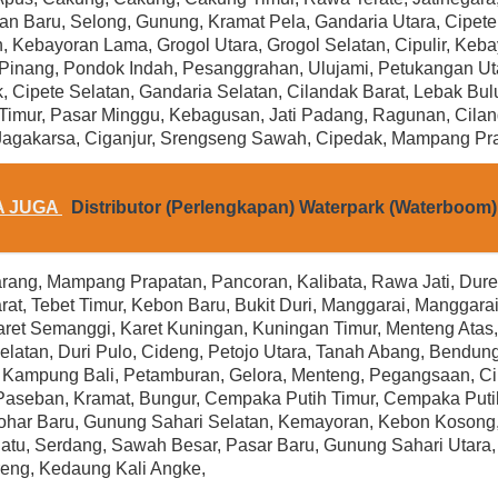
With Cord
Rp (Hubungi CS)
n Baru, Selong, Gunung, Kramat Pela, Gandaria Utara, Cipete
Rp (Hubungi CS)
 Kebayoran Lama, Grogol Utara, Grogol Selatan, Cipulir, Keb
Pinang, Pondok Indah, Pesanggrahan, Ulujami, Petukangan Uta
, Cipete Selatan, Gandaria Selatan, Cilandak Barat, Lebak Bu
Timur, Pasar Minggu, Kebagusan, Jati Padang, Ragunan, Cilan
Jagakarsa, Ciganjur, Srengseng Sawah, Cipedak, Mampang Pr
A JUGA
Distributor (Perlengkapan) Waterpark (Waterboom
rang, Mampang Prapatan, Pancoran, Kalibata, Rawa Jati, Dure
rat, Tebet Timur, Kebon Baru, Bukit Duri, Manggarai, Manggara
aret Semanggi, Karet Kuningan, Kuningan Timur, Menteng Atas
elatan, Duri Pulo, Cideng, Petojo Utara, Tanah Abang, Bendung
Kampung Bali, Petamburan, Gelora, Menteng, Pegangsaan, Cik
Paseban, Kramat, Bungur, Cempaka Putih Timur, Cempaka Putih
ohar Baru, Gunung Sahari Selatan, Kemayoran, Kebon Kosong
tu, Serdang, Sawah Besar, Pasar Baru, Gunung Sahari Utara, 
eng, Kedaung Kali Angke,