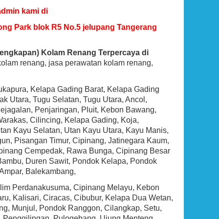
admin kami di
ong Park blok R5 No.5 jelupang Tangerang
lengkapan) Kolam Renang Terpercaya di
n kolam renang, jasa perawatan kolam renang,
Sukapura, Kelapa Gading Barat, Kelapa Gading
 Utara, Tugu Selatan, Tugu Utara, Ancol,
agalan, Penjaringan, Pluit, Kebon Bawang,
BEST SELLER
rakas, Cilincing, Kelapa Gading, Koja,
tan Kayu Selatan, Utan Kayu Utara, Kayu Manis,
un, Pisangan Timur, Cipinang, Jatinegara Kaum,
 Cipinang Cempedak, Rawa Bunga, Cipinang Besar
 Bambu, Duren Sawit, Pondok Kelapa, Pondok
tu Ampar, Balekambang,
Halim Perdanakusuma, Cipinang Melayu, Kebon
, Kalisari, Ciracas, Cibubur, Kelapa Dua Wetan,
g, Munjul, Pondok Ranggon, Cilangkap, Setu,
Hayward SP0714T VariFlo Top-Mount
Control Value, Black
, Penggilingan, Pulogebang, Ujung Menteng,