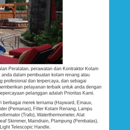
Ground Pool Skimmer
Rp (Hubungi CS)
an Peralatan, perawatan dan Kontraktor Kolam
uk anda dalam pembuatan kolam renang atau
g profesional dan terpercaya, dan sebagai
emberikan pelayanan terbaik untuk anda dengan
kepercayaan pelanggan adalah Prioritas Kami.
ari berbagai merek ternama (Hayward, Emaux,
eater (Pemanas), Filter Kolam Renang, Lampu
ormator (Trafo), Waterthermometer, Alat
g, Leaf Skimmer, Maindrain, Plampung (Pembatas),
 Light Telescopic Handle.