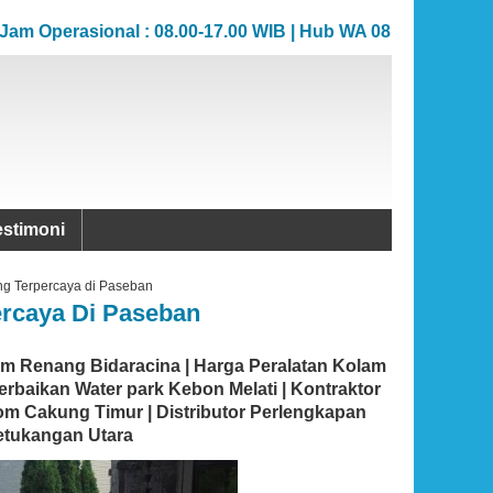
erasional : 08.00-17.00 WIB | Hub WA 081383706862
erasional : 08.00-17.00 WIB | Hub WA 081383706862
estimoni
ng Terpercaya di Paseban
ercaya Di Paseban
lam Renang Bidaracina | Harga Peralatan Kolam
erbaikan Water park Kebon Melati | Kontraktor
m Cakung Timur | Distributor Perlengkapan
Petukangan Utara