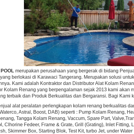
 SELLER
BEST SELLER
P0583L30 AstroLite Pool Light,
Hayward H100IDP1 H-Series 100,000 BTU
tic Face Rim, 120-Volt, 30-Foot
Above Ground Pool & Spa Heater, Propane,
Cord
Low Nox
 POOL
merupakan perusahaan yang bergerak di bidang Penjual
Rp (Hubungi CS)
Rp (Hubungi CS)
yang berlokasi di Karawaci Tangerang. Merupakan solusi unt
nnya. Kami adalah Kontraktor dan Distributor Alat Kolam Renan
tor Kolam Renang yang berpengalaman sejak 2013 kami akan m
ng terbaik dan Produk Berkualitas dan Bergaransi. Bagi Kami 
jual alat peralatan perlengkapan kolam renang berkualitas d
 Waterco, Astral, Boost, DAB) seperti : Pump Kolam Renang, H
nang, Tangga Kolam Renang, Vaccum, Spare Part, Valve,Transf
l, Clhorine Fedeer, Frame & Grate, Grill (Grating), Inlet Fittin
sh, Skimmer Box, Starting Blok, Test Kit, turbo Jet, under Water