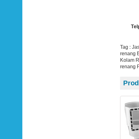
Tel
Tag : Ja
renang B
Kolam R
renang P
Prod