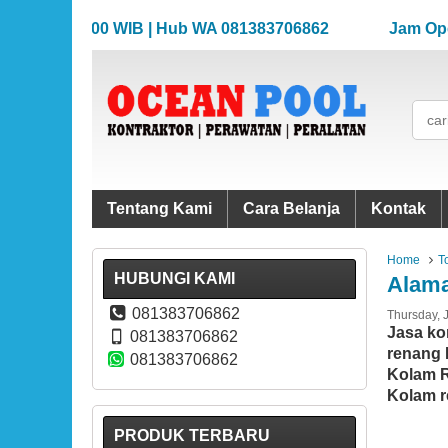
.00-17.00 WIB | Hub WA 081383706862
Jam Operasion
.00-17.00 WIB | Hub WA 081383706862
Jam Operasion
Tentang Kami
Cara Belanja
Kontak
Home
T
HUBUNGI KAMI
Alama
081383706862
Thursday, 
Jasa ko
081383706862
renang 
081383706862
Kolam R
Kolam r
PRODUK TERBARU