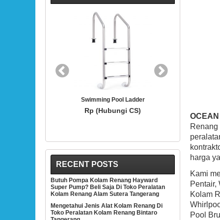
BEST SELLER
BEST
l Ladder
Hayward SP1419D White 3/4-Inch Opening
Hayward S
Hydrostream Directional Flow Inlet Fitting
Thermoplas
gi CS)
With 1-1/2-Inch MIP Thread
OCEAN
Rp (Hubungi CS)
Renang 
peralata
kontrak
harga ya
RECENT POSTS
Kami men
Butuh Pompa Kolam Renang Hayward
Pentair,
Super Pump? Beli Saja Di Toko Peralatan
Kolam Re
Kolam Renang Alam Sutera Tangerang
Whirlpoo
Mengetahui Jenis Alat Kolam Renang Di
Toko Peralatan Kolam Renang Bintaro
Pool Bru
Tangerang