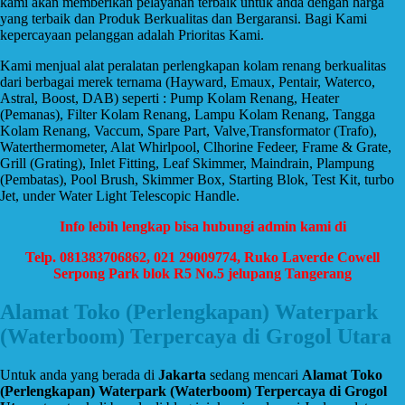
kami akan memberikan pelayanan terbaik untuk anda dengan harga
yang terbaik dan Produk Berkualitas dan Bergaransi. Bagi Kami
kepercayaan pelanggan adalah Prioritas Kami.
Kami menjual alat peralatan perlengkapan kolam renang berkualitas
dari berbagai merek ternama (Hayward, Emaux, Pentair, Waterco,
Astral, Boost, DAB) seperti : Pump Kolam Renang, Heater
(Pemanas), Filter Kolam Renang, Lampu Kolam Renang, Tangga
Kolam Renang, Vaccum, Spare Part, Valve,Transformator (Trafo),
Waterthermometer, Alat Whirlpool, Clhorine Fedeer, Frame & Grate,
Grill (Grating), Inlet Fitting, Leaf Skimmer, Maindrain, Plampung
(Pembatas), Pool Brush, Skimmer Box, Starting Blok, Test Kit, turbo
Jet, under Water Light Telescopic Handle.
Info lebih lengkap bisa hubungi admin kami di
Telp. 081383706862, 021 29009774, Ruko Laverde Cowell
Serpong Park blok R5 No.5 jelupang Tangerang
Alamat Toko (Perlengkapan) Waterpark
(Waterboom) Terpercaya di Grogol Utara
Untuk anda yang berada di
Jakarta
sedang mencari
Alamat Toko
(Perlengkapan) Waterpark (Waterboom) Terpercaya di Grogol