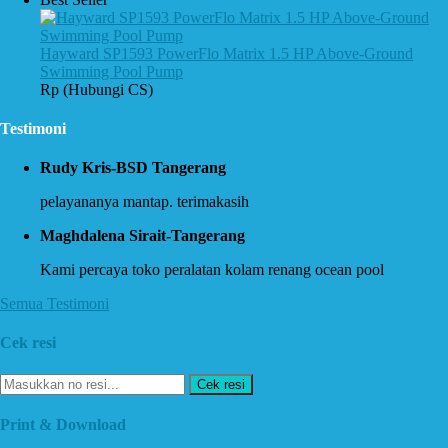
Hayward SP1593 PowerFlo Matrix 1.5 HP Above-Ground
Swimming Pool Pump
Rp (Hubungi CS)
Testimoni
Rudy Kris-BSD Tangerang
pelayananya mantap. terimakasih
Maghdalena Sirait-Tangerang
Kami percaya toko peralatan kolam renang ocean pool
Semua Testimoni
Cek resi
Cek resi
Print & Download