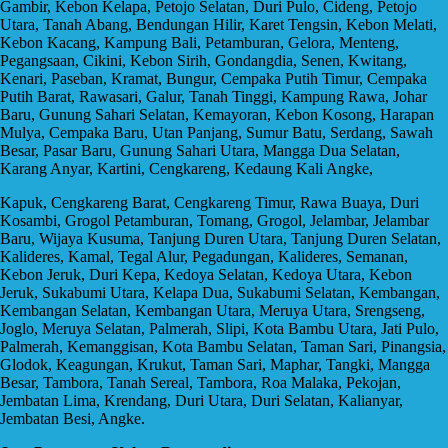
Gambir, Kebon Kelapa, Petojo Selatan, Duri Pulo, Cideng, Petojo
Utara, Tanah Abang, Bendungan Hilir, Karet Tengsin, Kebon Melati,
Kebon Kacang, Kampung Bali, Petamburan, Gelora, Menteng,
Pegangsaan, Cikini, Kebon Sirih, Gondangdia, Senen, Kwitang,
Kenari, Paseban, Kramat, Bungur, Cempaka Putih Timur, Cempaka
Putih Barat, Rawasari, Galur, Tanah Tinggi, Kampung Rawa, Johar
Baru, Gunung Sahari Selatan, Kemayoran, Kebon Kosong, Harapan
Mulya, Cempaka Baru, Utan Panjang, Sumur Batu, Serdang, Sawah
Besar, Pasar Baru, Gunung Sahari Utara, Mangga Dua Selatan,
Karang Anyar, Kartini, Cengkareng, Kedaung Kali Angke,
Kapuk, Cengkareng Barat, Cengkareng Timur, Rawa Buaya, Duri
Kosambi, Grogol Petamburan, Tomang, Grogol, Jelambar, Jelambar
Baru, Wijaya Kusuma, Tanjung Duren Utara, Tanjung Duren Selatan,
Kalideres, Kamal, Tegal Alur, Pegadungan, Kalideres, Semanan,
Kebon Jeruk, Duri Kepa, Kedoya Selatan, Kedoya Utara, Kebon
Jeruk, Sukabumi Utara, Kelapa Dua, Sukabumi Selatan, Kembangan,
Kembangan Selatan, Kembangan Utara, Meruya Utara, Srengseng,
Joglo, Meruya Selatan, Palmerah, Slipi, Kota Bambu Utara, Jati Pulo,
Palmerah, Kemanggisan, Kota Bambu Selatan, Taman Sari, Pinangsia,
Glodok, Keagungan, Krukut, Taman Sari, Maphar, Tangki, Mangga
Besar, Tambora, Tanah Sereal, Tambora, Roa Malaka, Pekojan,
Jembatan Lima, Krendang, Duri Utara, Duri Selatan, Kalianyar,
Jembatan Besi, Angke.