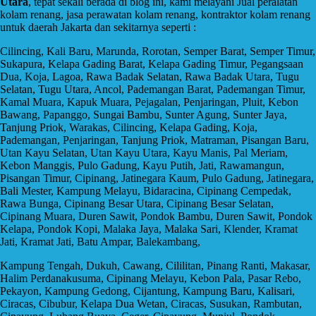
Utara
, tepat sekali berada di blog ini, kami melayani Jual peralatan
kolam renang, jasa perawatan kolam renang, kontraktor kolam renang
untuk daerah Jakarta dan sekitarnya seperti :
Cilincing, Kali Baru, Marunda, Rorotan, Semper Barat, Semper Timur,
Sukapura, Kelapa Gading Barat, Kelapa Gading Timur, Pegangsaan
Dua, Koja, Lagoa, Rawa Badak Selatan, Rawa Badak Utara, Tugu
Selatan, Tugu Utara, Ancol, Pademangan Barat, Pademangan Timur,
Kamal Muara, Kapuk Muara, Pejagalan, Penjaringan, Pluit, Kebon
Bawang, Papanggo, Sungai Bambu, Sunter Agung, Sunter Jaya,
Tanjung Priok, Warakas, Cilincing, Kelapa Gading, Koja,
Pademangan, Penjaringan, Tanjung Priok, Matraman, Pisangan Baru,
Utan Kayu Selatan, Utan Kayu Utara, Kayu Manis, Pal Meriam,
Kebon Manggis, Pulo Gadung, Kayu Putih, Jati, Rawamangun,
Pisangan Timur, Cipinang, Jatinegara Kaum, Pulo Gadung, Jatinegara,
Bali Mester, Kampung Melayu, Bidaracina, Cipinang Cempedak,
Rawa Bunga, Cipinang Besar Utara, Cipinang Besar Selatan,
Cipinang Muara, Duren Sawit, Pondok Bambu, Duren Sawit, Pondok
Kelapa, Pondok Kopi, Malaka Jaya, Malaka Sari, Klender, Kramat
Jati, Kramat Jati, Batu Ampar, Balekambang,
Kampung Tengah, Dukuh, Cawang, Cililitan, Pinang Ranti, Makasar,
Halim Perdanakusuma, Cipinang Melayu, Kebon Pala, Pasar Rebo,
Pekayon, Kampung Gedong, Cijantung, Kampung Baru, Kalisari,
Ciracas, Cibubur, Kelapa Dua Wetan, Ciracas, Susukan, Rambutan,