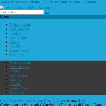
Jam Operasional : 08.00-17.00 WIB | Hub WA 081383706862
Menu
Tentang Kami
Cara Belanja
Kontak
Cek Ongkir
Katalog
Pricelist
Alamat Toko
Testimoni
Tentang Kami
Cara Belanja
Kontak
Cek Ongkir
Katalog
Pricelist
Alamat Toko
Testimoni
Home
Toko Peralatan Kolam Renang Jakarta
Alamat Toko
(Perlengkapan) Waterpark (Waterboom) Terpercaya di Grogol Utara