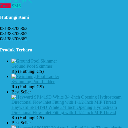
Rp (Hubungi CS)
Email
SMS
Hubungi Kami
081383706862
081383706862
081383706862
Produk Terbaru
Ground Pool Skimmer
Rp (Hubungi CS)
Swimming Pool Ladder
Rp (Hubungi CS)
Best Seller
Hayward SP1419D White 3/4-Inch Opening Hydrostream
Directional Flow Inlet Fitting with 1-1/2-Inch MIP Thread
Rp (Hubungi CS)
Best Seller