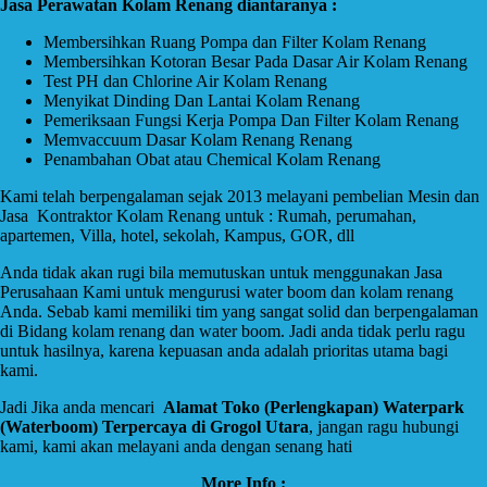
Jasa Perawatan Kolam Renang diantaranya :
Membersihkan Ruang Pompa dan Filter Kolam Renang
Membersihkan Kotoran Besar Pada Dasar Air Kolam Renang
Test PH dan Chlorine Air Kolam Renang
Menyikat Dinding Dan Lantai Kolam Renang
Pemeriksaan Fungsi Kerja Pompa Dan Filter Kolam Renang
Memvaccuum Dasar Kolam Renang Renang
Penambahan Obat atau Chemical Kolam Renang
Kami telah berpengalaman sejak 2013 melayani pembelian Mesin dan
Jasa Kontraktor Kolam Renang untuk : Rumah, perumahan,
apartemen, Villa, hotel, sekolah, Kampus, GOR, dll
Anda tidak akan rugi bila memutuskan untuk menggunakan Jasa
Perusahaan Kami untuk mengurusi water boom dan kolam renang
Anda. Sebab kami memiliki tim yang sangat solid dan berpengalaman
di Bidang kolam renang dan water boom. Jadi anda tidak perlu ragu
untuk hasilnya, karena kepuasan anda adalah prioritas utama bagi
kami.
Jadi Jika anda mencari
Alamat Toko (Perlengkapan) Waterpark
(Waterboom) Terpercaya di Grogol Utara
, jangan ragu hubungi
kami, kami akan melayani anda dengan senang hati
More Info :