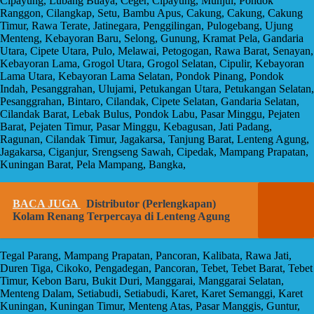
Cipayung, Lubang Buaya, Ceger, Cipayung, Munjul, Pondok
Ranggon, Cilangkap, Setu, Bambu Apus, Cakung, Cakung, Cakung
Timur, Rawa Terate, Jatinegara, Penggilingan, Pulogebang, Ujung
Menteng, Kebayoran Baru, Selong, Gunung, Kramat Pela, Gandaria
Utara, Cipete Utara, Pulo, Melawai, Petogogan, Rawa Barat, Senayan,
Kebayoran Lama, Grogol Utara, Grogol Selatan, Cipulir, Kebayoran
Lama Utara, Kebayoran Lama Selatan, Pondok Pinang, Pondok
Indah, Pesanggrahan, Ulujami, Petukangan Utara, Petukangan Selatan,
Pesanggrahan, Bintaro, Cilandak, Cipete Selatan, Gandaria Selatan,
Cilandak Barat, Lebak Bulus, Pondok Labu, Pasar Minggu, Pejaten
Barat, Pejaten Timur, Pasar Minggu, Kebagusan, Jati Padang,
Ragunan, Cilandak Timur, Jagakarsa, Tanjung Barat, Lenteng Agung,
Jagakarsa, Ciganjur, Srengseng Sawah, Cipedak, Mampang Prapatan,
Kuningan Barat, Pela Mampang, Bangka,
BACA JUGA
Distributor (Perlengkapan)
Kolam Renang Terpercaya di Lenteng Agung
Tegal Parang, Mampang Prapatan, Pancoran, Kalibata, Rawa Jati,
Duren Tiga, Cikoko, Pengadegan, Pancoran, Tebet, Tebet Barat, Tebet
Timur, Kebon Baru, Bukit Duri, Manggarai, Manggarai Selatan,
Menteng Dalam, Setiabudi, Setiabudi, Karet, Karet Semanggi, Karet
Kuningan, Kuningan Timur, Menteng Atas, Pasar Manggis, Guntur,