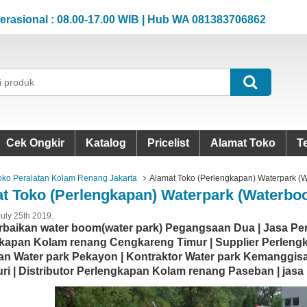
al : 08.00-17.00 WIB | Hub WA 081383706862
Jam Op
al : 08.00-17.00 WIB | Hub WA 081383706862
Jam Op
Cek Ongkir
Katalog
Pricelist
Alamat Toko
T
oko Peralatan Kolam Renang Jakarta
Alamat Toko (Perlengkapan) Waterpark (
t Toko (Perlengkapan) Waterpark (Waterbo
July 25th 2019.
rbaikan water boom(water park) Pegangsaan Dua | Jasa Pe
kapan Kolam renang Cengkareng Timur | Supplier Perlen
an Water park Pekayon | Kontraktor Water park Kemanggis
uri | Distributor Perlengkapan Kolam renang Paseban | jasa