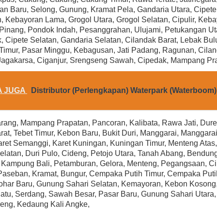
With Cord
Rp (Hubungi CS)
n Baru, Selong, Gunung, Kramat Pela, Gandaria Utara, Cipete
Rp (Hubungi CS)
 Kebayoran Lama, Grogol Utara, Grogol Selatan, Cipulir, Keb
Pinang, Pondok Indah, Pesanggrahan, Ulujami, Petukangan Uta
, Cipete Selatan, Gandaria Selatan, Cilandak Barat, Lebak Bu
Timur, Pasar Minggu, Kebagusan, Jati Padang, Ragunan, Cilan
Jagakarsa, Ciganjur, Srengseng Sawah, Cipedak, Mampang Pr
A JUGA
Distributor (Perlengkapan) Waterpark (Waterboom)
rang, Mampang Prapatan, Pancoran, Kalibata, Rawa Jati, Dure
rat, Tebet Timur, Kebon Baru, Bukit Duri, Manggarai, Manggara
aret Semanggi, Karet Kuningan, Kuningan Timur, Menteng Atas
elatan, Duri Pulo, Cideng, Petojo Utara, Tanah Abang, Bendung
Kampung Bali, Petamburan, Gelora, Menteng, Pegangsaan, Cik
Paseban, Kramat, Bungur, Cempaka Putih Timur, Cempaka Putih
ohar Baru, Gunung Sahari Selatan, Kemayoran, Kebon Kosong
tu, Serdang, Sawah Besar, Pasar Baru, Gunung Sahari Utara, 
eng, Kedaung Kali Angke,