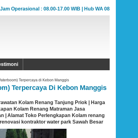
erasional : 08.00-17.00 WIB | Hub WA 081383706862
erasional : 08.00-17.00 WIB | Hub WA 081383706862
estimoni
Waterboom) Terpercaya di Kebon Manggis
om) Terpercaya Di Kebon Manggis
rawatan Kolam Renang Tanjung Priok | Harga
gkapan Kolam Renang Matraman Jasa
an | Alamat Toko Perlengkapan Kolam renang
 renovasi kontraktor water park Sawah Besar