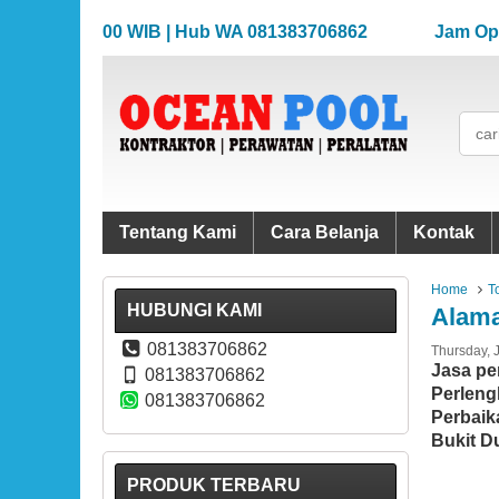
.00-17.00 WIB | Hub WA 081383706862
Jam Operasion
.00-17.00 WIB | Hub WA 081383706862
Jam Operasion
Tentang Kami
Cara Belanja
Kontak
Home
T
HUBUNGI KAMI
Alama
081383706862
Thursday, 
Jasa pe
081383706862
Perleng
081383706862
Perbaik
Bukit D
PRODUK TERBARU