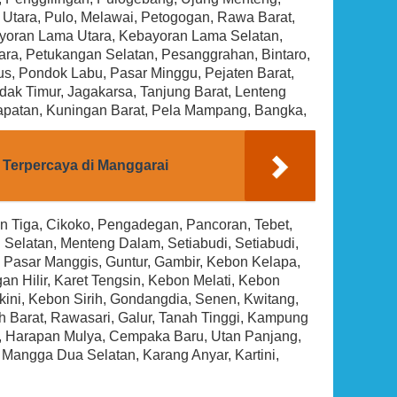
Rp (Hubungi CS)
 Utara, Pulo, Melawai, Petogogan, Rawa Barat,
ayoran Lama Utara, Kebayoran Lama Selatan,
ra, Petukangan Selatan, Pesanggrahan, Bintaro,
lus, Pondok Labu, Pasar Minggu, Pejaten Barat,
dak Timur, Jagakarsa, Tanjung Barat, Lenteng
apatan, Kuningan Barat, Pela Mampang, Bangka,
 Terpercaya di Manggarai
n Tiga, Cikoko, Pengadegan, Pancoran, Tebet,
i Selatan, Menteng Dalam, Setiabudi, Setiabudi,
, Pasar Manggis, Guntur, Gambir, Kebon Kelapa,
an Hilir, Karet Tengsin, Kebon Melati, Kebon
ini, Kebon Sirih, Gondangdia, Senen, Kwitang,
 Barat, Rawasari, Galur, Tanah Tinggi, Kampung
, Harapan Mulya, Cempaka Baru, Utan Panjang,
Mangga Dua Selatan, Karang Anyar, Kartini,