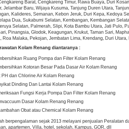
Cengkareng Barat, Cengkareng Timur, Rawa Buaya, Duri Kosam
, Jelambar Baru, Wijaya Kusuma, Tanjung Duren Utara, Tanjung
gan, Kalideres, Semanan, Kebon Jeruk, Duri Kepa, Kedoya Se
Kelapa Dua, Sukabumi Selatan, Kembangan, Kembangan Selata
eruya Selatan, Palmerah, Slipi, Kota Bambu Utara, Jati Pulo,
ri, Pinangsia, Glodok, Keagungan, Krukut, Taman Sari, Mapha
 Roa Malaka, Pekojan, Jembatan Lima, Krendang, Duri Utara, D
rawatan Kolam Renang diantaranya :
bersihkan Ruang Pompa dan Filter Kolam Renang
bersihkan Kotoran Besar Pada Dasar Air Kolam Renang
t PH dan Chlorine Air Kolam Renang
yikat Dinding Dan Lantai Kolam Renang
eriksaan Fungsi Kerja Pompa Dan Filter Kolam Renang
vaccuum Dasar Kolam Renang Renang
ambahan Obat atau Chemical Kolam Renang
lah berpengalaman sejak 2013 melayani penjualan Peralatan 
n, apartemen, Villa, hotel, sekolah, Kampus, GOR, dll