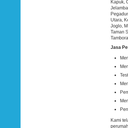
Kapuk, 
Jelambar
Pegadun
Utara, 
Joglo, M
Taman Sa
Tambora,
Jasa Pe
Mem
Mem
Tes
Men
Pem
Mem
Pen
Kami te
perumaha