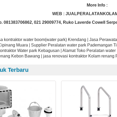
More Info :
WEB : JUALPERALATANKOLA
p. 081383706862, 021 29009774, Ruko Laverde Cowell Serp
sa kontraktor water boom(water park) Krendang | Jasa Perawat
Cipinang Muara | Supplier Peralatan water park Pademangan 
Kontraktor Water park Kebagusan | Alamat Toko Peralatan wate
enang Kebon Bawang | jasa renovasi kontraktor Kolam renang
uk Terbaru