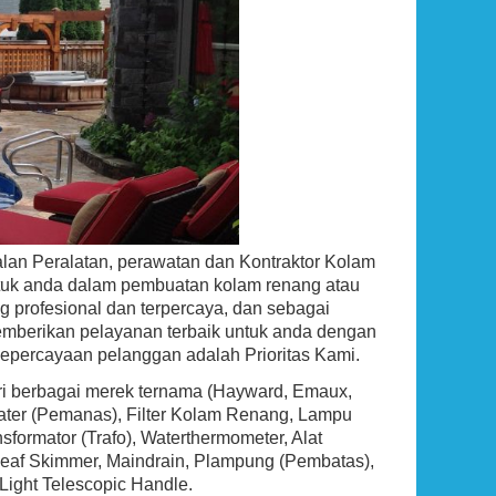
Ground Pool Skimmer
Rp (Hubungi CS)
an Peralatan, perawatan dan Kontraktor Kolam
tuk anda dalam pembuatan kolam renang atau
g profesional dan terpercaya, dan sebagai
mberikan pelayanan terbaik untuk anda dengan
kepercayaan pelanggan adalah Prioritas Kami.
ari berbagai merek ternama (Hayward, Emaux,
eater (Pemanas), Filter Kolam Renang, Lampu
ormator (Trafo), Waterthermometer, Alat
g, Leaf Skimmer, Maindrain, Plampung (Pembatas),
 Light Telescopic Handle.