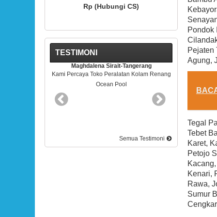
gi CS)
Rp (Hubungi CS)
Kebayora
Senayan,
Pondok 
Cilandak
Pejaten 
TESTIMONI
Agung, 
t-Tangerang
Rudy Kris-BSD Tangerang
latan Kolam Renang
Pelayananya Mantap. Terimakasih
ool
BAC
Tegal Pa
Tebet Ba
Semua Testimoni
Karet, K
Petojo S
Kacang, 
Kenari, 
Rawa, J
Sumur Ba
Cengkar