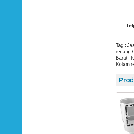
Tel
Tag : Ja
renang 
Barat | 
Kolam r
Prod