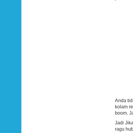
Anda ti
kolam re
boom. Ja
Jadi Ji
ragu hu