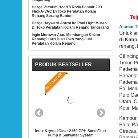
Harga Vacuum Head 8 Roda Pentair 203
Flex-A-VAC Di Toko Peralatan Kolam
Renang Serang Banten
Tel
Harga Hayward AstroLite Pool Light Murah
Alamat T
Di Toko Peralatan Kolam Renang Tangerang
Untuk a
Ingin Merawat Atau Membangun Kolam
di Kebo
Renang? Cari Dulu Toko Yang Jual
Peralatan Kolam Renang
renang, 
Cilincin
Timur, 
PRODUK BESTSELLER
Pademan
BEST SELLER
BES
Papanggo
Pademang
Pal Mer
Pulo Ga
Utara, 
Kopi, Ma
Kampung
Pala, P
Ciracas
50 GPH Sand Filter
Intex 28635EG Krystal Clear Cartridge Filter
Hayward S
ter System
Pump For Above Ground Pools
1/2-Hors
Bambu A