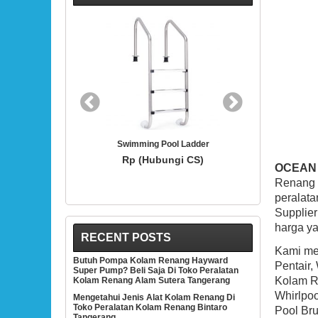
BEST SELLER
BEST
l Ladder
Hayward SP1419D White 3/4-Inch Opening
Hayward S
Hydrostream Directional Flow Inlet Fitting
Thermopla
gi CS)
With 1-1/2-Inch MIP Thread
OCEAN
Rp (Hubungi CS)
Renang 
peralata
Supplie
harga ya
RECENT POSTS
Kami men
Butuh Pompa Kolam Renang Hayward
Pentair,
Super Pump? Beli Saja Di Toko Peralatan
Kolam Re
Kolam Renang Alam Sutera Tangerang
Whirlpoo
Mengetahui Jenis Alat Kolam Renang Di
Toko Peralatan Kolam Renang Bintaro
Pool Bru
Tangerang