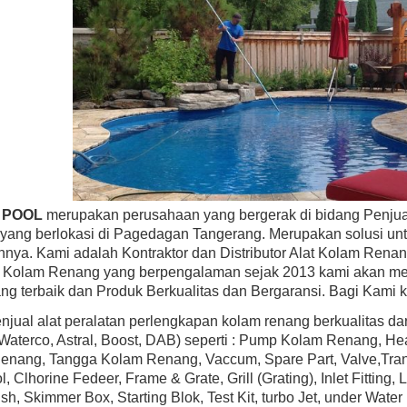
 SELLER
BEST SELLER
P0583L30 AstroLite Pool Light,
Hayward H100IDP1 H-Series 100,000 BTU
stic Face Rim, 120-Volt, 30-Foot
Above Ground Pool & Spa Heater, Propane,
Cord
Low Nox
 POOL
merupakan perusahaan yang bergerak di bidang Penjual
Rp (Hubungi CS)
Rp (Hubungi CS)
yang berlokasi di Pagedagan Tangerang. Merupakan solusi un
nnya. Kami adalah Kontraktor dan Distributor Alat Kolam Renan
r Kolam Renang yang berpengalaman sejak 2013 kami akan me
ng terbaik dan Produk Berkualitas dan Bergaransi. Bagi Kami 
jual alat peralatan perlengkapan kolam renang berkualitas d
 Waterco, Astral, Boost, DAB) seperti : Pump Kolam Renang, H
nang, Tangga Kolam Renang, Vaccum, Spare Part, Valve,Transf
l, Clhorine Fedeer, Frame & Grate, Grill (Grating), Inlet Fittin
sh, Skimmer Box, Starting Blok, Test Kit, turbo Jet, under Water