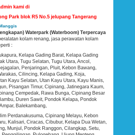
admin kami di
ong Park blok R5 No.5 jelupang Tangerang
 Manggis
lengkapan) Waterpark (Waterboom) Terpercaya
l peralatan kolam renang, jasa perawatan kolam
erti :
Sukapura, Kelapa Gading Barat, Kelapa Gading
 Utara, Tugu Selatan, Tugu Utara, Ancol,
agalan, Penjaringan, Pluit, Kebon Bawang,
BEST SELLER
rakas, Cilincing, Kelapa Gading, Koja,
tan Kayu Selatan, Utan Kayu Utara, Kayu Manis,
un, Pisangan Timur, Cipinang, Jatinegara Kaum,
 Cipinang Cempedak, Rawa Bunga, Cipinang Besar
 Bambu, Duren Sawit, Pondok Kelapa, Pondok
tu Ampar, Balekambang,
Halim Perdanakusuma, Cipinang Melayu, Kebon
, Kalisari, Ciracas, Cibubur, Kelapa Dua Wetan,
g, Munjul, Pondok Ranggon, Cilangkap, Setu,
Hayward SP0714T VariFlo Top-Mount
Control Value, Black
, Penggilingan, Pulogebang, Ujung Menteng,