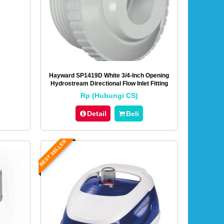
Hayward SP1419D White 3/4-Inch Opening
Hydrostream Directional Flow Inlet Fitting
With 1-1/2-Inch MIP Thread
Rp (Hubungi CS)
Detail
Beli
BEST SELLER