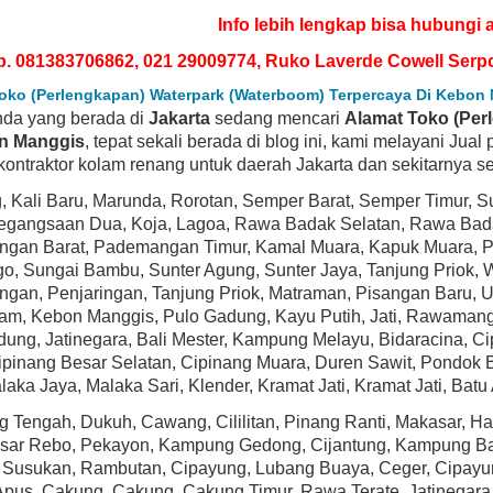
Info lebih lengkap bisa hubungi 
p. 081383706862, 021 29009774, Ruko Laverde Cowell Serp
oko (Perlengkapan) Waterpark (Waterboom) Terpercaya Di Kebon
nda yang berada di
Jakarta
sedang mencari
Alamat Toko (Per
n Manggis
, tepat sekali berada di blog ini, kami melayani Jua
kontraktor kolam renang untuk daerah Jakarta dan sekitarnya sep
g, Kali Baru, Marunda, Rorotan, Semper Barat, Semper Timur, 
Pegangsaan Dua, Koja, Lagoa, Rawa Badak Selatan, Rawa Badak
gan Barat, Pademangan Timur, Kamal Muara, Kapuk Muara, Pej
T SELLER
BEST SELLER
, Sungai Bambu, Sunter Agung, Sunter Jaya, Tanjung Priok, Wa
an, Penjaringan, Tanjung Priok, Matraman, Pisangan Baru, U
iam, Kebon Manggis, Pulo Gadung, Kayu Putih, Jati, Rawamang
dung, Jatinegara, Bali Mester, Kampung Melayu, Bidaracina,
Cipinang Besar Selatan, Cipinang Muara, Duren Sawit, Pondok
laka Jaya, Malaka Sari, Klender, Kramat Jati, Kramat Jati, Ba
 Tengah, Dukuh, Cawang, Cililitan, Pinang Ranti, Makasar, 
asar Rebo, Pekayon, Kampung Gedong, Cijantung, Kampung Baru
, Susukan, Rambutan, Cipayung, Lubang Buaya, Ceger, Cipayun
P1580X15 Power-Flo LX Series 1-
Hayward SP1593 PowerFlo Matrix 1.5 HP
epower Above-Ground Pool Pump
Above-Ground Swimming Pool Pump
pus, Cakung, Cakung, Cakung Timur, Rawa Terate, Jatinegara