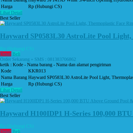
Harga
Rp (Hubungi CS)
Lihat Detail
Best Seller
Hayward SP0583L30 AstroLite Pool Light, 
Rp (Hubungi CS)
Detail
Beli
Order Sekarang » SMS : 081383706862
ketik : Kode - Nama barang - Nama dan alamat pengiriman
Kode
KKR013
Nama Barang
Hayward SP0583L30 AstroLite Pool Light, Thermoplast
Harga
Rp (Hubungi CS)
Lihat Detail
Best Seller
Hayward H100IDP1 H-Series 100,000 BTU 
Rp (Hubungi CS)
Detail
Beli