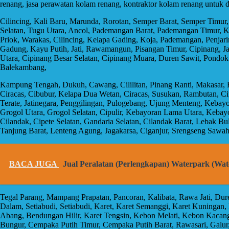
renang, jasa perawatan kolam renang, kontraktor kolam renang untuk da
Cilincing, Kali Baru, Marunda, Rorotan, Semper Barat, Semper Timu
Selatan, Tugu Utara, Ancol, Pademangan Barat, Pademangan Timur, K
Priok, Warakas, Cilincing, Kelapa Gading, Koja, Pademangan, Penja
Gadung, Kayu Putih, Jati, Rawamangun, Pisangan Timur, Cipinang, J
Utara, Cipinang Besar Selatan, Cipinang Muara, Duren Sawit, Pondok
Balekambang,
Kampung Tengah, Dukuh, Cawang, Cililitan, Pinang Ranti, Makasar,
Ciracas, Cibubur, Kelapa Dua Wetan, Ciracas, Susukan, Rambutan, 
Terate, Jatinegara, Penggilingan, Pulogebang, Ujung Menteng, Kebay
Grogol Utara, Grogol Selatan, Cipulir, Kebayoran Lama Utara, Kebay
Cilandak, Cipete Selatan, Gandaria Selatan, Cilandak Barat, Lebak B
Tanjung Barat, Lenteng Agung, Jagakarsa, Ciganjur, Srengseng Saw
BACA JUGA
Jual Peralatan (Perlengkapan) Waterpark (Wa
Tegal Parang, Mampang Prapatan, Pancoran, Kalibata, Rawa Jati, Dur
Dalam, Setiabudi, Setiabudi, Karet, Karet Semanggi, Karet Kuningan,
Abang, Bendungan Hilir, Karet Tengsin, Kebon Melati, Kebon Kacang
Bungur, Cempaka Putih Timur, Cempaka Putih Barat, Rawasari, Gal