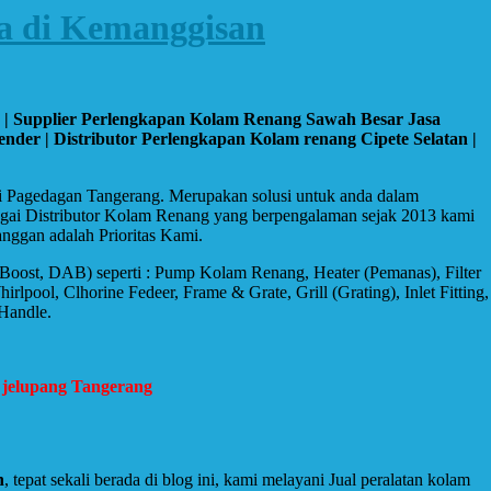
a di Kemanggisan
o | Supplier Perlengkapan Kolam Renang Sawah Besar Jasa
er | Distributor Perlengkapan Kolam renang Cipete Selatan |
di Pagedagan Tangerang. Merupakan solusi untuk anda dalam
bagai Distributor Kolam Renang yang berpengalaman sejak 2013 kami
nggan adalah Prioritas Kami.
, Boost, DAB) seperti : Pump Kolam Renang, Heater (Pemanas), Filter
ol, Clhorine Fedeer, Frame & Grate, Grill (Grating), Inlet Fitting,
 Handle.
 jelupang Tangerang
n
, tepat sekali berada di blog ini, kami melayani Jual peralatan kolam