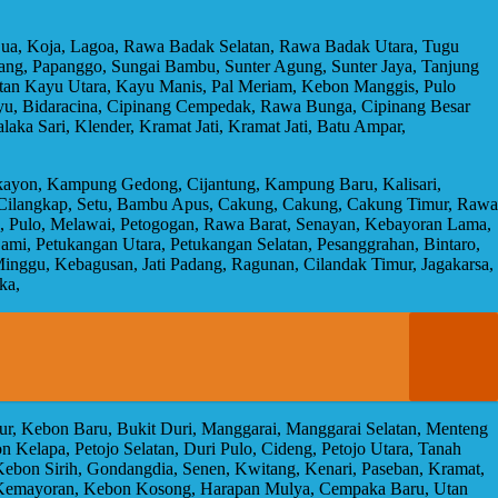
 Dua, Koja, Lagoa, Rawa Badak Selatan, Rawa Badak Utara, Tugu
ang, Papanggo, Sungai Bambu, Sunter Agung, Sunter Jaya, Tanjung
 Utan Kayu Utara, Kayu Manis, Pal Meriam, Kebon Manggis, Pulo
ayu, Bidaracina, Cipinang Cempedak, Rawa Bunga, Cipinang Besar
ka Sari, Klender, Kramat Jati, Kramat Jati, Batu Ampar,
ekayon, Kampung Gedong, Cijantung, Kampung Baru, Kalisari,
 Cilangkap, Setu, Bambu Apus, Cakung, Cakung, Cakung Timur, Rawa
ra, Pulo, Melawai, Petogogan, Rawa Barat, Senayan, Kebayoran Lama,
ami, Petukangan Utara, Petukangan Selatan, Pesanggrahan, Bintaro,
 Minggu, Kebagusan, Jati Padang, Ragunan, Cilandak Timur, Jagakarsa,
ka,
mur, Kebon Baru, Bukit Duri, Manggarai, Manggarai Selatan, Menteng
 Kelapa, Petojo Selatan, Duri Pulo, Cideng, Petojo Utara, Tanah
ebon Sirih, Gondangdia, Senen, Kwitang, Kenari, Paseban, Kramat,
n, Kemayoran, Kebon Kosong, Harapan Mulya, Cempaka Baru, Utan