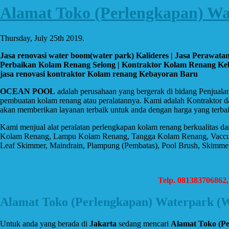
Alamat Toko (Perlengkapan) Wa
Thursday, July 25th 2019.
Jasa renovasi water boom(water park) Kalideres | Jasa Perawa
Perbaikan Kolam Renang Selong | Kontraktor Kolam Renang Keba
jasa renovasi kontraktor Kolam renang Kebayoran Baru
OCEAN POOL
adalah perusahaan yang bergerak di bidang Penjuala
pembuatan kolam renang atau peralatannya. Kami adalah Kontraktor d
akan memberikan layanan terbaik untuk anda dengan harga yang terbai
Kami menjual alat peralatan perlengkapan kolam renang berkualitas d
Kolam Renang, Lampu Kolam Renang, Tangga Kolam Renang, Vaccum, Spar
Leaf Skimmer, Maindrain, Plampung (Pembatas), Pool Brush, Skimmer B
Telp. 081383706862
Alamat Toko (Perlengkapan) Waterpark (
Untuk anda yang berada di
Jakarta
sedang mencari
Alamat Toko (P