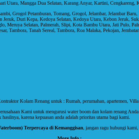
ari Utara, Mangga Dua Selatan, Karang Anyar, Kartini, Cengkareng,
mbi, Grogol Petamburan, Tomang, Grogol, Jelambar, Jelambar Baru, 
on Jeruk, Duri Kepa, Kedoya Selatan, Kedoya Utara, Kebon Jeruk, S
, Meruya Selatan, Palmerah, Slipi, Kota Bambu Utara, Jati Pulo, Pa
r, Tambora, Tanah Sereal, Tambora, Roa Malaka, Pekojan, Jembatan L
 Kontraktor Kolam Renang untuk : Rumah, perumahan, apartemen, Villa
rusahaan Kami untuk mengurusi water boom dan kolam renang Anda. S
 hasilnya, karena kepuasan anda adalah prioritas utama bagi kami.
Waterboom) Terpercaya di Kemanggisan
, jangan ragu hubungi kami,
More Info :