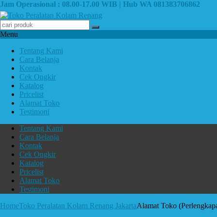
Jam Operasional : 08.00-17.00 WIB | Hub WA 081383706862
Menu
Tentang Kami
Cara Belanja
Kontak
Cek Ongkir
Katalog
Pricelist
Alamat Toko
Testimoni
Tentang Kami
Cara Belanja
Kontak
Cek Ongkir
Katalog
Pricelist
Alamat Toko
Testimoni
Home
Toko Peralatan Kolam Renang Jakarta
Alamat Toko (Perlengkap