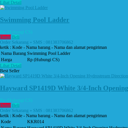
Lihat Detail
Swimming Pool Ladder
Rp (Hubungi CS)
Detail
Beli
Order Sekarang » SMS : 081383706862
ketik : Kode - Nama barang - Nama dan alamat pengiriman
Nama Barang
Swimming Pool Ladder
Harga
Rp (Hubungi CS)
Lihat Detail
Best Seller
Hayward SP1419D White 3/4-Inch Opening H
Rp (Hubungi CS)
Detail
Beli
Order Sekarang » SMS : 081383706862
ketik : Kode - Nama barang - Nama dan alamat pengiriman
Kode
KKR014
Nama Barang
Hayward SP1419D White 3/4-Inch Opening Hydrostream 