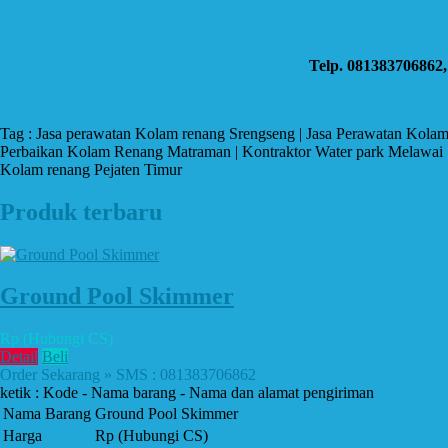
Telp. 081383706862
Tag : Jasa perawatan Kolam renang Srengseng | Jasa Perawatan Kolam
Perbaikan Kolam Renang Matraman | Kontraktor Water park Melawai |
Kolam renang Pejaten Timur
Produk terbaru
Ground Pool Skimmer
Rp (Hubungi CS)
Detail
Beli
Order Sekarang » SMS : 081383706862
ketik : Kode - Nama barang - Nama dan alamat pengiriman
Nama Barang
Ground Pool Skimmer
Harga
Rp (Hubungi CS)