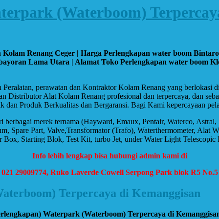
terpark (Waterboom) Terpercay
tan Kolam Renang Ceger | Harga Perlengkapan water boom Bintar
yoran Lama Utara | Alamat Toko Perlengkapan water boom Klend
n Peralatan, perawatan dan Kontraktor Kolam Renang yang berlokasi 
an Distributor Alat Kolam Renang profesional dan terpercaya, dan se
k dan Produk Berkualitas dan Bergaransi. Bagi Kami kepercayaan pela
ari berbagai merek ternama (Hayward, Emaux, Pentair, Waterco, Astral
e Part, Valve,Transformator (Trafo), Waterthermometer, Alat Whirlpo
ox, Starting Blok, Test Kit, turbo Jet, under Water Light Telescopic
Info lebih lengkap bisa hubungi admin kami di
, 021 29009774, Ruko Laverde Cowell Serpong Park blok R5 No.5
Waterboom) Terpercaya di Kemanggisan
erlengkapan) Waterpark (Waterboom) Terpercaya di Kemanggisa