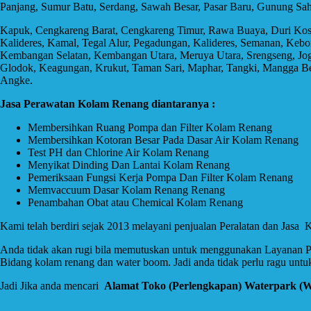
Panjang, Sumur Batu, Serdang, Sawah Besar, Pasar Baru, Gunung Sah
Kapuk, Cengkareng Barat, Cengkareng Timur, Rawa Buaya, Duri Kosa
Kalideres, Kamal, Tegal Alur, Pegadungan, Kalideres, Semanan, Keb
Kembangan Selatan, Kembangan Utara, Meruya Utara, Srengseng, Joglo
Glodok, Keagungan, Krukut, Taman Sari, Maphar, Tangki, Mangga Besa
Angke.
Jasa Perawatan Kolam Renang diantaranya :
Membersihkan Ruang Pompa dan Filter Kolam Renang
Membersihkan Kotoran Besar Pada Dasar Air Kolam Renang
Test PH dan Chlorine Air Kolam Renang
Menyikat Dinding Dan Lantai Kolam Renang
Pemeriksaan Fungsi Kerja Pompa Dan Filter Kolam Renang
Memvaccuum Dasar Kolam Renang Renang
Penambahan Obat atau Chemical Kolam Renang
Kami telah berdiri sejak 2013 melayani penjualan Peralatan dan Jasa
Anda tidak akan rugi bila memutuskan untuk menggunakan Layanan Pe
Bidang kolam renang dan water boom. Jadi anda tidak perlu ragu untuk
Jadi Jika anda mencari
Alamat Toko (Perlengkapan) Waterpark (