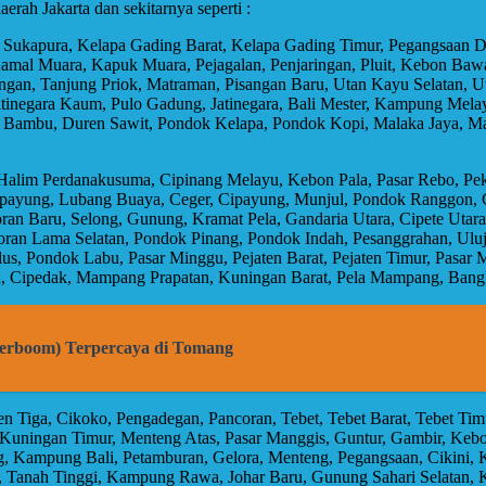
erah Jakarta dan sekitarnya seperti :
r, Sukapura, Kelapa Gading Barat, Kelapa Gading Timur, Pegangsaan
amal Muara, Kapuk Muara, Pejagalan, Penjaringan, Pluit, Kebon Baw
ringan, Tanjung Priok, Matraman, Pisangan Baru, Utan Kayu Selatan,
atinegara Kaum, Pulo Gadung, Jatinegara, Bali Mester, Kampung Mel
 Bambu, Duren Sawit, Pondok Kelapa, Pondok Kopi, Malaka Jaya, Mala
 Halim Perdanakusuma, Cipinang Melayu, Kebon Pala, Pasar Rebo, P
Cipayung, Lubang Buaya, Ceger, Cipayung, Munjul, Pondok Ranggon,
oran Baru, Selong, Gunung, Kramat Pela, Gandaria Utara, Cipete Uta
oran Lama Selatan, Pondok Pinang, Pondok Indah, Pesanggrahan, Uluj
ulus, Pondok Labu, Pasar Minggu, Pejaten Barat, Pejaten Timur, Pasar
ah, Cipedak, Mampang Prapatan, Kuningan Barat, Pela Mampang, Bang
terboom) Terpercaya di Tomang
en Tiga, Cikoko, Pengadegan, Pancoran, Tebet, Tebet Barat, Tebet Ti
 Kuningan Timur, Menteng Atas, Pasar Manggis, Guntur, Gambir, Kebon
, Kampung Bali, Petamburan, Gelora, Menteng, Pegangsaan, Cikini, K
ur, Tanah Tinggi, Kampung Rawa, Johar Baru, Gunung Sahari Selata