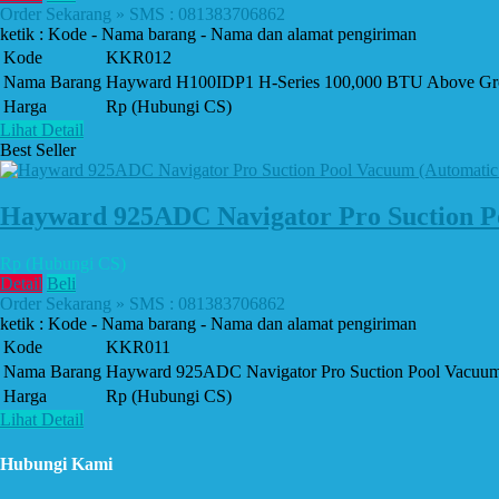
Order Sekarang » SMS : 081383706862
ketik : Kode - Nama barang - Nama dan alamat pengiriman
Kode
KKR012
Nama Barang
Hayward H100IDP1 H-Series 100,000 BTU Above Gro
Harga
Rp (Hubungi CS)
Lihat Detail
Best Seller
Hayward 925ADC Navigator Pro Suction Po
Rp (Hubungi CS)
Detail
Beli
Order Sekarang » SMS : 081383706862
ketik : Kode - Nama barang - Nama dan alamat pengiriman
Kode
KKR011
Nama Barang
Hayward 925ADC Navigator Pro Suction Pool Vacuum 
Harga
Rp (Hubungi CS)
Lihat Detail
Hubungi Kami