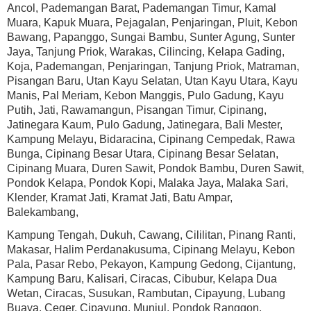
Ancol, Pademangan Barat, Pademangan Timur, Kamal
Muara, Kapuk Muara, Pejagalan, Penjaringan, Pluit, Kebon
Bawang, Papanggo, Sungai Bambu, Sunter Agung, Sunter
Jaya, Tanjung Priok, Warakas, Cilincing, Kelapa Gading,
Koja, Pademangan, Penjaringan, Tanjung Priok, Matraman,
Pisangan Baru, Utan Kayu Selatan, Utan Kayu Utara, Kayu
Manis, Pal Meriam, Kebon Manggis, Pulo Gadung, Kayu
Putih, Jati, Rawamangun, Pisangan Timur, Cipinang,
Jatinegara Kaum, Pulo Gadung, Jatinegara, Bali Mester,
Kampung Melayu, Bidaracina, Cipinang Cempedak, Rawa
Bunga, Cipinang Besar Utara, Cipinang Besar Selatan,
Cipinang Muara, Duren Sawit, Pondok Bambu, Duren Sawit,
Pondok Kelapa, Pondok Kopi, Malaka Jaya, Malaka Sari,
Klender, Kramat Jati, Kramat Jati, Batu Ampar,
Balekambang,
Kampung Tengah, Dukuh, Cawang, Cililitan, Pinang Ranti,
Makasar, Halim Perdanakusuma, Cipinang Melayu, Kebon
Pala, Pasar Rebo, Pekayon, Kampung Gedong, Cijantung,
Kampung Baru, Kalisari, Ciracas, Cibubur, Kelapa Dua
Wetan, Ciracas, Susukan, Rambutan, Cipayung, Lubang
Buaya, Ceger, Cipayung, Munjul, Pondok Ranggon,