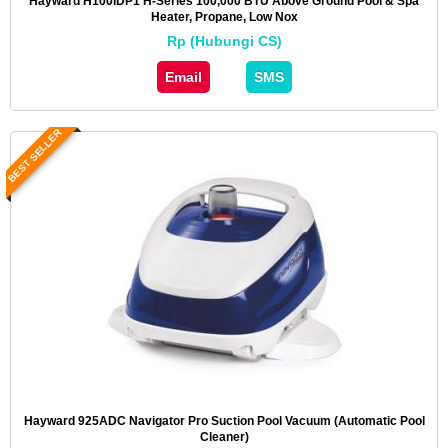
Hayward H100IDP1 H-Series 100,000 BTU Above Ground Pool & Spa
Heater, Propane, Low Nox
Rp (Hubungi CS)
Email
SMS
BEST SELLER
Hayward 925ADC Navigator Pro Suction Pool Vacuum (Automatic Pool
Cleaner)