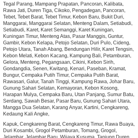
Tegal Parang, Mampang Prapatan, Pancoran, Kalibata,
Rawa Jati, Duren Tiga, Cikoko, Pengadegan, Pancoran,
Tebet, Tebet Barat, Tebet Timur, Kebon Baru, Bukit Duri,
Manggarai, Manggarai Selatan, Menteng Dalam, Setiabudi,
Setiabudi, Karet, Karet Semanggi, Karet Kuningan,
Kuningan Timur, Menteng Atas, Pasar Manggis, Guntur,
Gambir, Kebon Kelapa, Petojo Selatan, Duri Pulo, Cideng,
Petojo Utara, Tanah Abang, Bendungan Hilir, Karet Tengsin,
Kebon Melati, Kebon Kacang, Kampung Bali, Petamburan,
Gelora, Menteng, Pegangsaan, Cikini, Kebon Sirih,
Gondangdia, Senen, Kwitang, Kenari, Paseban, Kramat,
Bungur, Cempaka Putih Timur, Cempaka Putih Barat,
Rawasari, Galur, Tanah Tinggi, Kampung Rawa, Johar Baru,
Gunung Sahari Selatan, Kemayoran, Kebon Kosong,
Harapan Mulya, Cempaka Baru, Utan Panjang, Sumur Batu,
Serdang, Sawah Besar, Pasar Baru, Gunung Sahari Utara,
Mangga Dua Selatan, Karang Anyar, Kartini, Cengkareng,
Kedaung Kali Angke,
Kapuk, Cengkareng Barat, Cengkareng Timur, Rawa Buaya,
Duri Kosambi, Grogol Petamburan, Tomang, Grogol,
Jelambar, Jelambar Baru, Wijaya Kusuma, Tanjung Duren