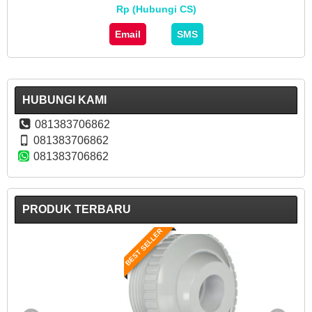
Rp (Hubungi CS)
Email
SMS
HUBUNGI KAMI
081383706862
081383706862
081383706862
PRODUK TERBARU
BEST SELLER