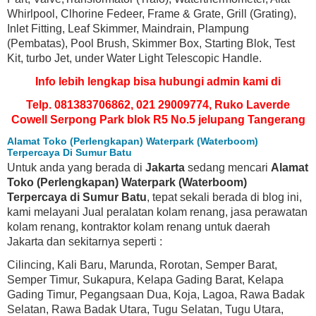
Whirlpool, Clhorine Fedeer, Frame & Grate, Grill (Grating),
Inlet Fitting, Leaf Skimmer, Maindrain, Plampung
(Pembatas), Pool Brush, Skimmer Box, Starting Blok, Test
Kit, turbo Jet, under Water Light Telescopic Handle.
Info lebih lengkap bisa hubungi admin kami di
Telp. 081383706862, 021 29009774, Ruko Laverde
Cowell Serpong Park blok R5 No.5 jelupang Tangerang
Alamat Toko (Perlengkapan) Waterpark (Waterboom)
Terpercaya Di Sumur Batu
Untuk anda yang berada di
Jakarta
sedang mencari
Alamat
Toko (Perlengkapan) Waterpark (Waterboom)
Terpercaya di Sumur Batu
, tepat sekali berada di blog ini,
kami melayani Jual peralatan kolam renang, jasa perawatan
kolam renang, kontraktor kolam renang untuk daerah
Jakarta dan sekitarnya seperti :
Cilincing, Kali Baru, Marunda, Rorotan, Semper Barat,
Semper Timur, Sukapura, Kelapa Gading Barat, Kelapa
Gading Timur, Pegangsaan Dua, Koja, Lagoa, Rawa Badak
Selatan, Rawa Badak Utara, Tugu Selatan, Tugu Utara,