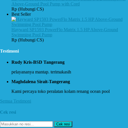
Above-Ground Pool Pump with Cord
Rp (Hubungi CS)
Best Seller
Hayward SP1593 PowerFlo Matrix 1.5 HP Above-Ground
Swimming Pool Pump
Rp (Hubungi CS)
Testimoni
Rudy Kris-BSD Tangerang
pelayananya mantap. terimakasih
Maghdalena Sirait-Tangerang
Kami percaya toko peralatan kolam renang ocean pool
Semua Testimoni
Cek resi
Cek resi