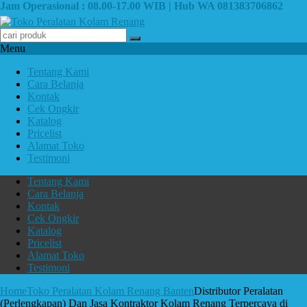
Jam Operasional : 08.00-17.00 WIB | Hub WA 081383706862
Menu
Tentang Kami
Cara Belanja
Kontak
Cek Ongkir
Katalog
Pricelist
Alamat Toko
Testimoni
Tentang Kami
Cara Belanja
Kontak
Cek Ongkir
Katalog
Pricelist
Alamat Toko
Testimoni
Home
Toko Peralatan Kolam Renang Banten
Distributor Peralatan
(Perlengkapan) Dan Jasa Kontraktor Kolam Renang Terpercaya di