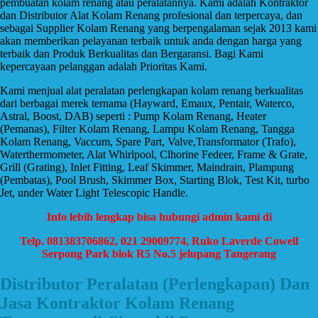
pembuatan kolam renang atau peralatannya. Kami adalah Kontraktor
dan Distributor Alat Kolam Renang profesional dan terpercaya, dan
sebagai Supplier Kolam Renang yang berpengalaman sejak 2013 kami
akan memberikan pelayanan terbaik untuk anda dengan harga yang
terbaik dan Produk Berkualitas dan Bergaransi. Bagi Kami
kepercayaan pelanggan adalah Prioritas Kami.
Kami menjual alat peralatan perlengkapan kolam renang berkualitas
dari berbagai merek ternama (Hayward, Emaux, Pentair, Waterco,
Astral, Boost, DAB) seperti : Pump Kolam Renang, Heater
(Pemanas), Filter Kolam Renang, Lampu Kolam Renang, Tangga
Kolam Renang, Vaccum, Spare Part, Valve,Transformator (Trafo),
Waterthermometer, Alat Whirlpool, Clhorine Fedeer, Frame & Grate,
Grill (Grating), Inlet Fitting, Leaf Skimmer, Maindrain, Plampung
(Pembatas), Pool Brush, Skimmer Box, Starting Blok, Test Kit, turbo
Jet, under Water Light Telescopic Handle.
Info lebih lengkap bisa hubungi admin kami di
Telp. 081383706862, 021 29009774, Ruko Laverde Cowell
Serpong Park blok R5 No.5 jelupang Tangerang
Distributor Peralatan (Perlengkapan) Dan
Jasa Kontraktor Kolam Renang