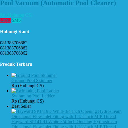
Pool Vacuum (Automatic Pool Cleaner)
Rp (Hubungi CS)
Email
SMS
Hubungi Kami
081383706862
081383706862
081383706862
Produk Terbaru
Ground Pool Skimmer
Rp (Hubungi CS)
Swimming Pool Ladder
Rp (Hubungi CS)
Best Seller
Hayward SP1419D White 3/4-Inch Opening Hydrostream
Directional Flow Inlet Fitting with 1-1/2-Inch MIP Thread