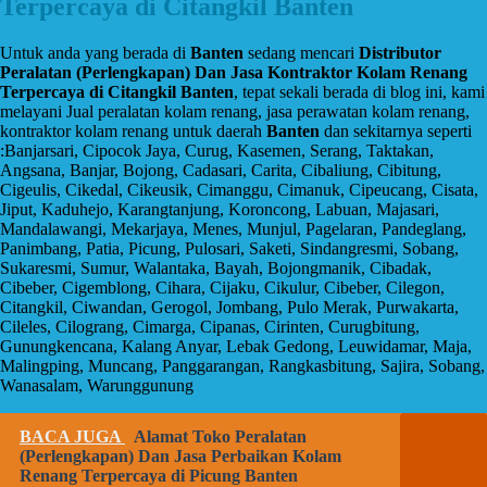
Terpercaya di Citangkil Banten
Untuk anda yang berada di
Banten
sedang mencari
Distributor
Peralatan (Perlengkapan) Dan Jasa Kontraktor Kolam Renang
Terpercaya di Citangkil Banten
, tepat sekali berada di blog ini, kami
melayani Jual peralatan kolam renang, jasa perawatan kolam renang,
kontraktor kolam renang untuk daerah
Banten
dan sekitarnya seperti
:Banjarsari, Cipocok Jaya, Curug, Kasemen, Serang, Taktakan,
Angsana, Banjar, Bojong, Cadasari, Carita, Cibaliung, Cibitung,
Cigeulis, Cikedal, Cikeusik, Cimanggu, Cimanuk, Cipeucang, Cisata,
Jiput, Kaduhejo, Karangtanjung, Koroncong, Labuan, Majasari,
Mandalawangi, Mekarjaya, Menes, Munjul, Pagelaran, Pandeglang,
Panimbang, Patia, Picung, Pulosari, Saketi, Sindangresmi, Sobang,
Sukaresmi, Sumur, Walantaka, Bayah, Bojongmanik, Cibadak,
Cibeber, Cigemblong, Cihara, Cijaku, Cikulur, Cibeber, Cilegon,
Citangkil, Ciwandan, Gerogol, Jombang, Pulo Merak, Purwakarta,
Cileles, Cilograng, Cimarga, Cipanas, Cirinten, Curugbitung,
Gunungkencana, Kalang Anyar, Lebak Gedong, Leuwidamar, Maja,
Malingping, Muncang, Panggarangan, Rangkasbitung, Sajira, Sobang,
Wanasalam, Warunggunung
BACA JUGA
Alamat Toko Peralatan
(Perlengkapan) Dan Jasa Perbaikan Kolam
Renang Terpercaya di Picung Banten