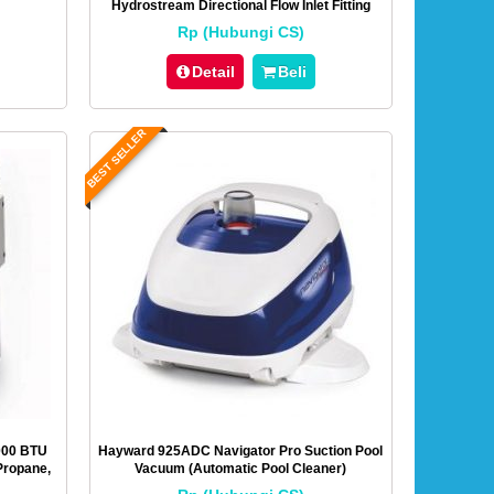
Hydrostream Directional Flow Inlet Fitting
With 1-1/2-Inch MIP Thread
Rp (Hubungi CS)
Detail
Beli
BEST SELLER
000 BTU
Hayward 925ADC Navigator Pro Suction Pool
Propane,
Vacuum (Automatic Pool Cleaner)