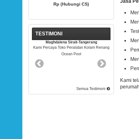
Jasa Pe
(Hubungi CS)
Rp (Hubungi CS)
Mem
Mem
Tes
TESTIMONI
Men
na Sirait-Tangerang
Rudy Kris-BSD Tangerang
ko Peralatan Kolam Renang
Pelayananya Mantap. Terimakasih
Pem
Ocean Pool
Mem
Pen
Kami te
perumaha
Semua Testimoni