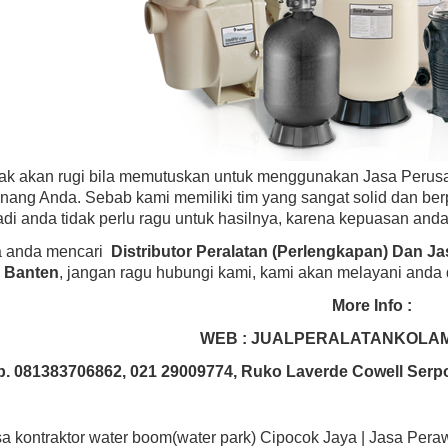
dak akan rugi bila memutuskan untuk menggunakan Jasa Perus
nang Anda. Sebab kami memiliki tim yang sangat solid dan be
di anda tidak perlu ragu untuk hasilnya, karena kepuasan anda
ka anda mencari
Distributor Peralatan (Perlengkapan) Dan 
 Banten
, jangan ragu hubungi kami, kami akan melayani anda
More Info :
WEB : JUALPERALATANKOLA
p. 081383706862, 021 29009774, Ruko Laverde Cowell Serp
sa kontraktor water boom(water park) Cipocok Jaya | Jasa Pe