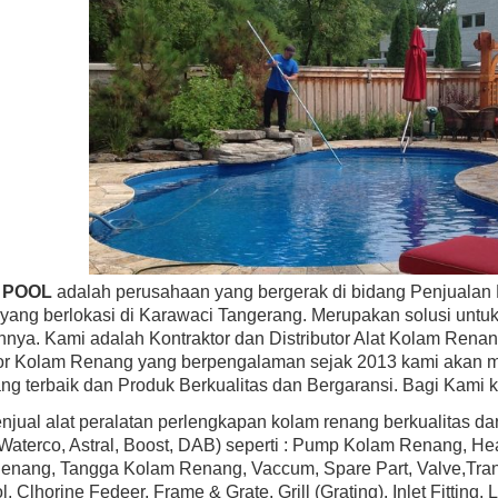
BEST SELLER
BEST SELLER
ayward SP0583L30 AstroLite Pool Light,
Hayward H100IDP1 H-Series 100
hermoplastic Face Rim, 120-Volt, 30-Foot
Above Ground Pool & Spa Heater, 
Cord
Low Nox
Rp (Hubungi CS)
Rp (Hubungi CS)
 POOL
adalah perusahaan yang bergerak di bidang Penjualan 
yang berlokasi di Karawaci Tangerang. Merupakan solusi unt
nnya. Kami adalah Kontraktor dan Distributor Alat Kolam Renan
tor Kolam Renang yang berpengalaman sejak 2013 kami akan m
ng terbaik dan Produk Berkualitas dan Bergaransi. Bagi Kami 
jual alat peralatan perlengkapan kolam renang berkualitas d
 Waterco, Astral, Boost, DAB) seperti : Pump Kolam Renang, H
nang, Tangga Kolam Renang, Vaccum, Spare Part, Valve,Transf
l, Clhorine Fedeer, Frame & Grate, Grill (Grating), Inlet Fittin