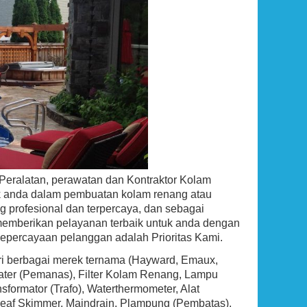
,000 BTU
Ground Pool Skimmer
Propane,
Rp (Hubungi CS)
Peralatan, perawatan dan Kontraktor Kolam
uk anda dalam pembuatan kolam renang atau
g profesional dan terpercaya, dan sebagai
emberikan pelayanan terbaik untuk anda dengan
kepercayaan pelanggan adalah Prioritas Kami.
ari berbagai merek ternama (Hayward, Emaux,
eater (Pemanas), Filter Kolam Renang, Lampu
ormator (Trafo), Waterthermometer, Alat
g, Leaf Skimmer, Maindrain, Plampung (Pembatas),