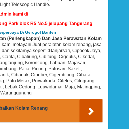
 Light Telescopic Handle.
admin kami di
ong Park blok R5 No.5 jelupang Tangerang
erpercaya Di Gerogol Banten
latan (Perlengkapan) Dan Jasa Perawatan Kolam
ni, kami melayani Jual peralatan kolam renang, jasa
n
dan sekitarnya seperti :Banjarsari, Cipocok Jaya,
arita, Cibaliung, Cibitung, Cigeulis, Cikedal,
rangtanjung, Koroncong, Labuan, Majasari,
bang, Patia, Picung, Pulosari, Saketi,
BEST SELLER
nik, Cibadak, Cibeber, Cigemblong, Cihara,
ng, Pulo Merak, Purwakarta, Cileles, Cilograng,
ar, Lebak Gedong, Leuwidamar, Maja, Malingping,
, Warunggunung
erbaikan Kolam Renang
 1.5 HP
Hayward SP0714T VariFlo Top-Mount
 Pump
Control Value, Black