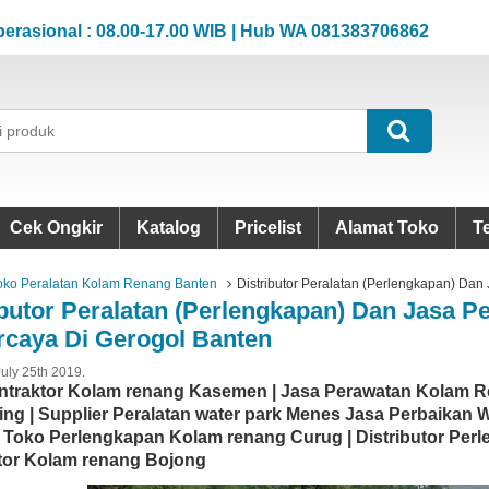
onal : 08.00-17.00 WIB | Hub WA 081383706862
Jam 
onal : 08.00-17.00 WIB | Hub WA 081383706862
Jam 
Cek Ongkir
Katalog
Pricelist
Alamat Toko
T
oko Peralatan Kolam Renang Banten
Distributor Peralatan (Perlengkapan) Da
ibutor Peralatan (Perlengkapan) Dan Jasa 
rcaya Di Gerogol Banten
July 25th 2019.
ntraktor Kolam renang Kasemen | Jasa Perawatan Kolam Re
ing | Supplier Peralatan water park Menes Jasa Perbaikan 
t Toko Perlengkapan Kolam renang Curug | Distributor Perl
tor Kolam renang Bojong