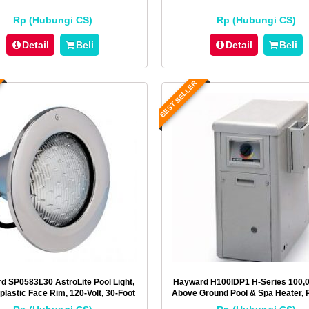
Rp (Hubungi CS)
Rp (Hubungi CS)
Detail
Beli
Detail
Beli
BEST SELLER
d SP0583L30 AstroLite Pool Light,
Hayward H100IDP1 H-Series 100,
lastic Face Rim, 120-Volt, 30-Foot
Above Ground Pool & Spa Heater, 
Cord
Low Nox