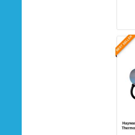
BEST SELLER
Haywar
Thermop