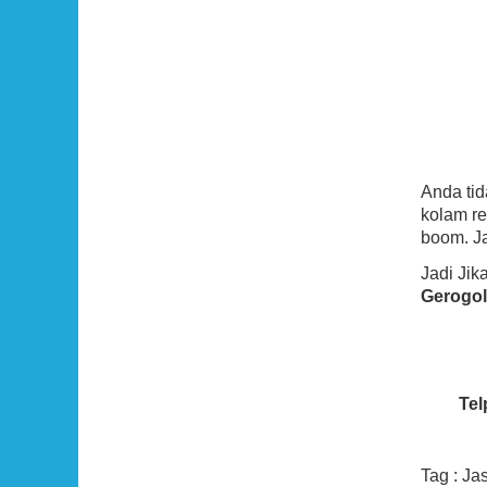
Anda ti
kolam re
boom. Ja
Jadi Ji
Gerogol
Tel
Tag : Ja