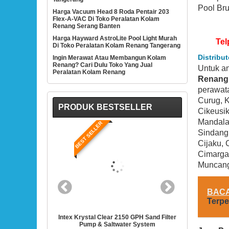
Pool Bru
Harga Vacuum Head 8 Roda Pentair 203
Flex-A-VAC Di Toko Peralatan Kolam
Renang Serang Banten
Harga Hayward AstroLite Pool Light Murah
Tel
Di Toko Peralatan Kolam Renang Tangerang
Distribu
Ingin Merawat Atau Membangun Kolam
Renang? Cari Dulu Toko Yang Jual
Untuk a
Peralatan Kolam Renang
Renang 
perawata
Curug, K
PRODUK BESTSELLER
Cikeusik
Mandalaw
R
BEST SELLER
Sindang
Cijaku, 
Cimarga,
Muncang
BAC
Terpe
Clear 2150 GPH Sand Filter
Intex 28635EG Krystal Clear Cartridge Filter
Ha
 Saltwater System
Pump For Above Ground Pools
1