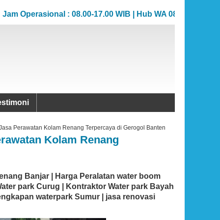
Operasional : 08.00-17.00 WIB | Hub WA 081383706862
Operasional : 08.00-17.00 WIB | Hub WA 081383706862
estimoni
n Jasa Perawatan Kolam Renang Terpercaya di Gerogol Banten
Perawatan Kolam Renang
nang Banjar | Harga Peralatan water boom
Water park Curug | Kontraktor Water park Bayah
engkapan waterpark Sumur | jasa renovasi