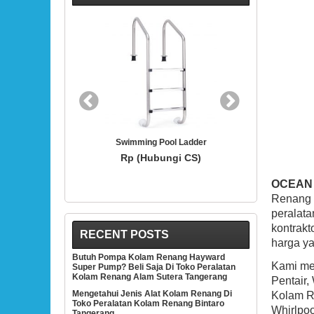
BEST SELLER
ming Pool Ladder
Hayward SP1419D White 3/4-Inch Opening
H
Hydrostream Directional Flow Inlet Fitting
T
(Hubungi CS)
With 1-1/2-Inch MIP Thread
Rp (Hubungi CS)
OCEAN
Renang 
peralata
kontrak
RECENT POSTS
harga ya
Butuh Pompa Kolam Renang Hayward
Kami men
Super Pump? Beli Saja Di Toko Peralatan
Kolam Renang Alam Sutera Tangerang
Pentair,
Mengetahui Jenis Alat Kolam Renang Di
Kolam Re
Toko Peralatan Kolam Renang Bintaro
Whirlpoo
Tangerang