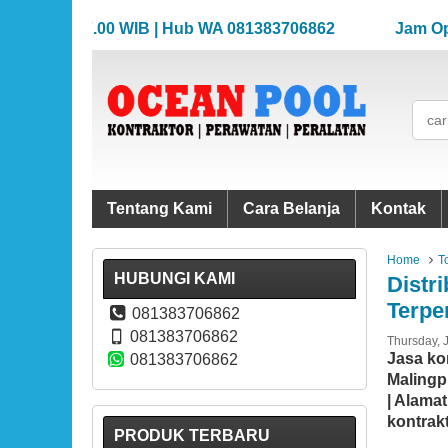
8.00-17.00 WIB | Hub WA 081383706862
Jam Operasi
8.00-17.00 WIB | Hub WA 081383706862
Jam Operasi
Tentang Kami
Cara Belanja
Kontak
Home
T
HUBUNGI KAMI
Distr
Terpe
081383706862
081383706862
Thursday, 
Jasa ko
081383706862
Malingp
| Alama
kontrak
PRODUK TERBARU