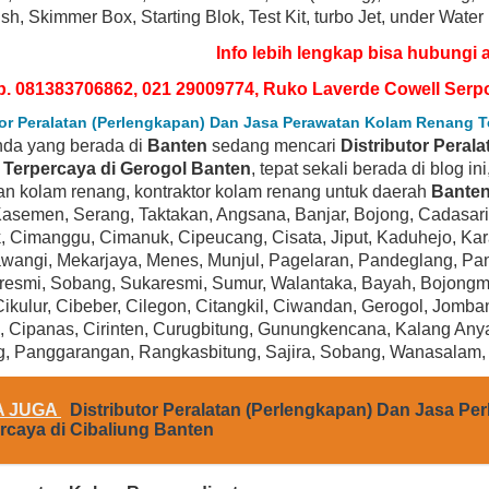
sh, Skimmer Box, Starting Blok, Test Kit, turbo Jet, under Water
Info lebih lengkap bisa hubungi 
p. 081383706862, 021 29009774, Ruko Laverde Cowell Serp
tor Peralatan (Perlengkapan) Dan Jasa Perawatan Kolam Renang T
nda yang berada di
Banten
sedang mencari
Distributor Pera
Terpercaya di Gerogol Banten
, tepat sekali berada di blog i
n kolam renang, kontraktor kolam renang untuk daerah
Bante
asemen, Serang, Taktakan, Angsana, Banjar, Bojong, Cadasari, C
, Cimanggu, Cimanuk, Cipeucang, Cisata, Jiput, Kaduhejo, Ka
angi, Mekarjaya, Menes, Munjul, Pagelaran, Pandeglang, Panim
BEST SELLER
BEST SELLER
resmi, Sobang, Sukaresmi, Sumur, Walantaka, Bayah, Bojongma
Cikulur, Cibeber, Cilegon, Citangkil, Ciwandan, Gerogol, Jomba
 Cipanas, Cirinten, Curugbitung, Gunungkencana, Kalang Any
, Panggarangan, Rangkasbitung, Sajira, Sobang, Wanasalam
A JUGA
Distributor Peralatan (Perlengkapan) Dan Jasa P
rcaya di Cibaliung Banten
yward SP1580X15 Power-Flo LX Series 1-
Hayward SP1593 PowerFlo Matrix
/2-Horsepower Above-Ground Pool Pump
Above-Ground Swimming Pool