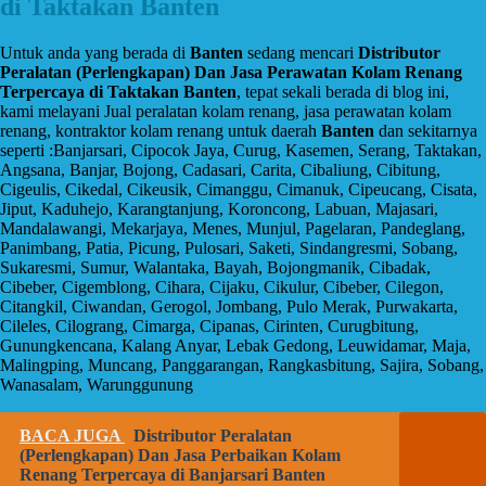
di Taktakan Banten
Untuk anda yang berada di
Banten
sedang mencari
Distributor
Peralatan (Perlengkapan) Dan Jasa Perawatan Kolam Renang
Terpercaya di Taktakan Banten
, tepat sekali berada di blog ini,
kami melayani Jual peralatan kolam renang, jasa perawatan kolam
renang, kontraktor kolam renang untuk daerah
Banten
dan sekitarnya
seperti :Banjarsari, Cipocok Jaya, Curug, Kasemen, Serang, Taktakan,
Angsana, Banjar, Bojong, Cadasari, Carita, Cibaliung, Cibitung,
Cigeulis, Cikedal, Cikeusik, Cimanggu, Cimanuk, Cipeucang, Cisata,
Jiput, Kaduhejo, Karangtanjung, Koroncong, Labuan, Majasari,
Mandalawangi, Mekarjaya, Menes, Munjul, Pagelaran, Pandeglang,
Panimbang, Patia, Picung, Pulosari, Saketi, Sindangresmi, Sobang,
Sukaresmi, Sumur, Walantaka, Bayah, Bojongmanik, Cibadak,
Cibeber, Cigemblong, Cihara, Cijaku, Cikulur, Cibeber, Cilegon,
Citangkil, Ciwandan, Gerogol, Jombang, Pulo Merak, Purwakarta,
Cileles, Cilograng, Cimarga, Cipanas, Cirinten, Curugbitung,
Gunungkencana, Kalang Anyar, Lebak Gedong, Leuwidamar, Maja,
Malingping, Muncang, Panggarangan, Rangkasbitung, Sajira, Sobang,
Wanasalam, Warunggunung
BACA JUGA
Distributor Peralatan
(Perlengkapan) Dan Jasa Perbaikan Kolam
Renang Terpercaya di Banjarsari Banten