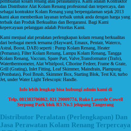
pembuatan kolam renang atau peralatannya. Kami adalah Kontraktor
dan Distributor Alat Kolam Renang profesional dan terpercaya, dan
sebagai kontraktor Kolam Renang yang berpengalaman sejak 2013
kami akan memberikan layanan terbaik untuk anda dengan harga yang
terbaik dan Produk Berkualitas dan Bergaransi. Bagi Kami
kepercayaan pelanggan adalah Prioritas Kami.
Kami menjual alat peralatan perlengkapan kolam renang berkualitas
dari berbagai merek ternama (Hayward, Emaux, Pentair, Waterco,
Astral, Boost, DAB) seperti : Pump Kolam Renang, Heater
(Pemanas), Filter Kolam Renang, Lampu Kolam Renang, Tangga
Kolam Renang, Vaccum, Spare Part, Valve,Transformator (Trafo),
Waterthermometer, Alat Whirlpool, Clhorine Fedeer, Frame & Grate,
Grill (Grating), Inlet Fitting, Leaf Skimmer, Maindrain, Plampung
(Pembatas), Pool Brush, Skimmer Box, Starting Blok, Test Kit, turbo
Jet, under Water Light Telescopic Handle.
Info lebih lengkap bisa hubungi admin kami di
Telp. 081383706862, 021 29009774, Ruko Laverde Cowell
Serpong Park blok R5 No.5 jelupang Tangerang
Distributor Peralatan (Perlengkapan) Dan
Jasa Perawatan Kolam Renang Terpercaya