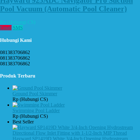
Hayward 925ADC Navigator Pro Suction
Pool Vacuum (Automatic Pool Cleaner)
Rp (Hubungi CS)
Email
SMS
Hubungi Kami
081383706862
081383706862
081383706862
Produk Terbaru
Ground Pool Skimmer
Rp (Hubungi CS)
Swimming Pool Ladder
Rp (Hubungi CS)
Best Seller
Hayward SP1419D White 3/4-Inch Opening Hydrostream