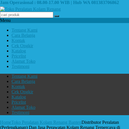
Jam Operasional : 08.00-17.00 WIB | Hub WA 081383706862
Menu
Tentang Kami
Cara Belanja
Kontak
Cek Ongkir
Katalog
Pricelist
Alamat Toko
Testimoni
Tentang Kami
Cara Belanja
Kontak
Cek Ongkir
Katalog
Pricelist
Alamat Toko
Testimoni
Home
Toko Peralatan Kolam Renang Banten
Distributor Peralatan
(Perlengkapan) Dan Jasa Perawatan Kolam Renang Terpercaya di