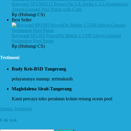
Hayward SP1580X15 Power-Flo LX Series 1-1/2-Horsepower
Above-Ground Pool Pump with Cord
Rp (Hubungi CS)
Best Seller
Hayward SP1593 PowerFlo Matrix 1.5 HP Above-Ground
Swimming Pool Pump
Rp (Hubungi CS)
Testimoni
Rudy Kris-BSD Tangerang
pelayananya mantap. terimakasih
Maghdalena Sirait-Tangerang
Kami percaya toko peralatan kolam renang ocean pool
Semua Testimoni
Cek resi