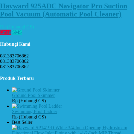
Hayward 925ADC Navigator Pro Suction
Pool Vacuum (Automatic Pool Cleaner)
Rp (Hubungi CS)
Email
SMS
Hubungi Kami
081383706862
081383706862
081383706862
Produk Terbaru
Ground Pool Skimmer
Rp (Hubungi CS)
Swimming Pool Ladder
Rp (Hubungi CS)
Best Seller