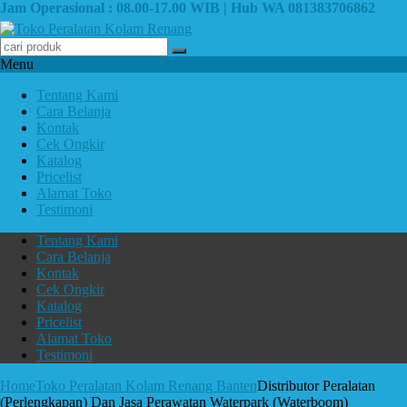
Jam Operasional : 08.00-17.00 WIB | Hub WA 081383706862
Menu
Tentang Kami
Cara Belanja
Kontak
Cek Ongkir
Katalog
Pricelist
Alamat Toko
Testimoni
Tentang Kami
Cara Belanja
Kontak
Cek Ongkir
Katalog
Pricelist
Alamat Toko
Testimoni
Home
Toko Peralatan Kolam Renang Banten
Distributor Peralatan
(Perlengkapan) Dan Jasa Perawatan Waterpark (Waterboom)