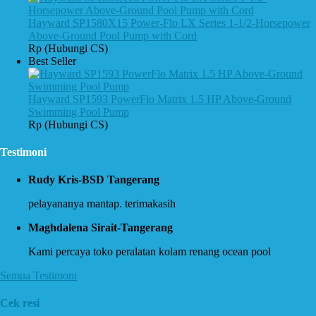
Hayward SP1580X15 Power-Flo LX Series 1-1/2-Horsepower
Above-Ground Pool Pump with Cord
Rp (Hubungi CS)
Best Seller
Hayward SP1593 PowerFlo Matrix 1.5 HP Above-Ground
Swimming Pool Pump
Rp (Hubungi CS)
Testimoni
Rudy Kris-BSD Tangerang
pelayananya mantap. terimakasih
Maghdalena Sirait-Tangerang
Kami percaya toko peralatan kolam renang ocean pool
Semua Testimoni
Cek resi