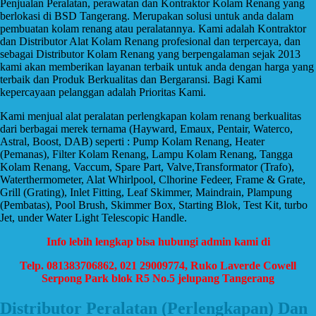
Penjualan Peralatan, perawatan dan Kontraktor Kolam Renang yang
berlokasi di BSD Tangerang. Merupakan solusi untuk anda dalam
pembuatan kolam renang atau peralatannya. Kami adalah Kontraktor
dan Distributor Alat Kolam Renang profesional dan terpercaya, dan
sebagai Distributor Kolam Renang yang berpengalaman sejak 2013
kami akan memberikan layanan terbaik untuk anda dengan harga yang
terbaik dan Produk Berkualitas dan Bergaransi. Bagi Kami
kepercayaan pelanggan adalah Prioritas Kami.
Kami menjual alat peralatan perlengkapan kolam renang berkualitas
dari berbagai merek ternama (Hayward, Emaux, Pentair, Waterco,
Astral, Boost, DAB) seperti : Pump Kolam Renang, Heater
(Pemanas), Filter Kolam Renang, Lampu Kolam Renang, Tangga
Kolam Renang, Vaccum, Spare Part, Valve,Transformator (Trafo),
Waterthermometer, Alat Whirlpool, Clhorine Fedeer, Frame & Grate,
Grill (Grating), Inlet Fitting, Leaf Skimmer, Maindrain, Plampung
(Pembatas), Pool Brush, Skimmer Box, Starting Blok, Test Kit, turbo
Jet, under Water Light Telescopic Handle.
Info lebih lengkap bisa hubungi admin kami di
Telp. 081383706862, 021 29009774, Ruko Laverde Cowell
Serpong Park blok R5 No.5 jelupang Tangerang
Distributor Peralatan (Perlengkapan) Dan