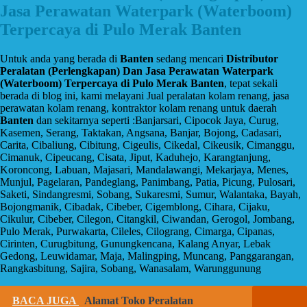
Jasa Perawatan Waterpark (Waterboom)
Terpercaya di Pulo Merak Banten
Untuk anda yang berada di
Banten
sedang mencari
Distributor
Peralatan (Perlengkapan) Dan Jasa Perawatan Waterpark
(Waterboom) Terpercaya di Pulo Merak Banten
, tepat sekali
berada di blog ini, kami melayani Jual peralatan kolam renang, jasa
perawatan kolam renang, kontraktor kolam renang untuk daerah
Banten
dan sekitarnya seperti :Banjarsari, Cipocok Jaya, Curug,
Kasemen, Serang, Taktakan, Angsana, Banjar, Bojong, Cadasari,
Carita, Cibaliung, Cibitung, Cigeulis, Cikedal, Cikeusik, Cimanggu,
Cimanuk, Cipeucang, Cisata, Jiput, Kaduhejo, Karangtanjung,
Koroncong, Labuan, Majasari, Mandalawangi, Mekarjaya, Menes,
Munjul, Pagelaran, Pandeglang, Panimbang, Patia, Picung, Pulosari,
Saketi, Sindangresmi, Sobang, Sukaresmi, Sumur, Walantaka, Bayah,
Bojongmanik, Cibadak, Cibeber, Cigemblong, Cihara, Cijaku,
Cikulur, Cibeber, Cilegon, Citangkil, Ciwandan, Gerogol, Jombang,
Pulo Merak, Purwakarta, Cileles, Cilograng, Cimarga, Cipanas,
Cirinten, Curugbitung, Gunungkencana, Kalang Anyar, Lebak
Gedong, Leuwidamar, Maja, Malingping, Muncang, Panggarangan,
Rangkasbitung, Sajira, Sobang, Wanasalam, Warunggunung
BACA JUGA
Alamat Toko Peralatan