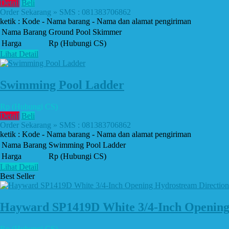
Detail
Beli
Order Sekarang » SMS : 081383706862
ketik : Kode - Nama barang - Nama dan alamat pengiriman
Nama Barang
Ground Pool Skimmer
Harga
Rp (Hubungi CS)
Lihat Detail
Swimming Pool Ladder
Rp (Hubungi CS)
Detail
Beli
Order Sekarang » SMS : 081383706862
ketik : Kode - Nama barang - Nama dan alamat pengiriman
Nama Barang
Swimming Pool Ladder
Harga
Rp (Hubungi CS)
Lihat Detail
Best Seller
Hayward SP1419D White 3/4-Inch Opening H
Rp (Hubungi CS)