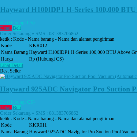
Hayward H100IDP1 H-Series 100,000 BTU 
Rp (Hubungi CS)
Detail
Beli
Order Sekarang » SMS : 081383706862
ketik : Kode - Nama barang - Nama dan alamat pengiriman
Kode
KKR012
Nama Barang
Hayward H100IDP1 H-Series 100,000 BTU Above Gro
Harga
Rp (Hubungi CS)
Lihat Detail
Best Seller
Hayward 925ADC Navigator Pro Suction Po
Rp (Hubungi CS)
Detail
Beli
Order Sekarang » SMS : 081383706862
ketik : Kode - Nama barang - Nama dan alamat pengiriman
Kode
KKR011
Nama Barang
Hayward 925ADC Navigator Pro Suction Pool Vacuum 