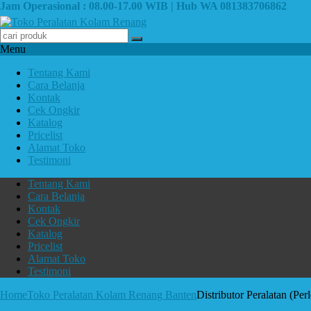
Jam Operasional : 08.00-17.00 WIB | Hub WA 081383706862
Menu
Tentang Kami
Cara Belanja
Kontak
Cek Ongkir
Katalog
Pricelist
Alamat Toko
Testimoni
Tentang Kami
Cara Belanja
Kontak
Cek Ongkir
Katalog
Pricelist
Alamat Toko
Testimoni
Home
Toko Peralatan Kolam Renang Banten
Distributor Peralatan (P