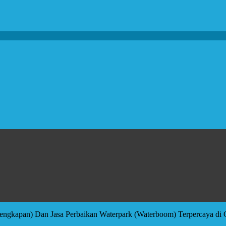
erlengkapan) Dan Jasa Perbaikan Waterpark (Waterboom) Terpercaya di 