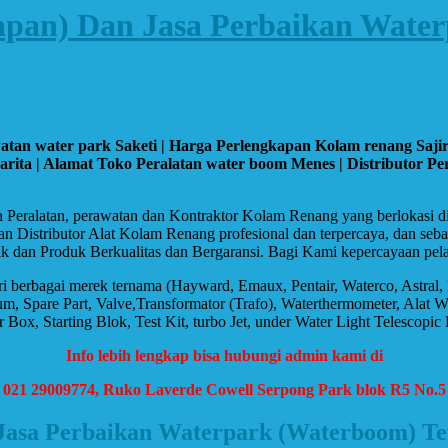
kapan) Dan Jasa Perbaikan Wate
watan water park Saketi | Harga Perlengkapan Kolam renang Saj
ta | Alamat Toko Peralatan water boom Menes | Distributor Per
n Peralatan, perawatan dan Kontraktor Kolam Renang yang berlokasi 
an Distributor Alat Kolam Renang profesional dan terpercaya, dan s
k dan Produk Berkualitas dan Bergaransi. Bagi Kami kepercayaan pela
ari berbagai merek ternama (Hayward, Emaux, Pentair, Waterco, Astral
e Part, Valve,Transformator (Trafo), Waterthermometer, Alat Whirlpo
ox, Starting Blok, Test Kit, turbo Jet, under Water Light Telescopic
Info lebih lengkap bisa hubungi admin kami di
, 021 29009774, Ruko Laverde Cowell Serpong Park blok R5 No.5
 Jasa Perbaikan Waterpark (Waterboom) Te