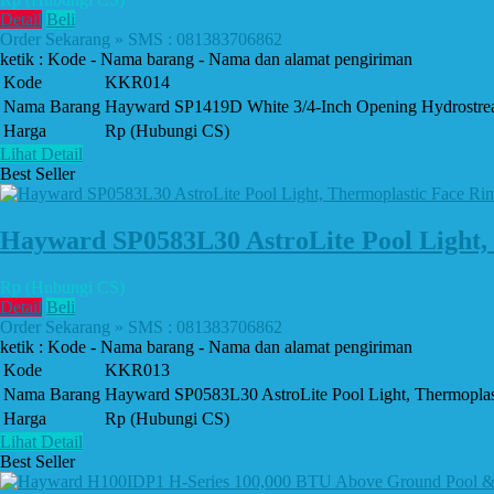
Detail
Beli
Order Sekarang » SMS : 081383706862
ketik : Kode - Nama barang - Nama dan alamat pengiriman
Kode
KKR014
Nama Barang
Hayward SP1419D White 3/4-Inch Opening Hydrostream 
Harga
Rp (Hubungi CS)
Lihat Detail
Best Seller
Hayward SP0583L30 AstroLite Pool Light, 
Rp (Hubungi CS)
Detail
Beli
Order Sekarang » SMS : 081383706862
ketik : Kode - Nama barang - Nama dan alamat pengiriman
Kode
KKR013
Nama Barang
Hayward SP0583L30 AstroLite Pool Light, Thermoplast
Harga
Rp (Hubungi CS)
Lihat Detail
Best Seller