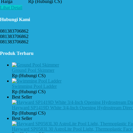
Harga
Rp (Hubungi CS)
Lihat Detail
Hubungi Kami
081383706862
081383706862
081383706862
Produk Terbaru
Ground Pool Skimmer
Rp (Hubungi CS)
Swimming Pool Ladder
Rp (Hubungi CS)
Best Seller
Hayward SP1419D White 3/4-Inch Opening Hydrostream Directio
Rp (Hubungi CS)
Best Seller
Hayward SP0583L30 AstroLite Pool Light, Thermoplastic Face 