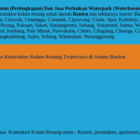
latan (Perlengkapan) Dan Jasa Perbaikan Waterpark (Waterboom)
kontraktor kolam renang untuk daerah
Banten
dan sekitarnya seperti :B
kedal, Cikeusik, Cimanggu, Cimanuk, Cipeucang, Cisata, Jiput, Kaduhe
 Picung, Pulosari, Saketi, Sindangresmi, Sobang, Sukaresmi, Sumur, 
ogol, Jombang, Pulo Merak, Purwakarta, Cileles, Cilograng, Cimarga, 
ngkasbitung, Sajira, Sobang, Wanasalam, Warunggunung
asa Kontraktor Kolam Renang Terpercaya di Sumur Banten
Jasa Kontraktor Kolam Renang untuk : Rumah, perumahan, apartemen, 