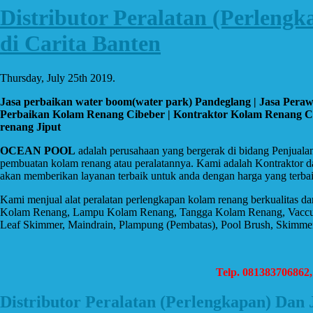
Distributor Peralatan (Perleng
di Carita Banten
Thursday, July 25th 2019.
Jasa perbaikan water boom(water park) Pandeglang | Jasa Pera
Perbaikan Kolam Renang Cibeber | Kontraktor Kolam Renang Cari
renang Jiput
OCEAN POOL
adalah perusahaan yang bergerak di bidang Penjuala
pembuatan kolam renang atau peralatannya. Kami adalah Kontraktor d
akan memberikan layanan terbaik untuk anda dengan harga yang terbai
Kami menjual alat peralatan perlengkapan kolam renang berkualitas d
Kolam Renang, Lampu Kolam Renang, Tangga Kolam Renang, Vaccum, Spar
Leaf Skimmer, Maindrain, Plampung (Pembatas), Pool Brush, Skimmer B
Telp. 081383706862
Distributor Peralatan (Perlengkapan) Dan