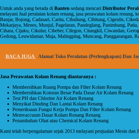
Untuk anda yang berada di
Banten
sedang mencari
Distributor Pera
melayani Jual peralatan kolam renang, jasa perawatan kolam renang, 
Banjar, Bojong, Cadasari, Carita, Cibaliung, Cibitung, Cigeulis, Ci
Mekarjaya, Menes, Munjul, Pagelaran, Pandeglang, Panimbang, Patia,
Cihara, Cijaku, Cikulur, Cibeber, Cilegon, Citangkil, Ciwandan, Ger
Gedong, Leuwidamar, Maja, Malingping, Muncang, Panggarangan, Ra
BACA JUGA
Alamat Toko Peralatan (Perlengkapan) Dan J
Jasa Perawatan Kolam Renang diantaranya :
Membersihkan Ruang Pompa dan Filter Kolam Renang
Membersihkan Kotoran Besar Pada Dasar Air Kolam Renang
Test PH dan Chlorine Air Kolam Renang
Menyikat Dinding Dan Lantai Kolam Renang
Pemeriksaan Fungsi Kerja Pompa Dan Filter Kolam Renang
Memvaccuum Dasar Kolam Renang Renang
Penambahan Obat atau Chemical Kolam Renang
Kami telah berpengalaman sejak 2013 melayani penjualan Mesin dan 