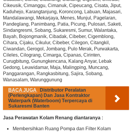
Cikeusik, Cimanggu, Cimanuk, Cipeucang, Cisata, Jiput,
Kaduhejo, Karangtanjung, Koroncong, Labuan, Majasari,
Mandalawangi, Mekarjaya, Menes, Munjul, Pagelaran,
Pandeglang, Panimbang, Patia, Picung, Pulosari, Saketi,
Sindangresmi, Sobang, Sukaresmi, Sumur, Walantaka,
Bayah, Bojongmanik, Cibadak, Cibeber, Cigemblong,
Cihara, Cijaku, Cikulur, Cibeber, Cilegon, Citangkil,
Ciwandan, Gerogol, Jombang, Pulo Merak, Purwakarta,
Cileles, Cilograng, Cimarga, Cipanas, Cirinten,
Curugbitung, Gunungkencana, Kalang Anyar, Lebak
Gedong, Leuwidamar, Maja, Malingping, Muncang,
Panggarangan, Rangkasbitung, Sajira, Sobang,
Wanasalam, Warunggunung
BACA JUGA
Distributor Peralatan
(Perlengkapan) Dan Jasa Kontraktor
Waterpark (Waterboom) Terpercaya di
Sukaresmi Banten
Jasa Perawatan Kolam Renang diantaranya :
Membersihkan Ruang Pompa dan Filter Kolam