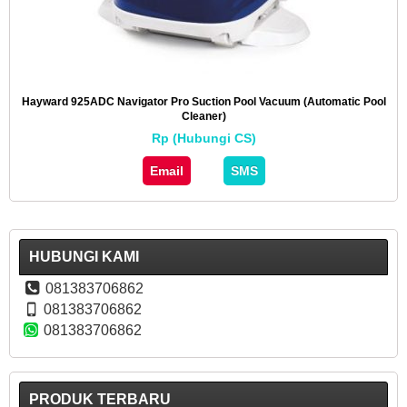
Hayward 925ADC Navigator Pro Suction Pool Vacuum (Automatic Pool
Cleaner)
Rp (Hubungi CS)
Email
SMS
HUBUNGI KAMI
081383706862
081383706862
081383706862
PRODUK TERBARU