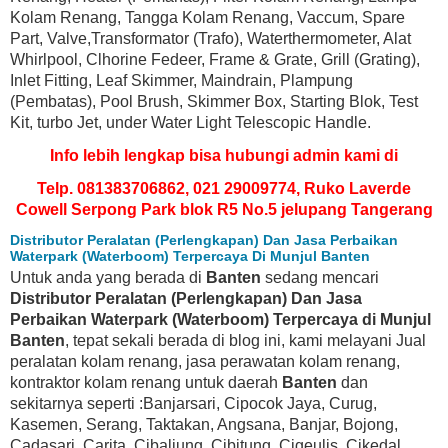
Kolam Renang, Tangga Kolam Renang, Vaccum, Spare
Part, Valve,Transformator (Trafo), Waterthermometer, Alat
Whirlpool, Clhorine Fedeer, Frame & Grate, Grill (Grating),
Inlet Fitting, Leaf Skimmer, Maindrain, Plampung
(Pembatas), Pool Brush, Skimmer Box, Starting Blok, Test
Kit, turbo Jet, under Water Light Telescopic Handle.
Info lebih lengkap bisa hubungi admin kami di
Telp. 081383706862, 021 29009774, Ruko Laverde
Cowell Serpong Park blok R5 No.5 jelupang Tangerang
Distributor Peralatan (Perlengkapan) Dan Jasa Perbaikan
Waterpark (Waterboom) Terpercaya Di Munjul Banten
Untuk anda yang berada di
Banten
sedang mencari
Distributor Peralatan (Perlengkapan) Dan Jasa
Perbaikan Waterpark (Waterboom) Terpercaya di Munjul
Banten
, tepat sekali berada di blog ini, kami melayani Jual
peralatan kolam renang, jasa perawatan kolam renang,
kontraktor kolam renang untuk daerah
Banten
dan
sekitarnya seperti :Banjarsari, Cipocok Jaya, Curug,
Kasemen, Serang, Taktakan, Angsana, Banjar, Bojong,
Cadasari, Carita, Cibaliung, Cibitung, Cigeulis, Cikedal,