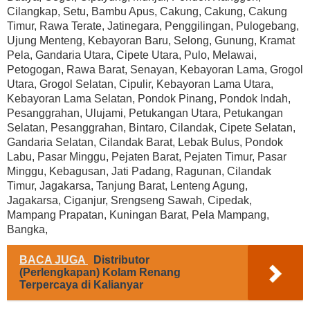
Cilangkap, Setu, Bambu Apus, Cakung, Cakung, Cakung
Timur, Rawa Terate, Jatinegara, Penggilingan, Pulogebang,
Ujung Menteng, Kebayoran Baru, Selong, Gunung, Kramat
Pela, Gandaria Utara, Cipete Utara, Pulo, Melawai,
Petogogan, Rawa Barat, Senayan, Kebayoran Lama, Grogol
Utara, Grogol Selatan, Cipulir, Kebayoran Lama Utara,
Kebayoran Lama Selatan, Pondok Pinang, Pondok Indah,
Pesanggrahan, Ulujami, Petukangan Utara, Petukangan
Selatan, Pesanggrahan, Bintaro, Cilandak, Cipete Selatan,
Gandaria Selatan, Cilandak Barat, Lebak Bulus, Pondok
Labu, Pasar Minggu, Pejaten Barat, Pejaten Timur, Pasar
Minggu, Kebagusan, Jati Padang, Ragunan, Cilandak
Timur, Jagakarsa, Tanjung Barat, Lenteng Agung,
Jagakarsa, Ciganjur, Srengseng Sawah, Cipedak,
Mampang Prapatan, Kuningan Barat, Pela Mampang,
Bangka,
BACA JUGA
Distributor
(Perlengkapan) Kolam Renang
Terpercaya di Kalianyar