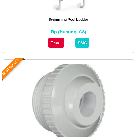
Swimming Pool Ladder
Rp (Hubungi CS)
Email
SMS
BEST SELLER