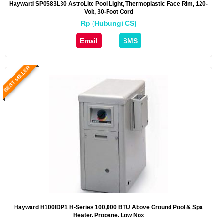
Hayward SP0583L30 AstroLite Pool Light, Thermoplastic Face Rim, 120-
Volt, 30-Foot Cord
Rp (Hubungi CS)
Email
SMS
BEST SELLER
Hayward H100IDP1 H-Series 100,000 BTU Above Ground Pool & Spa
Heater, Propane, Low Nox