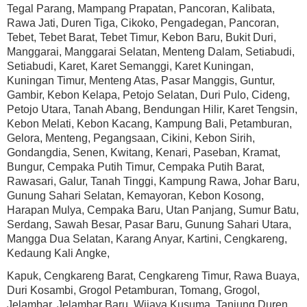
Tegal Parang, Mampang Prapatan, Pancoran, Kalibata,
Rawa Jati, Duren Tiga, Cikoko, Pengadegan, Pancoran,
Tebet, Tebet Barat, Tebet Timur, Kebon Baru, Bukit Duri,
Manggarai, Manggarai Selatan, Menteng Dalam, Setiabudi,
Setiabudi, Karet, Karet Semanggi, Karet Kuningan,
Kuningan Timur, Menteng Atas, Pasar Manggis, Guntur,
Gambir, Kebon Kelapa, Petojo Selatan, Duri Pulo, Cideng,
Petojo Utara, Tanah Abang, Bendungan Hilir, Karet Tengsin,
Kebon Melati, Kebon Kacang, Kampung Bali, Petamburan,
Gelora, Menteng, Pegangsaan, Cikini, Kebon Sirih,
Gondangdia, Senen, Kwitang, Kenari, Paseban, Kramat,
Bungur, Cempaka Putih Timur, Cempaka Putih Barat,
Rawasari, Galur, Tanah Tinggi, Kampung Rawa, Johar Baru,
Gunung Sahari Selatan, Kemayoran, Kebon Kosong,
Harapan Mulya, Cempaka Baru, Utan Panjang, Sumur Batu,
Serdang, Sawah Besar, Pasar Baru, Gunung Sahari Utara,
Mangga Dua Selatan, Karang Anyar, Kartini, Cengkareng,
Kedaung Kali Angke,
Kapuk, Cengkareng Barat, Cengkareng Timur, Rawa Buaya,
Duri Kosambi, Grogol Petamburan, Tomang, Grogol,
Jelambar, Jelambar Baru, Wijaya Kusuma, Tanjung Duren