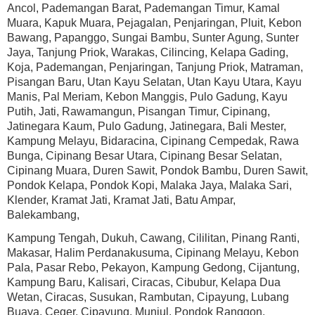
Ancol, Pademangan Barat, Pademangan Timur, Kamal
Muara, Kapuk Muara, Pejagalan, Penjaringan, Pluit, Kebon
Bawang, Papanggo, Sungai Bambu, Sunter Agung, Sunter
Jaya, Tanjung Priok, Warakas, Cilincing, Kelapa Gading,
Koja, Pademangan, Penjaringan, Tanjung Priok, Matraman,
Pisangan Baru, Utan Kayu Selatan, Utan Kayu Utara, Kayu
Manis, Pal Meriam, Kebon Manggis, Pulo Gadung, Kayu
Putih, Jati, Rawamangun, Pisangan Timur, Cipinang,
Jatinegara Kaum, Pulo Gadung, Jatinegara, Bali Mester,
Kampung Melayu, Bidaracina, Cipinang Cempedak, Rawa
Bunga, Cipinang Besar Utara, Cipinang Besar Selatan,
Cipinang Muara, Duren Sawit, Pondok Bambu, Duren Sawit,
Pondok Kelapa, Pondok Kopi, Malaka Jaya, Malaka Sari,
Klender, Kramat Jati, Kramat Jati, Batu Ampar,
Balekambang,
Kampung Tengah, Dukuh, Cawang, Cililitan, Pinang Ranti,
Makasar, Halim Perdanakusuma, Cipinang Melayu, Kebon
Pala, Pasar Rebo, Pekayon, Kampung Gedong, Cijantung,
Kampung Baru, Kalisari, Ciracas, Cibubur, Kelapa Dua
Wetan, Ciracas, Susukan, Rambutan, Cipayung, Lubang
Buaya, Ceger, Cipayung, Munjul, Pondok Ranggon,