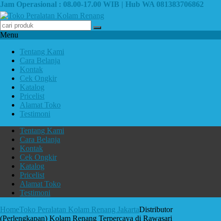
Jam Operasional : 08.00-17.00 WIB | Hub WA 081383706862
Menu
Tentang Kami
Cara Belanja
Kontak
Cek Ongkir
Katalog
Pricelist
Alamat Toko
Testimoni
Tentang Kami
Cara Belanja
Kontak
Cek Ongkir
Katalog
Pricelist
Alamat Toko
Testimoni
Home
Toko Peralatan Kolam Renang Jakarta
Distributor
(Perlengkapan) Kolam Renang Terpercaya di Rawasari