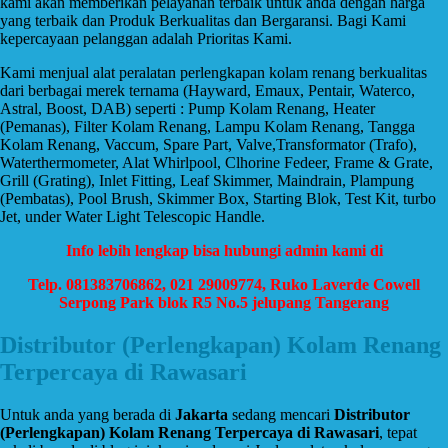
kami akan memberikan pelayanan terbaik untuk anda dengan harga
yang terbaik dan Produk Berkualitas dan Bergaransi. Bagi Kami
kepercayaan pelanggan adalah Prioritas Kami.
Kami menjual alat peralatan perlengkapan kolam renang berkualitas
dari berbagai merek ternama (Hayward, Emaux, Pentair, Waterco,
Astral, Boost, DAB) seperti : Pump Kolam Renang, Heater
(Pemanas), Filter Kolam Renang, Lampu Kolam Renang, Tangga
Kolam Renang, Vaccum, Spare Part, Valve,Transformator (Trafo),
Waterthermometer, Alat Whirlpool, Clhorine Fedeer, Frame & Grate,
Grill (Grating), Inlet Fitting, Leaf Skimmer, Maindrain, Plampung
(Pembatas), Pool Brush, Skimmer Box, Starting Blok, Test Kit, turbo
Jet, under Water Light Telescopic Handle.
Info lebih lengkap bisa hubungi admin kami di
Telp. 081383706862, 021 29009774, Ruko Laverde Cowell
Serpong Park blok R5 No.5 jelupang Tangerang
Distributor (Perlengkapan) Kolam Renang
Terpercaya di Rawasari
Untuk anda yang berada di
Jakarta
sedang mencari
Distributor
(Perlengkapan) Kolam Renang Terpercaya di Rawasari
, tepat