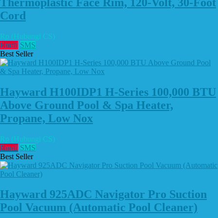
Thermoplastic Face Rim, 120-Volt, 30-Foot
Cord
Rp (Hubungi CS)
Email
SMS
Best Seller
Hayward H100IDP1 H-Series 100,000 BTU
Above Ground Pool & Spa Heater,
Propane, Low Nox
Rp (Hubungi CS)
Email
SMS
Best Seller
Hayward 925ADC Navigator Pro Suction
Pool Vacuum (Automatic Pool Cleaner)