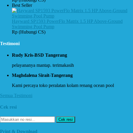
Best Seller
Hayward SP1593 PowerFlo Matrix 1.5 HP Above-Ground
Swimming Pool Pump
Rp (Hubungi CS)
Testimoni
Rudy Kris-BSD Tangerang
pelayananya mantap. terimakasih
Maghdalena Sirait-Tangerang
Kami percaya toko peralatan kolam renang ocean pool
Semua Testimoni
Cek resi
Cek resi
Print & Download