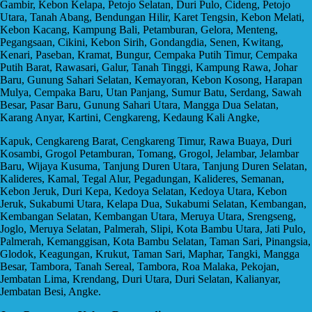
Gambir, Kebon Kelapa, Petojo Selatan, Duri Pulo, Cideng, Petojo
Utara, Tanah Abang, Bendungan Hilir, Karet Tengsin, Kebon Melati,
Kebon Kacang, Kampung Bali, Petamburan, Gelora, Menteng,
Pegangsaan, Cikini, Kebon Sirih, Gondangdia, Senen, Kwitang,
Kenari, Paseban, Kramat, Bungur, Cempaka Putih Timur, Cempaka
Putih Barat, Rawasari, Galur, Tanah Tinggi, Kampung Rawa, Johar
Baru, Gunung Sahari Selatan, Kemayoran, Kebon Kosong, Harapan
Mulya, Cempaka Baru, Utan Panjang, Sumur Batu, Serdang, Sawah
Besar, Pasar Baru, Gunung Sahari Utara, Mangga Dua Selatan,
Karang Anyar, Kartini, Cengkareng, Kedaung Kali Angke,
Kapuk, Cengkareng Barat, Cengkareng Timur, Rawa Buaya, Duri
Kosambi, Grogol Petamburan, Tomang, Grogol, Jelambar, Jelambar
Baru, Wijaya Kusuma, Tanjung Duren Utara, Tanjung Duren Selatan,
Kalideres, Kamal, Tegal Alur, Pegadungan, Kalideres, Semanan,
Kebon Jeruk, Duri Kepa, Kedoya Selatan, Kedoya Utara, Kebon
Jeruk, Sukabumi Utara, Kelapa Dua, Sukabumi Selatan, Kembangan,
Kembangan Selatan, Kembangan Utara, Meruya Utara, Srengseng,
Joglo, Meruya Selatan, Palmerah, Slipi, Kota Bambu Utara, Jati Pulo,
Palmerah, Kemanggisan, Kota Bambu Selatan, Taman Sari, Pinangsia,
Glodok, Keagungan, Krukut, Taman Sari, Maphar, Tangki, Mangga
Besar, Tambora, Tanah Sereal, Tambora, Roa Malaka, Pekojan,
Jembatan Lima, Krendang, Duri Utara, Duri Selatan, Kalianyar,
Jembatan Besi, Angke.