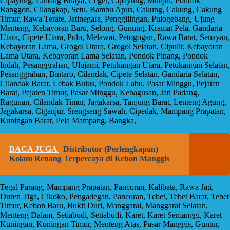
Cipayung, Lubang Buaya, Ceger, Cipayung, Munjul, Pondok
Ranggon, Cilangkap, Setu, Bambu Apus, Cakung, Cakung, Cakung
Timur, Rawa Terate, Jatinegara, Penggilingan, Pulogebang, Ujung
Menteng, Kebayoran Baru, Selong, Gunung, Kramat Pela, Gandaria
Utara, Cipete Utara, Pulo, Melawai, Petogogan, Rawa Barat, Senayan,
Kebayoran Lama, Grogol Utara, Grogol Selatan, Cipulir, Kebayoran
Lama Utara, Kebayoran Lama Selatan, Pondok Pinang, Pondok
Indah, Pesanggrahan, Ulujami, Petukangan Utara, Petukangan Selatan,
Pesanggrahan, Bintaro, Cilandak, Cipete Selatan, Gandaria Selatan,
Cilandak Barat, Lebak Bulus, Pondok Labu, Pasar Minggu, Pejaten
Barat, Pejaten Timur, Pasar Minggu, Kebagusan, Jati Padang,
Ragunan, Cilandak Timur, Jagakarsa, Tanjung Barat, Lenteng Agung,
Jagakarsa, Ciganjur, Srengseng Sawah, Cipedak, Mampang Prapatan,
Kuningan Barat, Pela Mampang, Bangka,
BACA JUGA
Distributor (Perlengkapan)
Kolam Renang Terpercaya di Kebon Manggis
Tegal Parang, Mampang Prapatan, Pancoran, Kalibata, Rawa Jati,
Duren Tiga, Cikoko, Pengadegan, Pancoran, Tebet, Tebet Barat, Tebet
Timur, Kebon Baru, Bukit Duri, Manggarai, Manggarai Selatan,
Menteng Dalam, Setiabudi, Setiabudi, Karet, Karet Semanggi, Karet
Kuningan, Kuningan Timur, Menteng Atas, Pasar Manggis, Guntur,