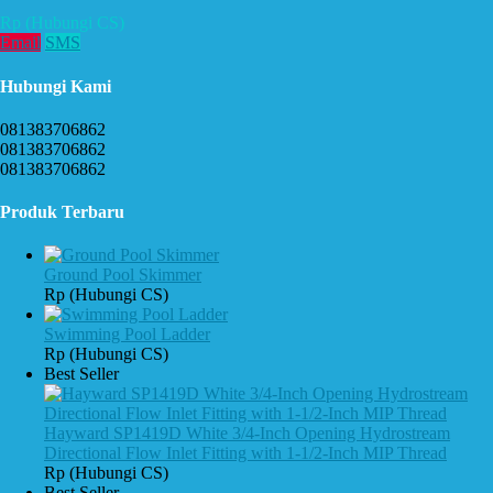
Rp (Hubungi CS)
Email
SMS
Hubungi Kami
081383706862
081383706862
081383706862
Produk Terbaru
Ground Pool Skimmer
Rp (Hubungi CS)
Swimming Pool Ladder
Rp (Hubungi CS)
Best Seller
Hayward SP1419D White 3/4-Inch Opening Hydrostream
Directional Flow Inlet Fitting with 1-1/2-Inch MIP Thread
Rp (Hubungi CS)
Best Seller