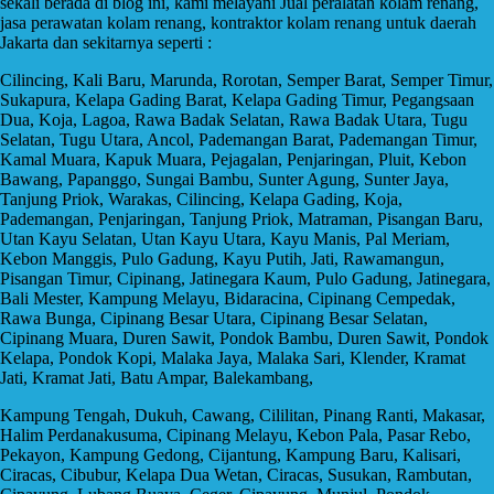
sekali berada di blog ini, kami melayani Jual peralatan kolam renang,
jasa perawatan kolam renang, kontraktor kolam renang untuk daerah
Jakarta dan sekitarnya seperti :
Cilincing, Kali Baru, Marunda, Rorotan, Semper Barat, Semper Timur,
Sukapura, Kelapa Gading Barat, Kelapa Gading Timur, Pegangsaan
Dua, Koja, Lagoa, Rawa Badak Selatan, Rawa Badak Utara, Tugu
Selatan, Tugu Utara, Ancol, Pademangan Barat, Pademangan Timur,
Kamal Muara, Kapuk Muara, Pejagalan, Penjaringan, Pluit, Kebon
Bawang, Papanggo, Sungai Bambu, Sunter Agung, Sunter Jaya,
Tanjung Priok, Warakas, Cilincing, Kelapa Gading, Koja,
Pademangan, Penjaringan, Tanjung Priok, Matraman, Pisangan Baru,
Utan Kayu Selatan, Utan Kayu Utara, Kayu Manis, Pal Meriam,
Kebon Manggis, Pulo Gadung, Kayu Putih, Jati, Rawamangun,
Pisangan Timur, Cipinang, Jatinegara Kaum, Pulo Gadung, Jatinegara,
Bali Mester, Kampung Melayu, Bidaracina, Cipinang Cempedak,
Rawa Bunga, Cipinang Besar Utara, Cipinang Besar Selatan,
Cipinang Muara, Duren Sawit, Pondok Bambu, Duren Sawit, Pondok
Kelapa, Pondok Kopi, Malaka Jaya, Malaka Sari, Klender, Kramat
Jati, Kramat Jati, Batu Ampar, Balekambang,
Kampung Tengah, Dukuh, Cawang, Cililitan, Pinang Ranti, Makasar,
Halim Perdanakusuma, Cipinang Melayu, Kebon Pala, Pasar Rebo,
Pekayon, Kampung Gedong, Cijantung, Kampung Baru, Kalisari,
Ciracas, Cibubur, Kelapa Dua Wetan, Ciracas, Susukan, Rambutan,