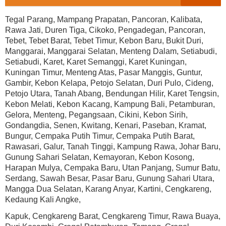
Tegal Parang, Mampang Prapatan, Pancoran, Kalibata,
Rawa Jati, Duren Tiga, Cikoko, Pengadegan, Pancoran,
Tebet, Tebet Barat, Tebet Timur, Kebon Baru, Bukit Duri,
Manggarai, Manggarai Selatan, Menteng Dalam, Setiabudi,
Setiabudi, Karet, Karet Semanggi, Karet Kuningan,
Kuningan Timur, Menteng Atas, Pasar Manggis, Guntur,
Gambir, Kebon Kelapa, Petojo Selatan, Duri Pulo, Cideng,
Petojo Utara, Tanah Abang, Bendungan Hilir, Karet Tengsin,
Kebon Melati, Kebon Kacang, Kampung Bali, Petamburan,
Gelora, Menteng, Pegangsaan, Cikini, Kebon Sirih,
Gondangdia, Senen, Kwitang, Kenari, Paseban, Kramat,
Bungur, Cempaka Putih Timur, Cempaka Putih Barat,
Rawasari, Galur, Tanah Tinggi, Kampung Rawa, Johar Baru,
Gunung Sahari Selatan, Kemayoran, Kebon Kosong,
Harapan Mulya, Cempaka Baru, Utan Panjang, Sumur Batu,
Serdang, Sawah Besar, Pasar Baru, Gunung Sahari Utara,
Mangga Dua Selatan, Karang Anyar, Kartini, Cengkareng,
Kedaung Kali Angke,
Kapuk, Cengkareng Barat, Cengkareng Timur, Rawa Buaya,