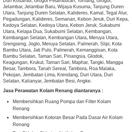
Duri Kosambi, Grogol Petamburan, Tomang, Grogol,
Jelambar, Jelambar Baru, Wijaya Kusuma, Tanjung Duren
Utara, Tanjung Duren Selatan, Kalideres, Kamal, Tegal Alur,
Pegadungan, Kalideres, Semanan, Kebon Jeruk, Duri Kepa,
Kedoya Selatan, Kedoya Utara, Kebon Jeruk, Sukabumi
Utara, Kelapa Dua, Sukabumi Selatan, Kembangan,
Kembangan Selatan, Kembangan Utara, Meruya Utara,
Srengseng, Joglo, Meruya Selatan, Palmerah, Slipi, Kota
Bambu Utara, Jati Pulo, Palmerah, Kemanggisan, Kota
Bambu Selatan, Taman Sari, Pinangsia, Glodok,
Keagungan, Krukut, Taman Sari, Maphar, Tangki, Mangga
Besar, Tambora, Tanah Sereal, Tambora, Roa Malaka,
Pekojan, Jembatan Lima, Krendang, Duri Utara, Duri
Selatan, Kalianyar, Jembatan Besi, Angke.
Jasa Perawatan Kolam Renang diantaranya :
Membersihkan Ruang Pompa dan Filter Kolam
Renang
Membersihkan Kotoran Besar Pada Dasar Air Kolam
Renang