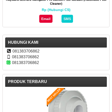
Cleaner)
Rp (Hubungi CS)
Email
SMS
HUBUNGI KAMI
081383706862
081383706862
081383706862
PRODUK TERBARU
BEST SELLER