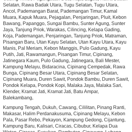
Selatan, Rawa Badak Utara, Tugu Selatan, Tugu Utara,
Ancol, Pademangan Barat, Pademangan Timur, Kamal
Muara, Kapuk Muara, Pejagalan, Penjaringan, Pluit, Kebon
Bawang, Papanggo, Sungai Bambu, Sunter Agung, Sunter
Jaya, Tanjung Priok, Warakas, Cilincing, Kelapa Gading,
Koja, Pademangan, Penjaringan, Tanjung Priok, Matraman,
Pisangan Baru, Utan Kayu Selatan, Utan Kayu Utara, Kayu
Manis, Pal Meriam, Kebon Manggis, Pulo Gadung, Kayu
Putih, Jati, Rawamangun, Pisangan Timur, Cipinang,
Jatinegara Kaum, Pulo Gadung, Jatinegara, Bali Mester,
Kampung Melayu, Bidaracina, Cipinang Cempedak, Rawa
Bunga, Cipinang Besar Utara, Cipinang Besar Selatan,
Cipinang Muara, Duren Sawit, Pondok Bambu, Duren Sawit,
Pondok Kelapa, Pondok Kopi, Malaka Jaya, Malaka Sari,
Klender, Kramat Jati, Kramat Jati, Batu Ampar,
Balekambang,
Kampung Tengah, Dukuh, Cawang, Cililitan, Pinang Ranti,
Makasar, Halim Perdanakusuma, Cipinang Melayu, Kebon
Pala, Pasar Rebo, Pekayon, Kampung Gedong, Cijantung,
Kampung Baru, Kalisari, Ciracas, Cibubur, Kelapa Dua