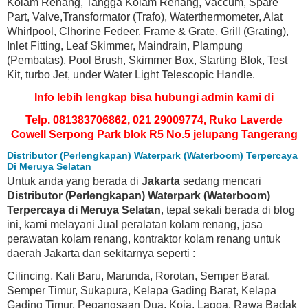
Kolam Renang, Tangga Kolam Renang, Vaccum, Spare
Part, Valve,Transformator (Trafo), Waterthermometer, Alat
Whirlpool, Clhorine Fedeer, Frame & Grate, Grill (Grating),
Inlet Fitting, Leaf Skimmer, Maindrain, Plampung
(Pembatas), Pool Brush, Skimmer Box, Starting Blok, Test
Kit, turbo Jet, under Water Light Telescopic Handle.
Info lebih lengkap bisa hubungi admin kami di
Telp. 081383706862, 021 29009774, Ruko Laverde
Cowell Serpong Park blok R5 No.5 jelupang Tangerang
Distributor (Perlengkapan) Waterpark (Waterboom) Terpercaya
Di Meruya Selatan
Untuk anda yang berada di
Jakarta
sedang mencari
Distributor (Perlengkapan) Waterpark (Waterboom)
Terpercaya di Meruya Selatan
, tepat sekali berada di blog
ini, kami melayani Jual peralatan kolam renang, jasa
perawatan kolam renang, kontraktor kolam renang untuk
daerah Jakarta dan sekitarnya seperti :
Cilincing, Kali Baru, Marunda, Rorotan, Semper Barat,
Semper Timur, Sukapura, Kelapa Gading Barat, Kelapa
Gading Timur, Pegangsaan Dua, Koja, Lagoa, Rawa Badak