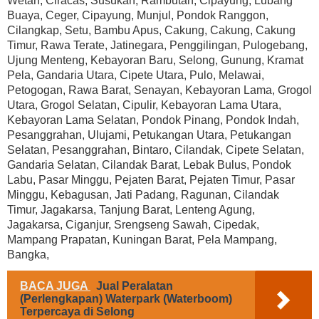
Wetan, Ciracas, Susukan, Rambutan, Cipayung, Lubang
Buaya, Ceger, Cipayung, Munjul, Pondok Ranggon,
Cilangkap, Setu, Bambu Apus, Cakung, Cakung, Cakung
Timur, Rawa Terate, Jatinegara, Penggilingan, Pulogebang,
Ujung Menteng, Kebayoran Baru, Selong, Gunung, Kramat
Pela, Gandaria Utara, Cipete Utara, Pulo, Melawai,
Petogogan, Rawa Barat, Senayan, Kebayoran Lama, Grogol
Utara, Grogol Selatan, Cipulir, Kebayoran Lama Utara,
Kebayoran Lama Selatan, Pondok Pinang, Pondok Indah,
Pesanggrahan, Ulujami, Petukangan Utara, Petukangan
Selatan, Pesanggrahan, Bintaro, Cilandak, Cipete Selatan,
Gandaria Selatan, Cilandak Barat, Lebak Bulus, Pondok
Labu, Pasar Minggu, Pejaten Barat, Pejaten Timur, Pasar
Minggu, Kebagusan, Jati Padang, Ragunan, Cilandak
Timur, Jagakarsa, Tanjung Barat, Lenteng Agung,
Jagakarsa, Ciganjur, Srengseng Sawah, Cipedak,
Mampang Prapatan, Kuningan Barat, Pela Mampang,
Bangka,
BACA JUGA
Jual Peralatan
(Perlengkapan) Waterpark (Waterboom)
Terpercaya di Selong