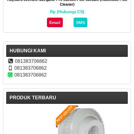
Cleaner)
Rp (Hubungi CS)
Email
SMS
HUBUNGI KAMI
081383706862
081383706862
081383706862
PRODUK TERBARU
BEST SELLER