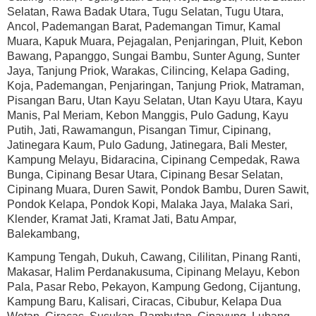
Selatan, Rawa Badak Utara, Tugu Selatan, Tugu Utara,
Ancol, Pademangan Barat, Pademangan Timur, Kamal
Muara, Kapuk Muara, Pejagalan, Penjaringan, Pluit, Kebon
Bawang, Papanggo, Sungai Bambu, Sunter Agung, Sunter
Jaya, Tanjung Priok, Warakas, Cilincing, Kelapa Gading,
Koja, Pademangan, Penjaringan, Tanjung Priok, Matraman,
Pisangan Baru, Utan Kayu Selatan, Utan Kayu Utara, Kayu
Manis, Pal Meriam, Kebon Manggis, Pulo Gadung, Kayu
Putih, Jati, Rawamangun, Pisangan Timur, Cipinang,
Jatinegara Kaum, Pulo Gadung, Jatinegara, Bali Mester,
Kampung Melayu, Bidaracina, Cipinang Cempedak, Rawa
Bunga, Cipinang Besar Utara, Cipinang Besar Selatan,
Cipinang Muara, Duren Sawit, Pondok Bambu, Duren Sawit,
Pondok Kelapa, Pondok Kopi, Malaka Jaya, Malaka Sari,
Klender, Kramat Jati, Kramat Jati, Batu Ampar,
Balekambang,
Kampung Tengah, Dukuh, Cawang, Cililitan, Pinang Ranti,
Makasar, Halim Perdanakusuma, Cipinang Melayu, Kebon
Pala, Pasar Rebo, Pekayon, Kampung Gedong, Cijantung,
Kampung Baru, Kalisari, Ciracas, Cibubur, Kelapa Dua