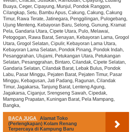
Wetan, Ciracas, Susukan, Rambutan, Cipayung, Lubang
Buaya, Ceger, Cipayung, Munjul, Pondok Ranggon,
Cilangkap, Setu, Bambu Apus, Cakung, Cakung, Cakung
Timur, Rawa Terate, Jatinegara, Penggilingan, Pulogebang,
Ujung Menteng, Kebayoran Baru, Selong, Gunung, Kramat
Pela, Gandaria Utara, Cipete Utara, Pulo, Melawai,
Petogogan, Rawa Barat, Senayan, Kebayoran Lama, Grogol
Utara, Grogol Selatan, Cipulir, Kebayoran Lama Utara,
Kebayoran Lama Selatan, Pondok Pinang, Pondok Indah,
Pesanggrahan, Ulujami, Petukangan Utara, Petukangan
Selatan, Pesanggrahan, Bintaro, Cilandak, Cipete Selatan,
Gandaria Selatan, Cilandak Barat, Lebak Bulus, Pondok
Labu, Pasar Minggu, Pejaten Barat, Pejaten Timur, Pasar
Minggu, Kebagusan, Jati Padang, Ragunan, Cilandak
Timur, Jagakarsa, Tanjung Barat, Lenteng Agung,
Jagakarsa, Ciganjur, Srengseng Sawah, Cipedak,
Mampang Prapatan, Kuningan Barat, Pela Mampang,
Bangka,
BACA JUGA
Alamat Toko
(Perlengkapan) Kolam Renang
Terpercaya di Kampung Baru