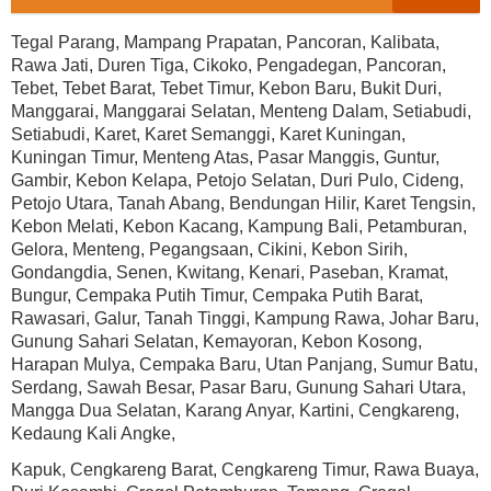
Tegal Parang, Mampang Prapatan, Pancoran, Kalibata,
Rawa Jati, Duren Tiga, Cikoko, Pengadegan, Pancoran,
Tebet, Tebet Barat, Tebet Timur, Kebon Baru, Bukit Duri,
Manggarai, Manggarai Selatan, Menteng Dalam, Setiabudi,
Setiabudi, Karet, Karet Semanggi, Karet Kuningan,
Kuningan Timur, Menteng Atas, Pasar Manggis, Guntur,
Gambir, Kebon Kelapa, Petojo Selatan, Duri Pulo, Cideng,
Petojo Utara, Tanah Abang, Bendungan Hilir, Karet Tengsin,
Kebon Melati, Kebon Kacang, Kampung Bali, Petamburan,
Gelora, Menteng, Pegangsaan, Cikini, Kebon Sirih,
Gondangdia, Senen, Kwitang, Kenari, Paseban, Kramat,
Bungur, Cempaka Putih Timur, Cempaka Putih Barat,
Rawasari, Galur, Tanah Tinggi, Kampung Rawa, Johar Baru,
Gunung Sahari Selatan, Kemayoran, Kebon Kosong,
Harapan Mulya, Cempaka Baru, Utan Panjang, Sumur Batu,
Serdang, Sawah Besar, Pasar Baru, Gunung Sahari Utara,
Mangga Dua Selatan, Karang Anyar, Kartini, Cengkareng,
Kedaung Kali Angke,
Kapuk, Cengkareng Barat, Cengkareng Timur, Rawa Buaya,