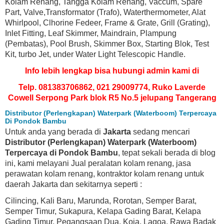
Kolam Renang, Tangga Kolam Renang, Vaccum, Spare
Part, Valve,Transformator (Trafo), Waterthermometer, Alat
Whirlpool, Clhorine Fedeer, Frame & Grate, Grill (Grating),
Inlet Fitting, Leaf Skimmer, Maindrain, Plampung
(Pembatas), Pool Brush, Skimmer Box, Starting Blok, Test
Kit, turbo Jet, under Water Light Telescopic Handle.
Info lebih lengkap bisa hubungi admin kami di
Telp. 081383706862, 021 29009774, Ruko Laverde
Cowell Serpong Park blok R5 No.5 jelupang Tangerang
Distributor (Perlengkapan) Waterpark (Waterboom) Terpercaya
Di Pondok Bambu
Untuk anda yang berada di
Jakarta
sedang mencari
Distributor (Perlengkapan) Waterpark (Waterboom)
Terpercaya di Pondok Bambu
, tepat sekali berada di blog
ini, kami melayani Jual peralatan kolam renang, jasa
perawatan kolam renang, kontraktor kolam renang untuk
daerah Jakarta dan sekitarnya seperti :
Cilincing, Kali Baru, Marunda, Rorotan, Semper Barat,
Semper Timur, Sukapura, Kelapa Gading Barat, Kelapa
Gading Timur, Pegangsaan Dua, Koja, Lagoa, Rawa Badak