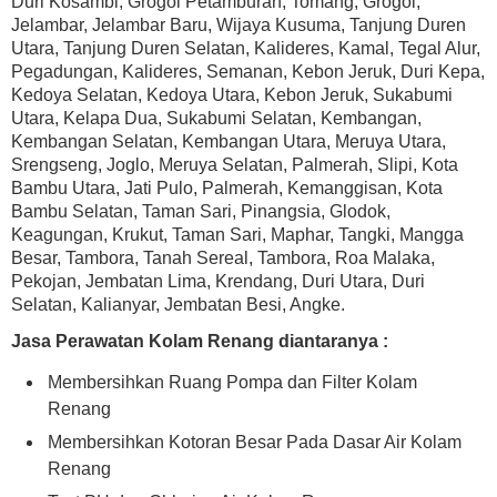
Duri Kosambi, Grogol Petamburan, Tomang, Grogol,
Jelambar, Jelambar Baru, Wijaya Kusuma, Tanjung Duren
Utara, Tanjung Duren Selatan, Kalideres, Kamal, Tegal Alur,
Pegadungan, Kalideres, Semanan, Kebon Jeruk, Duri Kepa,
Kedoya Selatan, Kedoya Utara, Kebon Jeruk, Sukabumi
Utara, Kelapa Dua, Sukabumi Selatan, Kembangan,
Kembangan Selatan, Kembangan Utara, Meruya Utara,
Srengseng, Joglo, Meruya Selatan, Palmerah, Slipi, Kota
Bambu Utara, Jati Pulo, Palmerah, Kemanggisan, Kota
Bambu Selatan, Taman Sari, Pinangsia, Glodok,
Keagungan, Krukut, Taman Sari, Maphar, Tangki, Mangga
Besar, Tambora, Tanah Sereal, Tambora, Roa Malaka,
Pekojan, Jembatan Lima, Krendang, Duri Utara, Duri
Selatan, Kalianyar, Jembatan Besi, Angke.
Jasa Perawatan Kolam Renang diantaranya :
Membersihkan Ruang Pompa dan Filter Kolam
Renang
Membersihkan Kotoran Besar Pada Dasar Air Kolam
Renang