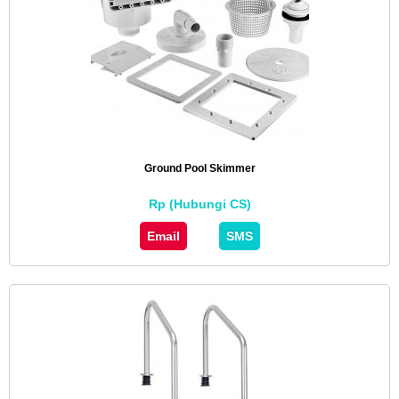
Ground Pool Skimmer
Rp (Hubungi CS)
Email
SMS