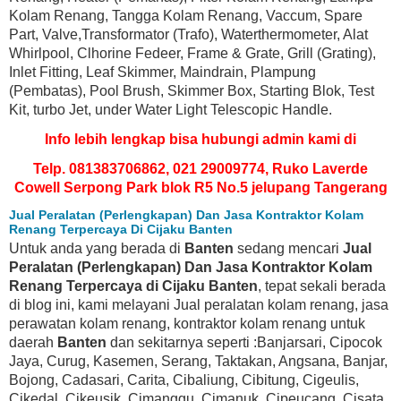
Kolam Renang, Tangga Kolam Renang, Vaccum, Spare
Part, Valve,Transformator (Trafo), Waterthermometer, Alat
Whirlpool, Clhorine Fedeer, Frame & Grate, Grill (Grating),
Inlet Fitting, Leaf Skimmer, Maindrain, Plampung
(Pembatas), Pool Brush, Skimmer Box, Starting Blok, Test
Kit, turbo Jet, under Water Light Telescopic Handle.
Info lebih lengkap bisa hubungi admin kami di
Telp. 081383706862, 021 29009774, Ruko Laverde
Cowell Serpong Park blok R5 No.5 jelupang Tangerang
Jual Peralatan (Perlengkapan) Dan Jasa Kontraktor Kolam
Renang Terpercaya Di Cijaku Banten
Untuk anda yang berada di
Banten
sedang mencari
Jual
Peralatan (Perlengkapan) Dan Jasa Kontraktor Kolam
Renang Terpercaya di Cijaku Banten
, tepat sekali berada
di blog ini, kami melayani Jual peralatan kolam renang, jasa
perawatan kolam renang, kontraktor kolam renang untuk
daerah
Banten
dan sekitarnya seperti :Banjarsari, Cipocok
Jaya, Curug, Kasemen, Serang, Taktakan, Angsana, Banjar,
Bojong, Cadasari, Carita, Cibaliung, Cibitung, Cigeulis,
Cikedal, Cikeusik, Cimanggu, Cimanuk, Cipeucang, Cisata,