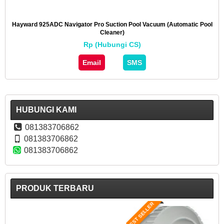
Hayward 925ADC Navigator Pro Suction Pool Vacuum (Automatic Pool
Cleaner)
Rp (Hubungi CS)
Email
SMS
HUBUNGI KAMI
081383706862
081383706862
081383706862
PRODUK TERBARU
BEST SELLER