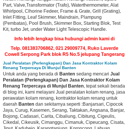
Part, Valve,Transformator (Trafo), Waterthermometer, Alat
Whirlpool, Clhorine Fedeer, Frame & Grate, Grill (Grating),
Inlet Fitting, Leaf Skimmer, Maindrain, Plampung
(Pembatas), Pool Brush, Skimmer Box, Starting Blok, Test
Kit, turbo Jet, under Water Light Telescopic Handle.
Info lebih lengkap bisa hubungi admin kami di
Telp. 081383706862, 021 29009774, Ruko Laverde
Cowell Serpong Park blok R5 No.5 jelupang Tangerang
Jual Peralatan (Perlengkapan) Dan Jasa Kontraktor Kolam
Renang Terpercaya Di Munjul Banten
Untuk anda yang berada di
Banten
sedang mencari
Jual
Peralatan (Perlengkapan) Dan Jasa Kontraktor Kolam
Renang Terpercaya di Munjul Banten
, tepat sekali berada
di blog ini, kami melayani Jual peralatan kolam renang, jasa
perawatan kolam renang, kontraktor kolam renang untuk
daerah
Banten
dan sekitarnya seperti :Banjarsari, Cipocok
Jaya, Curug, Kasemen, Serang, Taktakan, Angsana, Banjar,
Bojong, Cadasari, Carita, Cibaliung, Cibitung, Cigeulis,
Cikedal, Cikeusik, Cimanggu, Cimanuk, Cipeucang, Cisata,
Jiput, Kaduhejo, Karangtanjung, Koroncong, Labuan,