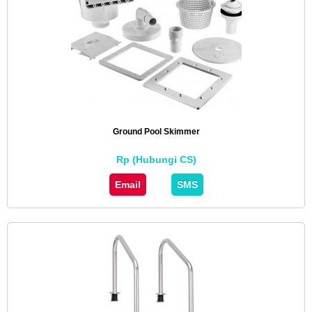
Ground Pool Skimmer
Rp (Hubungi CS)
Email
SMS