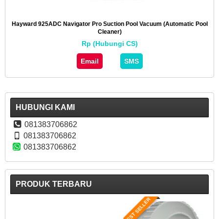
Hayward 925ADC Navigator Pro Suction Pool Vacuum (Automatic Pool
Cleaner)
Rp (Hubungi CS)
Email
SMS
HUBUNGI KAMI
081383706862
081383706862
081383706862
PRODUK TERBARU
BEST SELLER