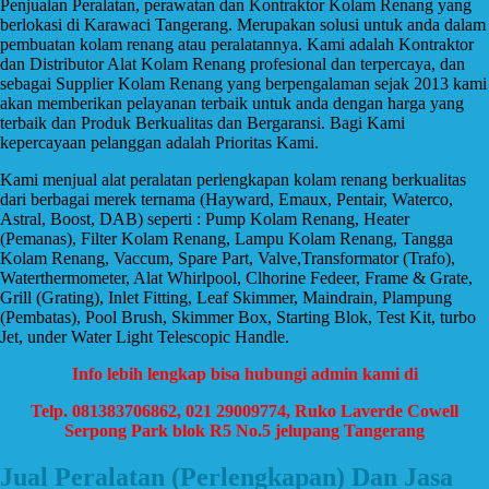
Penjualan Peralatan, perawatan dan Kontraktor Kolam Renang yang
berlokasi di Karawaci Tangerang. Merupakan solusi untuk anda dalam
pembuatan kolam renang atau peralatannya. Kami adalah Kontraktor
dan Distributor Alat Kolam Renang profesional dan terpercaya, dan
sebagai Supplier Kolam Renang yang berpengalaman sejak 2013 kami
akan memberikan pelayanan terbaik untuk anda dengan harga yang
terbaik dan Produk Berkualitas dan Bergaransi. Bagi Kami
kepercayaan pelanggan adalah Prioritas Kami.
Kami menjual alat peralatan perlengkapan kolam renang berkualitas
dari berbagai merek ternama (Hayward, Emaux, Pentair, Waterco,
Astral, Boost, DAB) seperti : Pump Kolam Renang, Heater
(Pemanas), Filter Kolam Renang, Lampu Kolam Renang, Tangga
Kolam Renang, Vaccum, Spare Part, Valve,Transformator (Trafo),
Waterthermometer, Alat Whirlpool, Clhorine Fedeer, Frame & Grate,
Grill (Grating), Inlet Fitting, Leaf Skimmer, Maindrain, Plampung
(Pembatas), Pool Brush, Skimmer Box, Starting Blok, Test Kit, turbo
Jet, under Water Light Telescopic Handle.
Info lebih lengkap bisa hubungi admin kami di
Telp. 081383706862, 021 29009774, Ruko Laverde Cowell
Serpong Park blok R5 No.5 jelupang Tangerang
Jual Peralatan (Perlengkapan) Dan Jasa