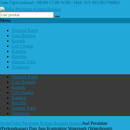
Jam Operasional : 08.00-17.00 WIB | Hub WA 081383706862
Menu
Tentang Kami
Cara Belanja
Kontak
Cek Ongkir
Katalog
Pricelist
Alamat Toko
Testimoni
Tentang Kami
Cara Belanja
Kontak
Cek Ongkir
Katalog
Pricelist
Alamat Toko
Testimoni
Home
Toko Peralatan Kolam Renang Banten
Jual Peralatan
(Perlengkapan) Dan Jasa Kontraktor Waterpark (Waterboom)