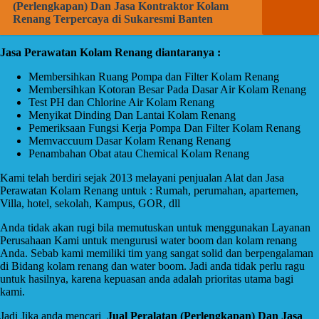
(Perlengkapan) Dan Jasa Kontraktor Kolam
Renang Terpercaya di Sukaresmi Banten
Jasa Perawatan Kolam Renang diantaranya :
Membersihkan Ruang Pompa dan Filter Kolam Renang
Membersihkan Kotoran Besar Pada Dasar Air Kolam Renang
Test PH dan Chlorine Air Kolam Renang
Menyikat Dinding Dan Lantai Kolam Renang
Pemeriksaan Fungsi Kerja Pompa Dan Filter Kolam Renang
Memvaccuum Dasar Kolam Renang Renang
Penambahan Obat atau Chemical Kolam Renang
Kami telah berdiri sejak 2013 melayani penjualan Alat dan Jasa
Perawatan Kolam Renang untuk : Rumah, perumahan, apartemen,
Villa, hotel, sekolah, Kampus, GOR, dll
Anda tidak akan rugi bila memutuskan untuk menggunakan Layanan
Perusahaan Kami untuk mengurusi water boom dan kolam renang
Anda. Sebab kami memiliki tim yang sangat solid dan berpengalaman
di Bidang kolam renang dan water boom. Jadi anda tidak perlu ragu
untuk hasilnya, karena kepuasan anda adalah prioritas utama bagi
kami.
Jadi Jika anda mencari
Jual Peralatan (Perlengkapan) Dan Jasa