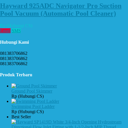
Hayward 925ADC Navigator Pro Suction
Pool Vacuum (Automatic Pool Cleaner)
Rp (Hubungi CS)
Email
SMS
Hubungi Kami
081383706862
081383706862
081383706862
Produk Terbaru
Ground Pool Skimmer
Rp (Hubungi CS)
Swimming Pool Ladder
Rp (Hubungi CS)
Best Seller