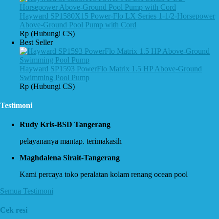
Hayward SP1580X15 Power-Flo LX Series 1-1/2-Horsepower
Above-Ground Pool Pump with Cord
Rp (Hubungi CS)
Best Seller
Hayward SP1593 PowerFlo Matrix 1.5 HP Above-Ground
Swimming Pool Pump
Rp (Hubungi CS)
Testimoni
Rudy Kris-BSD Tangerang
pelayananya mantap. terimakasih
Maghdalena Sirait-Tangerang
Kami percaya toko peralatan kolam renang ocean pool
Semua Testimoni
Cek resi