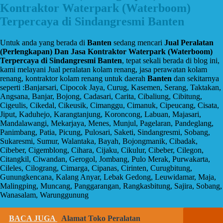
Kontraktor Waterpark (Waterboom)
Terpercaya di Sindangresmi Banten
Untuk anda yang berada di
Banten
sedang mencari
Jual Peralatan
(Perlengkapan) Dan Jasa Kontraktor Waterpark (Waterboom)
Terpercaya di Sindangresmi Banten
, tepat sekali berada di blog ini,
kami melayani Jual peralatan kolam renang, jasa perawatan kolam
renang, kontraktor kolam renang untuk daerah
Banten
dan sekitarnya
seperti :Banjarsari, Cipocok Jaya, Curug, Kasemen, Serang, Taktakan,
Angsana, Banjar, Bojong, Cadasari, Carita, Cibaliung, Cibitung,
Cigeulis, Cikedal, Cikeusik, Cimanggu, Cimanuk, Cipeucang, Cisata,
Jiput, Kaduhejo, Karangtanjung, Koroncong, Labuan, Majasari,
Mandalawangi, Mekarjaya, Menes, Munjul, Pagelaran, Pandeglang,
Panimbang, Patia, Picung, Pulosari, Saketi, Sindangresmi, Sobang,
Sukaresmi, Sumur, Walantaka, Bayah, Bojongmanik, Cibadak,
Cibeber, Cigemblong, Cihara, Cijaku, Cikulur, Cibeber, Cilegon,
Citangkil, Ciwandan, Gerogol, Jombang, Pulo Merak, Purwakarta,
Cileles, Cilograng, Cimarga, Cipanas, Cirinten, Curugbitung,
Gunungkencana, Kalang Anyar, Lebak Gedong, Leuwidamar, Maja,
Malingping, Muncang, Panggarangan, Rangkasbitung, Sajira, Sobang,
Wanasalam, Warunggunung
BACA JUGA
Alamat Toko Peralatan