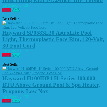
Inlet Fitting with 1-1/2-Inch MIP Thread
Rp (Hubungi CS)
Email
SMS
Best Seller
Hayward SP0583L30 AstroLite Pool
Light, Thermoplastic Face Rim, 120-Volt,
30-Foot Cord
Rp (Hubungi CS)
Email
SMS
Best Seller
Hayward H100IDP1 H-Series 100,000
BTU Above Ground Pool & Spa Heater,
Propane, Low Nox
Rp (Hubungi CS)
Email
SMS