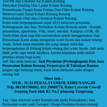
Test PH dan Chlorine Air Kolam Renang
Menyikat Dinding Dan Lantai Kolam Renang
Pemeriksaan Fungsi Kerja Pompa Dan Filter Kolam Renang
Memvaccuum Dasar Kolam Renang Renang
Penambahan Obat atau Chemical Kolam Renang
Kami telah berpengalaman sejak 2013 melayani penjualan
Perlengkapan dan Jasa Perbaikan Kolam Renang untuk : Rumah,
perumahan, apartemen, Villa, hotel, sekolah, Kampus, GOR, dll
Anda tidak akan rugi bila memutuskan untuk menggunakan Jasa
Perusahaan Kami untuk mengurusi water boom dan kolam renang
Anda. Sebab kami memiliki tim yang sangat solid dan
berpengalaman di Bidang kolam renang dan water boom. Jadi anda
tidak perlu ragu untuk hasilnya, karena kepuasan anda adalah
prioritas utama bagi kami.
Jadi Jika anda mencari
Jual Peralatan (Perlengkapan) Dan Jasa
Perawatan Kolam Renang Terpercaya di Taktakan Banten
,
jangan ragu hubungi kami, kami akan melayani anda dengan
senang hati
More Info :
WEB : JUALPERALATANKOLAMRENANG.ID
Telp. 081383706862, 021 29009774, Ruko Laverde Cowell
Serpong Park blok R5 No.5 jelupang Tangerang
Tag : Jasa renovasi water boom(water park) Purwakarta | Jasa
Perawatan water park Gerogol | Harga Peralatan Kolam renang