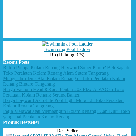
Swimming Pool Ladder
Rp (Hubungi CS)
Recent Posts
Butuh Pompa Kolam Renang Hayward Super Pump? Beli Saja di
Toko Peralatan Kolam Renang Alam Sutera Tangerang
Mengetahui Jenis Alat Kolam Renang di Toko Peralatan Kolam
Renang Bintaro Tangerang
Harga Vacuum Head 8 Roda Pentair 203 Flex-A-VAC di Toko
Peralatan Kolam Renang Serang Banten
Harga Hayward AstroLite Pool Light Murah di Toko Peralatan
Kolam Renang Tangerang
Ingin Merawat atau Membangun Kolam Renang? Cari Dulu Toko
yang Jual Peralatan Kolam Renang
Produk Bestseller
Best Seller
Best Seller