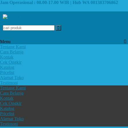
Jam Operasional : 08.00-17.00 WIB | Hub WA 081383706862
Menu
Tentang Kami
Cara Belanja
Kontak
Cek Ongkir
Katalog
Pricelist
Alamat Toko
Testimoni
Tentang Kami
Cara Belanja
Kontak
Cek Ongkir
Katalog
Pricelist
Alamat Toko
Testimoni