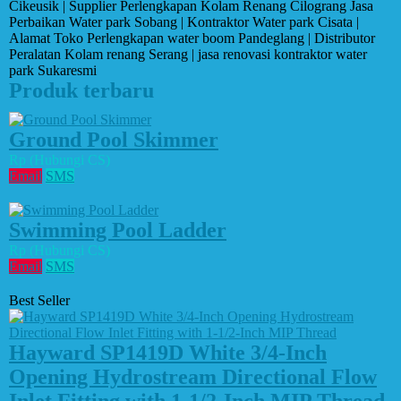
Cikeusik | Supplier Perlengkapan Kolam Renang Cilograng Jasa
Perbaikan Water park Sobang | Kontraktor Water park Cisata |
Alamat Toko Perlengkapan water boom Pandeglang | Distributor
Peralatan Kolam renang Serang | jasa renovasi kontraktor water
park Sukaresmi
Produk terbaru
Ground Pool Skimmer
Rp (Hubungi CS)
Email
SMS
Swimming Pool Ladder
Rp (Hubungi CS)
Email
SMS
Best Seller
Hayward SP1419D White 3/4-Inch
Opening Hydrostream Directional Flow