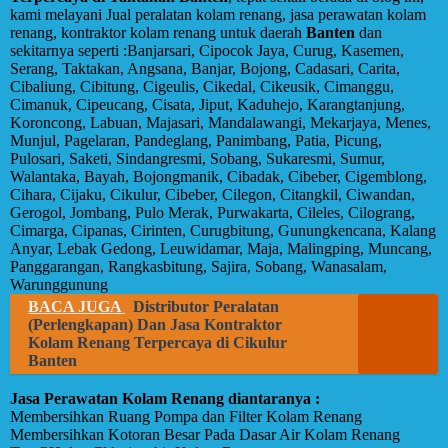
kami melayani Jual peralatan kolam renang, jasa perawatan kolam
renang, kontraktor kolam renang untuk daerah
Banten
dan
sekitarnya seperti :Banjarsari, Cipocok Jaya, Curug, Kasemen,
Serang, Taktakan, Angsana, Banjar, Bojong, Cadasari, Carita,
Cibaliung, Cibitung, Cigeulis, Cikedal, Cikeusik, Cimanggu,
Cimanuk, Cipeucang, Cisata, Jiput, Kaduhejo, Karangtanjung,
Koroncong, Labuan, Majasari, Mandalawangi, Mekarjaya, Menes,
Munjul, Pagelaran, Pandeglang, Panimbang, Patia, Picung,
Pulosari, Saketi, Sindangresmi, Sobang, Sukaresmi, Sumur,
Walantaka, Bayah, Bojongmanik, Cibadak, Cibeber, Cigemblong,
Cihara, Cijaku, Cikulur, Cibeber, Cilegon, Citangkil, Ciwandan,
Gerogol, Jombang, Pulo Merak, Purwakarta, Cileles, Cilograng,
Cimarga, Cipanas, Cirinten, Curugbitung, Gunungkencana, Kalang
Anyar, Lebak Gedong, Leuwidamar, Maja, Malingping, Muncang,
Panggarangan, Rangkasbitung, Sajira, Sobang, Wanasalam,
Warunggunung
BACA JUGA
Distributor Peralatan
(Perlengkapan) Dan Jasa Kontraktor
Kolam Renang Terpercaya di Cikulur
Banten
Jasa Perawatan Kolam Renang diantaranya :
Membersihkan Ruang Pompa dan Filter Kolam Renang
Membersihkan Kotoran Besar Pada Dasar Air Kolam Renang