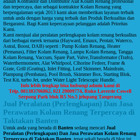
adalah Kontraktor dan Distributor Alat Kolam Renang profesional
dan terpercaya, dan sebagai kontraktor Kolam Renang yang
berpengalaman sejak 2013 kami akan memberikan layanan terbaik
untuk anda dengan harga yang terbaik dan Produk Berkualitas dan
Bergaransi. Bagi Kami kepercayaan pelanggan adalah Prioritas
Kami.
Kami menjual alat peralatan perlengkapan kolam renang berkualitas
dari berbagai merek ternama (Hayward, Emaux, Pentair, Waterco,
Astral, Boost, DAB) seperti : Pump Kolam Renang, Heater
(Pemanas), Filter Kolam Renang, Lampu Kolam Renang, Tangga
Kolam Renang, Vaccum, Spare Part, Valve,Transformator (Trafo),
Waterthermometer, Alat Whirlpool, Clhorine Fedeer, Frame &
Grate, Grill (Grating), Inlet Fitting, Leaf Skimmer, Maindrain,
Plampung (Pembatas), Pool Brush, Skimmer Box, Starting Blok,
Test Kit, turbo Jet, under Water Light Telescopic Handle.
Info lebih lengkap bisa hubungi admin kami di
Telp. 081383706862, 021 29009774, Ruko Laverde Cowell
Serpong Park blok R5 No.5 jelupang Tangerang
Jual Peralatan (Perlengkapan) Dan Jasa
Perawatan Kolam Renang Terpercaya di
Taktakan Banten
Untuk anda yang berada di
Banten
sedang mencari
Jual
Peralatan (Perlengkapan) Dan Jasa Perawatan Kolam Renang
Terpercaya di Taktakan Banten
, tepat sekali berada di blog ini,