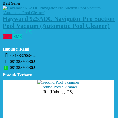
Best Seller
Hayward 925ADC Navigator Pro Suction
Pool Vacuum (Automatic Pool Cleaner)
Rp (Hubungi CS)
Email
SMS
Hubungi Kami
081383706862
081383706862
081383706862
Produk Terbaru
Ground Pool Skimmer
Rp (Hubungi CS)