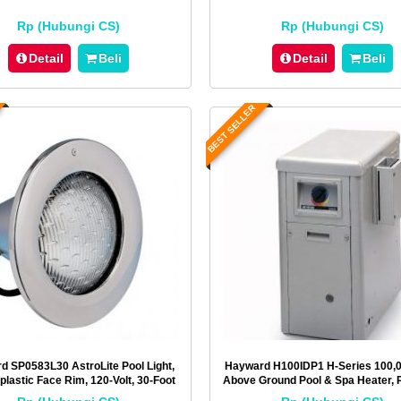
Rp (Hubungi CS)
Rp (Hubungi CS)
Detail
Beli
Detail
Beli
BEST SELLER
d SP0583L30 AstroLite Pool Light,
Hayward H100IDP1 H-Series 100,
lastic Face Rim, 120-Volt, 30-Foot
Above Ground Pool & Spa Heater, 
Cord
Low Nox