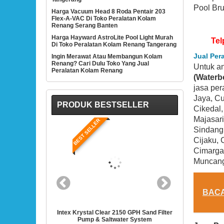
Pool Bru
Harga Vacuum Head 8 Roda Pentair 203
Flex-A-VAC Di Toko Peralatan Kolam
Renang Serang Banten
Harga Hayward AstroLite Pool Light Murah
Tel
Di Toko Peralatan Kolam Renang Tangerang
Jual Per
Ingin Merawat Atau Membangun Kolam
Renang? Cari Dulu Toko Yang Jual
Untuk a
Peralatan Kolam Renang
(Waterb
jasa per
Jaya, Cu
PRODUK BESTSELLER
Cikedal,
Majasari
BEST SELLER
Sindang
Cijaku, 
Cimarga,
Muncang
BAC
ear 2150 GPH Sand Filter
Intex 28635EG Krystal Clear Cartridge Filter
Hay
Saltwater System
Pump For Above Ground Pools
1/