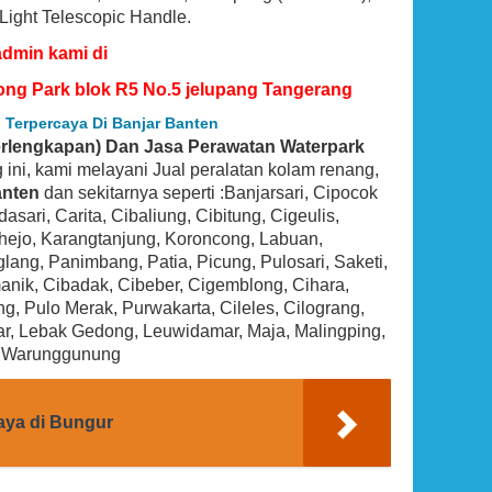
 Light Telescopic Handle.
admin kami di
ong Park blok R5 No.5 jelupang Tangerang
 Terpercaya Di Banjar Banten
Perlengkapan) Dan Jasa Perawatan Waterpark
og ini, kami melayani Jual peralatan kolam renang,
nten
dan sekitarnya seperti :Banjarsari, Cipocok
ari, Carita, Cibaliung, Cibitung, Cigeulis,
uhejo, Karangtanjung, Koroncong, Labuan,
ang, Panimbang, Patia, Picung, Pulosari, Saketi,
BEST SELLER
nik, Cibadak, Cibeber, Cigemblong, Cihara,
ng, Pulo Merak, Purwakarta, Cileles, Cilograng,
ar, Lebak Gedong, Leuwidamar, Maja, Malingping,
, Warunggunung
aya di Bungur
1.5 HP
Hayward SP0714T VariFlo Top-Mount
Pump
Control Value, Black