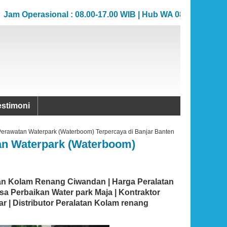
Operasional : 08.00-17.00 WIB | Hub WA 081383706862
Operasional : 08.00-17.00 WIB | Hub WA 081383706862
estimoni
Perawatan Waterpark (Waterboom) Terpercaya di Banjar Banten
tan Waterpark (Waterboom)
an Kolam Renang Ciwandan | Harga Peralatan
sa Perbaikan Water park Maja | Kontraktor
 | Distributor Peralatan Kolam renang