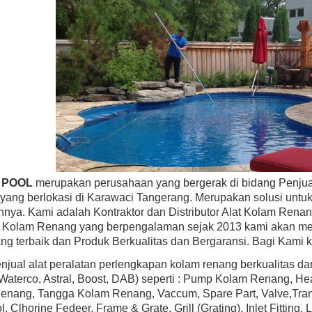
BEST SELLER
BEST SELLER
ward SP0583L30 AstroLite Pool Light,
Hayward H100IDP1 H-Series 100,00
moplastic Face Rim, 120-Volt, 30-Foot
Above Ground Pool & Spa Heater, Pr
Cord
Low Nox
Rp (Hubungi CS)
Rp (Hubungi CS)
 POOL
merupakan perusahaan yang bergerak di bidang Penjual
yang berlokasi di Karawaci Tangerang. Merupakan solusi unt
nnya. Kami adalah Kontraktor dan Distributor Alat Kolam Renan
r Kolam Renang yang berpengalaman sejak 2013 kami akan me
ng terbaik dan Produk Berkualitas dan Bergaransi. Bagi Kami 
jual alat peralatan perlengkapan kolam renang berkualitas d
 Waterco, Astral, Boost, DAB) seperti : Pump Kolam Renang, H
nang, Tangga Kolam Renang, Vaccum, Spare Part, Valve,Transf
l, Clhorine Fedeer, Frame & Grate, Grill (Grating), Inlet Fittin