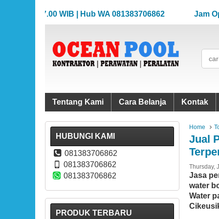
8.00-17.00 WIB | Hub WA 081383706862
Jam Operasio
8.00-17.00 WIB | Hub WA 081383706862
Jam Operasio
Tentang Kami
Cara Belanja
Kontak
Home
T
HUBUNGI KAMI
Jual 
Terpe
081383706862
081383706862
Thursday, 
Jasa pe
081383706862
water b
Water p
Cikeusi
PRODUK TERBARU