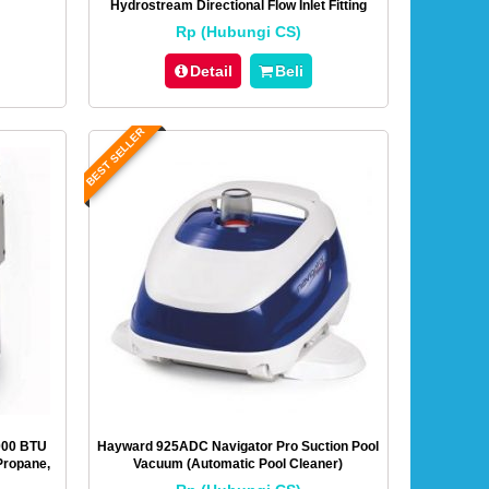
Hydrostream Directional Flow Inlet Fitting
With 1-1/2-Inch MIP Thread
Rp (Hubungi CS)
Detail
Beli
BEST SELLER
000 BTU
Hayward 925ADC Navigator Pro Suction Pool
Propane,
Vacuum (Automatic Pool Cleaner)