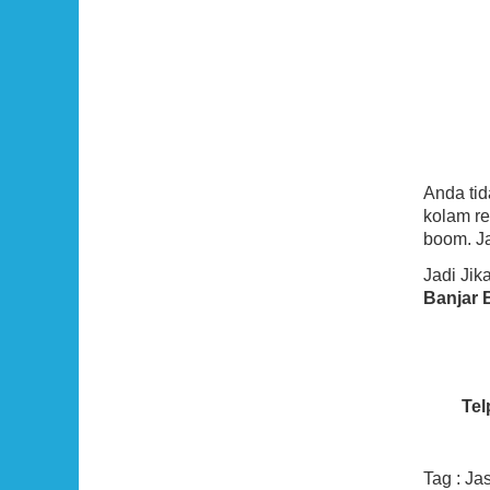
Anda ti
kolam re
boom. Ja
Jadi Ji
Banjar 
Tel
Tag : Ja