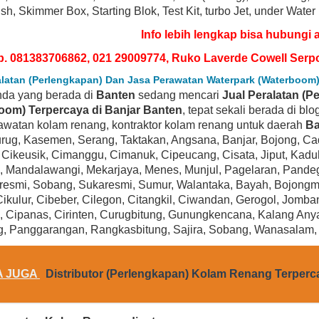
sh, Skimmer Box, Starting Blok, Test Kit, turbo Jet, under Water
Info lebih lengkap bisa hubungi 
p. 081383706862, 021 29009774, Ruko Laverde Cowell Serp
alatan (Perlengkapan) Dan Jasa Perawatan Waterpark (Waterboom)
nda yang berada di
Banten
sedang mencari
Jual Peralatan (
oom) Terpercaya di Banjar Banten
, tepat sekali berada di bl
awatan kolam renang, kontraktor kolam renang untuk daerah
Ba
rug, Kasemen, Serang, Taktakan, Angsana, Banjar, Bojong, Cadas
 Cikeusik, Cimanggu, Cimanuk, Cipeucang, Cisata, Jiput, Kad
, Mandalawangi, Mekarjaya, Menes, Munjul, Pagelaran, Pandegl
BEST SELLER
BEST SELLER
resmi, Sobang, Sukaresmi, Sumur, Walantaka, Bayah, Bojongma
Cikulur, Cibeber, Cilegon, Citangkil, Ciwandan, Gerogol, Jomba
 Cipanas, Cirinten, Curugbitung, Gunungkencana, Kalang Any
, Panggarangan, Rangkasbitung, Sajira, Sobang, Wanasalam
A JUGA
Distributor (Perlengkapan) Kolam Renang Terperc
ward SP1580X15 Power-Flo LX Series 1-
Hayward SP1593 PowerFlo Matrix 
2-Horsepower Above-Ground Pool Pump
Above-Ground Swimming Pool 