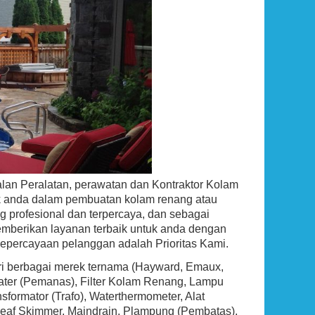
0 BTU
Ground Pool Skimmer
opane,
Rp (Hubungi CS)
an Peralatan, perawatan dan Kontraktor Kolam
uk anda dalam pembuatan kolam renang atau
g profesional dan terpercaya, dan sebagai
mberikan layanan terbaik untuk anda dengan
kepercayaan pelanggan adalah Prioritas Kami.
ari berbagai merek ternama (Hayward, Emaux,
eater (Pemanas), Filter Kolam Renang, Lampu
ormator (Trafo), Waterthermometer, Alat
g, Leaf Skimmer, Maindrain, Plampung (Pembatas),