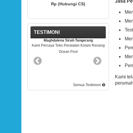
Jasa Pe
Hubungi CS)
Rp (Hubungi CS)
Mem
Mem
Tes
TESTIMONI
Men
 Sirait-Tangerang
Rudy Kris-BSD Tangerang
o Peralatan Kolam Renang
Pelayananya Mantap. Terimakasih
Pem
ean Pool
Mem
Pen
Kami tel
perumaha
Semua Testimoni