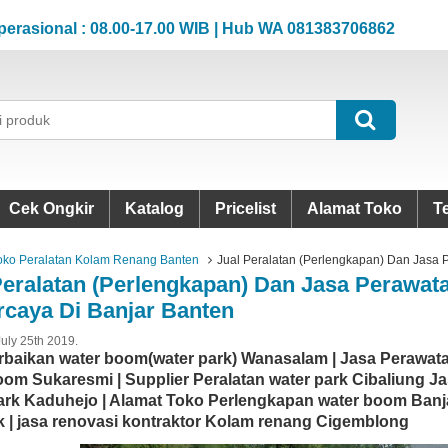
nal : 08.00-17.00 WIB | Hub WA 081383706862
Jam 
nal : 08.00-17.00 WIB | Hub WA 081383706862
Jam 
Cek Ongkir
Katalog
Pricelist
Alamat Toko
T
oko Peralatan Kolam Renang Banten
Jual Peralatan (Perlengkapan) Dan Jasa 
Peralatan (Perlengkapan) Dan Jasa Perawa
rcaya Di Banjar Banten
July 25th 2019.
rbaikan water boom(water park) Wanasalam | Jasa Perawat
oom Sukaresmi | Supplier Peralatan water park Cibaliung Ja
ark Kaduhejo | Alamat Toko Perlengkapan water boom Banjar
k | jasa renovasi kontraktor Kolam renang Cigemblong