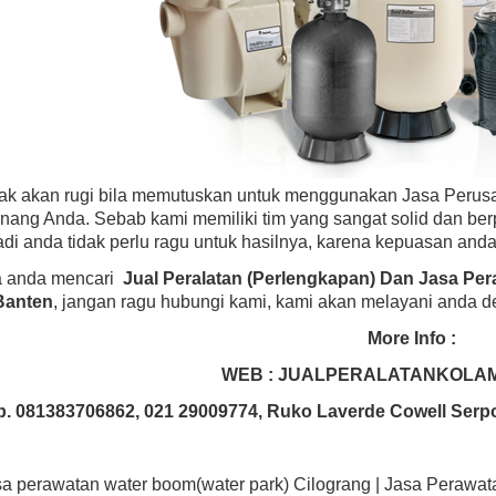
dak akan rugi bila memutuskan untuk menggunakan Jasa Perus
nang Anda. Sebab kami memiliki tim yang sangat solid dan be
di anda tidak perlu ragu untuk hasilnya, karena kepuasan anda
ka anda mencari
Jual Peralatan (Perlengkapan) Dan Jasa Pe
Banten
, jangan ragu hubungi kami, kami akan melayani anda d
More Info :
WEB : JUALPERALATANKOLA
p. 081383706862, 021 29009774, Ruko Laverde Cowell Serp
sa perawatan water boom(water park) Cilograng | Jasa Perawata