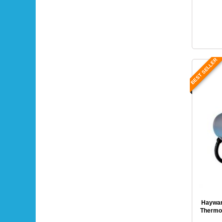
BEST SELLER
Haywar
Thermop