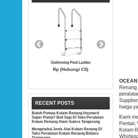
BEST SELLER
g Pool Ladder
Hayward SP1419D White 3/4-Inch Opening
Hay
Hydrostream Directional Flow Inlet Fitting
Ther
ubungi CS)
With 1-1/2-Inch MIP Thread
Rp (Hubungi CS)
OCEAN
Renang 
peralata
Supplie
RECENT POSTS
harga ya
Butuh Pompa Kolam Renang Hayward
Kami men
Super Pump? Beli Saja Di Toko Peralatan
Kolam Renang Alam Sutera Tangerang
Pentair,
Mengetahui Jenis Alat Kolam Renang Di
Kolam Re
Toko Peralatan Kolam Renang Bintaro
Whirlpoo
Tangerang