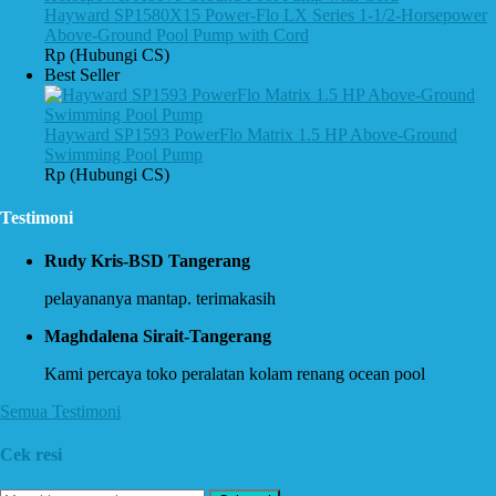
Hayward SP1580X15 Power-Flo LX Series 1-1/2-Horsepower
Above-Ground Pool Pump with Cord
Rp (Hubungi CS)
Best Seller
Hayward SP1593 PowerFlo Matrix 1.5 HP Above-Ground
Swimming Pool Pump
Rp (Hubungi CS)
Testimoni
Rudy Kris-BSD Tangerang
pelayananya mantap. terimakasih
Maghdalena Sirait-Tangerang
Kami percaya toko peralatan kolam renang ocean pool
Semua Testimoni
Cek resi