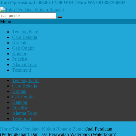
Jam Operasional : 08.00-17.00 WIB | Hub WA 081383706862
Menu
Tentang Kami
Cara Belanja
Kontak
Cek Ongkir
Katalog
Pricelist
Alamat Toko
Testimoni
Tentang Kami
Cara Belanja
Kontak
Cek Ongkir
Katalog
Pricelist
Alamat Toko
Testimoni
Home
Toko Peralatan Kolam Renang Banten
Jual Peralatan
(Perlengkapan) Dan Jasa Perawatan Waterpark (Waterboom)