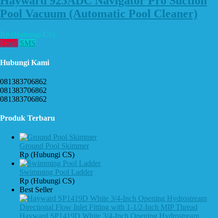
Hayward 925ADC Navigator Pro Suction
Pool Vacuum (Automatic Pool Cleaner)
Rp (Hubungi CS)
Email
SMS
Hubungi Kami
081383706862
081383706862
081383706862
Produk Terbaru
Ground Pool Skimmer
Rp (Hubungi CS)
Swimming Pool Ladder
Rp (Hubungi CS)
Best Seller
Hayward SP1419D White 3/4-Inch Opening Hydrostream