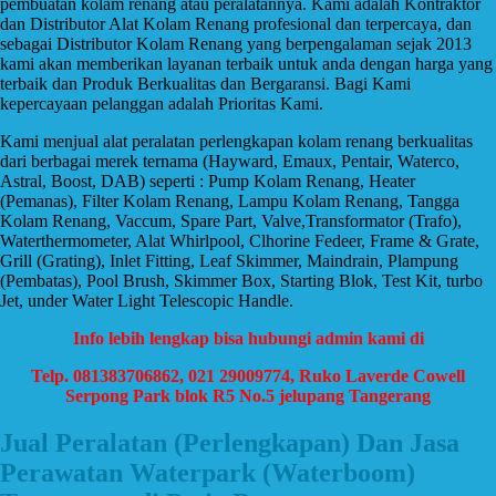
pembuatan kolam renang atau peralatannya. Kami adalah Kontraktor
dan Distributor Alat Kolam Renang profesional dan terpercaya, dan
sebagai Distributor Kolam Renang yang berpengalaman sejak 2013
kami akan memberikan layanan terbaik untuk anda dengan harga yang
terbaik dan Produk Berkualitas dan Bergaransi. Bagi Kami
kepercayaan pelanggan adalah Prioritas Kami.
Kami menjual alat peralatan perlengkapan kolam renang berkualitas
dari berbagai merek ternama (Hayward, Emaux, Pentair, Waterco,
Astral, Boost, DAB) seperti : Pump Kolam Renang, Heater
(Pemanas), Filter Kolam Renang, Lampu Kolam Renang, Tangga
Kolam Renang, Vaccum, Spare Part, Valve,Transformator (Trafo),
Waterthermometer, Alat Whirlpool, Clhorine Fedeer, Frame & Grate,
Grill (Grating), Inlet Fitting, Leaf Skimmer, Maindrain, Plampung
(Pembatas), Pool Brush, Skimmer Box, Starting Blok, Test Kit, turbo
Jet, under Water Light Telescopic Handle.
Info lebih lengkap bisa hubungi admin kami di
Telp. 081383706862, 021 29009774, Ruko Laverde Cowell
Serpong Park blok R5 No.5 jelupang Tangerang
Jual Peralatan (Perlengkapan) Dan Jasa
Perawatan Waterpark (Waterboom)