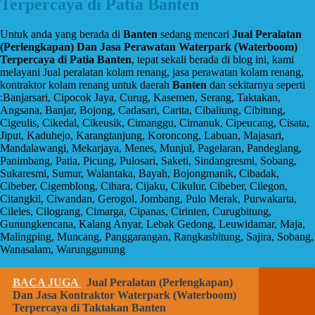
Terpercaya di Patia Banten
Untuk anda yang berada di
Banten
sedang mencari
Jual Peralatan
(Perlengkapan) Dan Jasa Perawatan Waterpark (Waterboom)
Terpercaya di Patia Banten
, tepat sekali berada di blog ini, kami
melayani Jual peralatan kolam renang, jasa perawatan kolam renang,
kontraktor kolam renang untuk daerah
Banten
dan sekitarnya seperti
:Banjarsari, Cipocok Jaya, Curug, Kasemen, Serang, Taktakan,
Angsana, Banjar, Bojong, Cadasari, Carita, Cibaliung, Cibitung,
Cigeulis, Cikedal, Cikeusik, Cimanggu, Cimanuk, Cipeucang, Cisata,
Jiput, Kaduhejo, Karangtanjung, Koroncong, Labuan, Majasari,
Mandalawangi, Mekarjaya, Menes, Munjul, Pagelaran, Pandeglang,
Panimbang, Patia, Picung, Pulosari, Saketi, Sindangresmi, Sobang,
Sukaresmi, Sumur, Walantaka, Bayah, Bojongmanik, Cibadak,
Cibeber, Cigemblong, Cihara, Cijaku, Cikulur, Cibeber, Cilegon,
Citangkil, Ciwandan, Gerogol, Jombang, Pulo Merak, Purwakarta,
Cileles, Cilograng, Cimarga, Cipanas, Cirinten, Curugbitung,
Gunungkencana, Kalang Anyar, Lebak Gedong, Leuwidamar, Maja,
Malingping, Muncang, Panggarangan, Rangkasbitung, Sajira, Sobang,
Wanasalam, Warunggunung
BACA JUGA
Jual Peralatan (Perlengkapan)
Dan Jasa Kontraktor Waterpark (Waterboom)
Terpercaya di Taktakan Banten