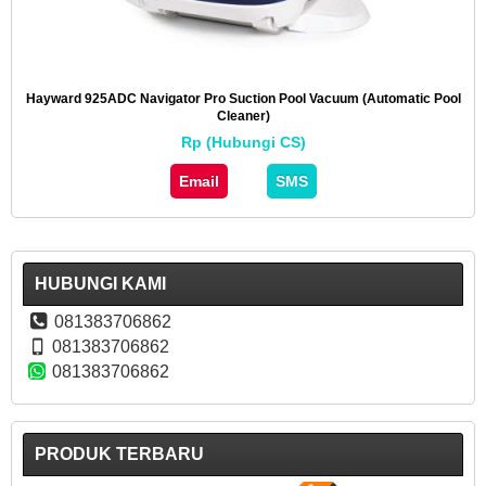
Hayward 925ADC Navigator Pro Suction Pool Vacuum (Automatic Pool
Cleaner)
Rp (Hubungi CS)
Email
SMS
HUBUNGI KAMI
081383706862
081383706862
081383706862
PRODUK TERBARU