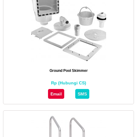
Ground Pool Skimmer
Rp (Hubungi CS)
Email
SMS