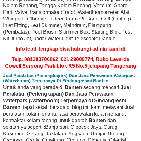
Kolam Renang, Tangga Kolam Renang, Vaccum, Spare
Part, Valve,Transformator (Trafo), Waterthermometer, Alat
Whirlpool, Clhorine Fedeer, Frame & Grate, Grill (Grating),
Inlet Fitting, Leaf Skimmer, Maindrain, Plampung
(Pembatas), Pool Brush, Skimmer Box, Starting Blok, Test
Kit, turbo Jet, under Water Light Telescopic Handle.
Info lebih lengkap bisa hubungi admin kami di
Telp. 081383706862, 021 29009774, Ruko Laverde
Cowell Serpong Park blok R5 No.5 jelupang Tangerang
Jual Peralatan (Perlengkapan) Dan Jasa Perawatan Waterpark
(Waterboom) Terpercaya Di Sindangresmi Banten
Untuk anda yang berada di
Banten
sedang mencari
Jual
Peralatan (Perlengkapan) Dan Jasa Perawatan
Waterpark (Waterboom) Terpercaya di Sindangresmi
Banten
, tepat sekali berada di blog ini, kami melayani Jual
peralatan kolam renang, jasa perawatan kolam renang,
kontraktor kolam renang untuk daerah
Banten
dan
sekitarnya seperti :Banjarsari, Cipocok Jaya, Curug,
Kasemen, Serang, Taktakan, Angsana, Banjar, Bojong,
Cadasari, Carita, Cibaliung, Cibitung, Cigeulis, Cikedal,