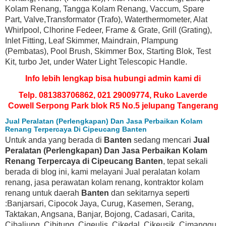
Kolam Renang, Tangga Kolam Renang, Vaccum, Spare
Part, Valve,Transformator (Trafo), Waterthermometer, Alat
Whirlpool, Clhorine Fedeer, Frame & Grate, Grill (Grating),
Inlet Fitting, Leaf Skimmer, Maindrain, Plampung
(Pembatas), Pool Brush, Skimmer Box, Starting Blok, Test
Kit, turbo Jet, under Water Light Telescopic Handle.
Info lebih lengkap bisa hubungi admin kami di
Telp. 081383706862, 021 29009774, Ruko Laverde
Cowell Serpong Park blok R5 No.5 jelupang Tangerang
Jual Peralatan (Perlengkapan) Dan Jasa Perbaikan Kolam
Renang Terpercaya Di Cipeucang Banten
Untuk anda yang berada di
Banten
sedang mencari
Jual
Peralatan (Perlengkapan) Dan Jasa Perbaikan Kolam
Renang Terpercaya di Cipeucang Banten
, tepat sekali
berada di blog ini, kami melayani Jual peralatan kolam
renang, jasa perawatan kolam renang, kontraktor kolam
renang untuk daerah
Banten
dan sekitarnya seperti
:Banjarsari, Cipocok Jaya, Curug, Kasemen, Serang,
Taktakan, Angsana, Banjar, Bojong, Cadasari, Carita,
Cibaliung, Cibitung, Cigeulis, Cikedal, Cikeusik, Cimanggu,