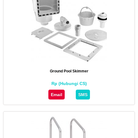
Ground Pool Skimmer
Rp (Hubungi CS)
Email
SMS