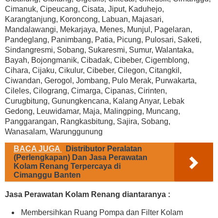
Cimanuk, Cipeucang, Cisata, Jiput, Kaduhejo,
Karangtanjung, Koroncong, Labuan, Majasari,
Mandalawangi, Mekarjaya, Menes, Munjul, Pagelaran,
Pandeglang, Panimbang, Patia, Picung, Pulosari, Saketi,
Sindangresmi, Sobang, Sukaresmi, Sumur, Walantaka,
Bayah, Bojongmanik, Cibadak, Cibeber, Cigemblong,
Cihara, Cijaku, Cikulur, Cibeber, Cilegon, Citangkil,
Ciwandan, Gerogol, Jombang, Pulo Merak, Purwakarta,
Cileles, Cilograng, Cimarga, Cipanas, Cirinten,
Curugbitung, Gunungkencana, Kalang Anyar, Lebak
Gedong, Leuwidamar, Maja, Malingping, Muncang,
Panggarangan, Rangkasbitung, Sajira, Sobang,
Wanasalam, Warunggunung
BACA JUGA
Distributor Peralatan
(Perlengkapan) Dan Jasa Perawatan
Kolam Renang Terpercaya di
Cimanggu Banten
Jasa Perawatan Kolam Renang diantaranya :
Membersihkan Ruang Pompa dan Filter Kolam