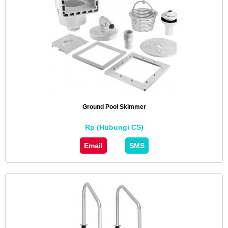
Ground Pool Skimmer
Rp (Hubungi CS)
Email
SMS