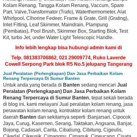
Kolam Renang, Tangga Kolam Renang, Vaccum, Spare
Part, Valve,Transformator (Trafo), Waterthermometer, Alat
Whirlpool, Clhorine Fedeer, Frame & Grate, Grill (Grating),
Inlet Fitting, Leaf Skimmer, Maindrain, Plampung
(Pembatas), Pool Brush, Skimmer Box, Starting Blok, Test
Kit, turbo Jet, under Water Light Telescopic Handle.
Info lebih lengkap bisa hubungi admin kami di
Telp. 081383706862, 021 29009774, Ruko Laverde
Cowell Serpong Park blok R5 No.5 jelupang Tangerang
Jual Peralatan (Perlengkapan) Dan Jasa Perbaikan Kolam
Renang Terpercaya Di Sumur Banten
Untuk anda yang berada di
Banten
sedang mencari
Jual
Peralatan (Perlengkapan) Dan Jasa Perbaikan Kolam
Renang Terpercaya di Sumur Banten
, tepat sekali berada
di blog ini, kami melayani Jual peralatan kolam renang, jasa
perawatan kolam renang, kontraktor kolam renang untuk
daerah
Banten
dan sekitarnya seperti :Banjarsari, Cipocok
Jaya, Curug, Kasemen, Serang, Taktakan, Angsana, Banjar,
Bojong, Cadasari, Carita, Cibaliung, Cibitung, Cigeulis,
Cikedal, Cikeusik, Cimanggu, Cimanuk, Cipeucang, Cisata,