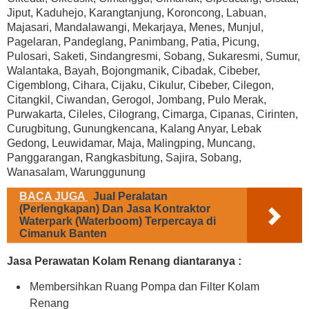
Jiput, Kaduhejo, Karangtanjung, Koroncong, Labuan,
Majasari, Mandalawangi, Mekarjaya, Menes, Munjul,
Pagelaran, Pandeglang, Panimbang, Patia, Picung,
Pulosari, Saketi, Sindangresmi, Sobang, Sukaresmi, Sumur,
Walantaka, Bayah, Bojongmanik, Cibadak, Cibeber,
Cigemblong, Cihara, Cijaku, Cikulur, Cibeber, Cilegon,
Citangkil, Ciwandan, Gerogol, Jombang, Pulo Merak,
Purwakarta, Cileles, Cilograng, Cimarga, Cipanas, Cirinten,
Curugbitung, Gunungkencana, Kalang Anyar, Lebak
Gedong, Leuwidamar, Maja, Malingping, Muncang,
Panggarangan, Rangkasbitung, Sajira, Sobang,
Wanasalam, Warunggunung
BACA JUGA
Jual Peralatan
(Perlengkapan) Dan Jasa Kontraktor
Waterpark (Waterboom) Terpercaya di
Cimanuk Banten
Jasa Perawatan Kolam Renang diantaranya :
Membersihkan Ruang Pompa dan Filter Kolam
Renang