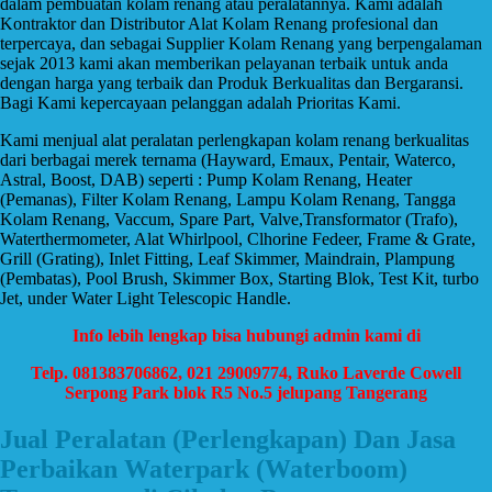
dalam pembuatan kolam renang atau peralatannya. Kami adalah
Kontraktor dan Distributor Alat Kolam Renang profesional dan
terpercaya, dan sebagai Supplier Kolam Renang yang berpengalaman
sejak 2013 kami akan memberikan pelayanan terbaik untuk anda
dengan harga yang terbaik dan Produk Berkualitas dan Bergaransi.
Bagi Kami kepercayaan pelanggan adalah Prioritas Kami.
Kami menjual alat peralatan perlengkapan kolam renang berkualitas
dari berbagai merek ternama (Hayward, Emaux, Pentair, Waterco,
Astral, Boost, DAB) seperti : Pump Kolam Renang, Heater
(Pemanas), Filter Kolam Renang, Lampu Kolam Renang, Tangga
Kolam Renang, Vaccum, Spare Part, Valve,Transformator (Trafo),
Waterthermometer, Alat Whirlpool, Clhorine Fedeer, Frame & Grate,
Grill (Grating), Inlet Fitting, Leaf Skimmer, Maindrain, Plampung
(Pembatas), Pool Brush, Skimmer Box, Starting Blok, Test Kit, turbo
Jet, under Water Light Telescopic Handle.
Info lebih lengkap bisa hubungi admin kami di
Telp. 081383706862, 021 29009774, Ruko Laverde Cowell
Serpong Park blok R5 No.5 jelupang Tangerang
Jual Peralatan (Perlengkapan) Dan Jasa
Perbaikan Waterpark (Waterboom)