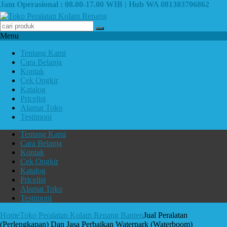
Jam Operasional : 08.00-17.00 WIB | Hub WA 081383706862
Menu
Tentang Kami
Cara Belanja
Kontak
Cek Ongkir
Katalog
Pricelist
Alamat Toko
Testimoni
Tentang Kami
Cara Belanja
Kontak
Cek Ongkir
Katalog
Pricelist
Alamat Toko
Testimoni
Home
Toko Peralatan Kolam Renang Banten
Jual Peralatan
(Perlengkapan) Dan Jasa Perbaikan Waterpark (Waterboom)