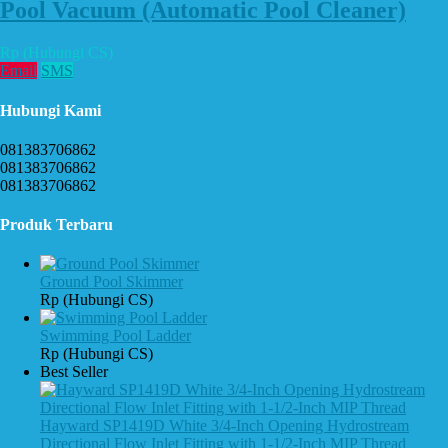
Pool Vacuum (Automatic Pool Cleaner)
Rp (Hubungi CS)
Email
SMS
Hubungi Kami
081383706862
081383706862
081383706862
Produk Terbaru
Ground Pool Skimmer
Rp (Hubungi CS)
Swimming Pool Ladder
Rp (Hubungi CS)
Best Seller
Hayward SP1419D White 3/4-Inch Opening Hydrostream
Directional Flow Inlet Fitting with 1-1/2-Inch MIP Thread