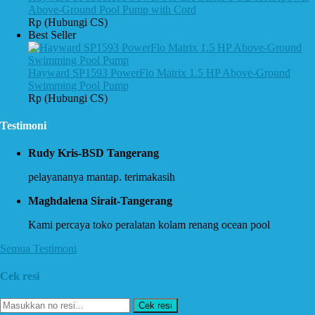
Above-Ground Pool Pump with Cord
Rp (Hubungi CS)
Best Seller
Hayward SP1593 PowerFlo Matrix 1.5 HP Above-Ground
Swimming Pool Pump
Rp (Hubungi CS)
Testimoni
Rudy Kris-BSD Tangerang
pelayananya mantap. terimakasih
Maghdalena Sirait-Tangerang
Kami percaya toko peralatan kolam renang ocean pool
Semua Testimoni
Cek resi
Cek resi