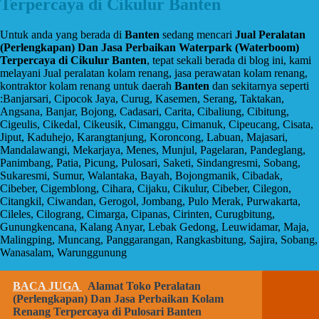
Terpercaya di Cikulur Banten
Untuk anda yang berada di
Banten
sedang mencari
Jual Peralatan
(Perlengkapan) Dan Jasa Perbaikan Waterpark (Waterboom)
Terpercaya di Cikulur Banten
, tepat sekali berada di blog ini, kami
melayani Jual peralatan kolam renang, jasa perawatan kolam renang,
kontraktor kolam renang untuk daerah
Banten
dan sekitarnya seperti
:Banjarsari, Cipocok Jaya, Curug, Kasemen, Serang, Taktakan,
Angsana, Banjar, Bojong, Cadasari, Carita, Cibaliung, Cibitung,
Cigeulis, Cikedal, Cikeusik, Cimanggu, Cimanuk, Cipeucang, Cisata,
Jiput, Kaduhejo, Karangtanjung, Koroncong, Labuan, Majasari,
Mandalawangi, Mekarjaya, Menes, Munjul, Pagelaran, Pandeglang,
Panimbang, Patia, Picung, Pulosari, Saketi, Sindangresmi, Sobang,
Sukaresmi, Sumur, Walantaka, Bayah, Bojongmanik, Cibadak,
Cibeber, Cigemblong, Cihara, Cijaku, Cikulur, Cibeber, Cilegon,
Citangkil, Ciwandan, Gerogol, Jombang, Pulo Merak, Purwakarta,
Cileles, Cilograng, Cimarga, Cipanas, Cirinten, Curugbitung,
Gunungkencana, Kalang Anyar, Lebak Gedong, Leuwidamar, Maja,
Malingping, Muncang, Panggarangan, Rangkasbitung, Sajira, Sobang,
Wanasalam, Warunggunung
BACA JUGA
Alamat Toko Peralatan
(Perlengkapan) Dan Jasa Perbaikan Kolam
Renang Terpercaya di Pulosari Banten