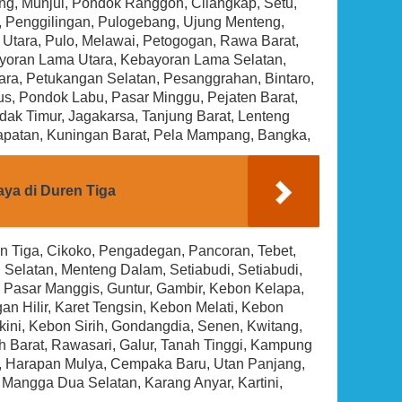
g, Munjul, Pondok Ranggon, Cilangkap, Setu,
Rp (Hubungi CS)
, Penggilingan, Pulogebang, Ujung Menteng,
 Utara, Pulo, Melawai, Petogogan, Rawa Barat,
ayoran Lama Utara, Kebayoran Lama Selatan,
ra, Petukangan Selatan, Pesanggrahan, Bintaro,
lus, Pondok Labu, Pasar Minggu, Pejaten Barat,
dak Timur, Jagakarsa, Tanjung Barat, Lenteng
apatan, Kuningan Barat, Pela Mampang, Bangka,
aya di Duren Tiga
n Tiga, Cikoko, Pengadegan, Pancoran, Tebet,
i Selatan, Menteng Dalam, Setiabudi, Setiabudi,
, Pasar Manggis, Guntur, Gambir, Kebon Kelapa,
an Hilir, Karet Tengsin, Kebon Melati, Kebon
ini, Kebon Sirih, Gondangdia, Senen, Kwitang,
 Barat, Rawasari, Galur, Tanah Tinggi, Kampung
, Harapan Mulya, Cempaka Baru, Utan Panjang,
Mangga Dua Selatan, Karang Anyar, Kartini,