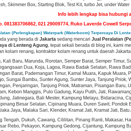
sh, Skimmer Box, Starting Blok, Test Kit, turbo Jet, under Water
Info lebih lengkap bisa hubungi 
p. 081383706862, 021 29009774, Ruko Laverde Cowell Serp
alatan (Perlengkapan) Waterpark (Waterboom) Terpercaya Di Len
nda yang berada di
Jakarta
sedang mencari
Jual Peralatan (
aya di Lenteng Agung
, tepat sekali berada di blog ini, kami 
n kolam renang, kontraktor kolam renang untuk daerah Jakarta d
g, Kali Baru, Marunda, Rorotan, Semper Barat, Semper Timur, 
Pegangsaan Dua, Koja, Lagoa, Rawa Badak Selatan, Rawa Badak
SELLER
BEST SELLER
gan Barat, Pademangan Timur, Kamal Muara, Kapuk Muara, Pej
, Sungai Bambu, Sunter Agung, Sunter Jaya, Tanjung Priok, Wa
an, Penjaringan, Tanjung Priok, Matraman, Pisangan Baru, U
iam, Kebon Manggis, Pulo Gadung, Kayu Putih, Jati, Rawamang
dung, Jatinegara, Bali Mester, Kampung Melayu, Bidaracina,
Cipinang Besar Selatan, Cipinang Muara, Duren Sawit, Pondok
laka Jaya, Malaka Sari, Klender, Kramat Jati, Kramat Jati, Ba
 Tengah, Dukuh, Cawang, Cililitan, Pinang Ranti, Makasar, 
580X15 Power-Flo LX Series 1-
Hayward SP1593 PowerFlo Matrix 1.5 HP
asar Rebo, Pekayon, Kampung Gedong, Cijantung, Kampung Baru
power Above-Ground Pool Pump
Above-Ground Swimming Pool Pump