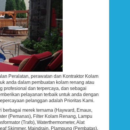
Ground Pool Skimmer
Rp (Hubungi CS)
an Peralatan, perawatan dan Kontraktor Kolam
tuk anda dalam pembuatan kolam renang atau
g profesional dan terpercaya, dan sebagai
mberikan pelayanan terbaik untuk anda dengan
kepercayaan pelanggan adalah Prioritas Kami.
ari berbagai merek ternama (Hayward, Emaux,
eater (Pemanas), Filter Kolam Renang, Lampu
ormator (Trafo), Waterthermometer, Alat
g, Leaf Skimmer, Maindrain, Plampung (Pembatas),