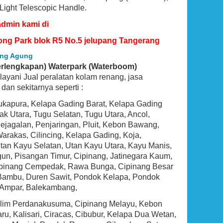
 Light Telescopic Handle.
admin kami di
ong Park blok R5 No.5 jelupang Tangerang
teng Agung
Perlengkapan) Waterpark (Waterboom)
melayani Jual peralatan kolam renang, jasa
an sekitarnya seperti :
Sukapura, Kelapa Gading Barat, Kelapa Gading
 Utara, Tugu Selatan, Tugu Utara, Ancol,
BEST SELLER
agalan, Penjaringan, Pluit, Kebon Bawang,
rakas, Cilincing, Kelapa Gading, Koja,
tan Kayu Selatan, Utan Kayu Utara, Kayu Manis,
un, Pisangan Timur, Cipinang, Jatinegara Kaum,
 Cipinang Cempedak, Rawa Bunga, Cipinang Besar
 Bambu, Duren Sawit, Pondok Kelapa, Pondok
tu Ampar, Balekambang,
Halim Perdanakusuma, Cipinang Melayu, Kebon
Hayward SP0714T VariFlo Top-Mount
, Kalisari, Ciracas, Cibubur, Kelapa Dua Wetan,
Control Value, Black