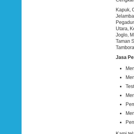
Kapuk, 
Jelambar
Pegadun
Utara, 
Joglo, M
Taman Sa
Tambora,
Jasa Pe
Mem
Mem
Tes
Men
Pem
Mem
Pen
Kami te