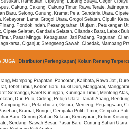
, Susukan, Rambutan, Cipayung, Lubang Buaya, Ceger, Cipayun
With Cord
Rp (Hubungi CS)
pus, Cakung, Cakung, Cakung Timur, Rawa Terate, Jatinegara
Rp (Hubungi CS)
n Baru, Selong, Gunung, Kramat Pela, Gandaria Utara, Cipete
 Kebayoran Lama, Grogol Utara, Grogol Selatan, Cipulir, Keb
Pinang, Pondok Indah, Pesanggrahan, Ulujami, Petukangan Uta
, Cipete Selatan, Gandaria Selatan, Cilandak Barat, Lebak Bu
Timur, Pasar Minggu, Kebagusan, Jati Padang, Ragunan, Cilan
Jagakarsa, Ciganjur, Srengseng Sawah, Cipedak, Mampang Pr
A JUGA
Distributor (Perlengkapan) Kolam Renang Terperc
rang, Mampang Prapatan, Pancoran, Kalibata, Rawa Jati, Dure
rat, Tebet Timur, Kebon Baru, Bukit Duri, Manggarai, Manggara
aret Semanggi, Karet Kuningan, Kuningan Timur, Menteng Atas
elatan, Duri Pulo, Cideng, Petojo Utara, Tanah Abang, Bendung
Kampung Bali, Petamburan, Gelora, Menteng, Pegangsaan, Cik
Paseban, Kramat, Bungur, Cempaka Putih Timur, Cempaka Putih
ohar Baru, Gunung Sahari Selatan, Kemayoran, Kebon Kosong
tu, Serdang, Sawah Besar, Pasar Baru, Gunung Sahari Utara, 
eng, Kedaung Kali Angke,