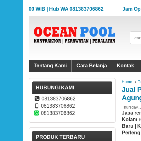
.00-17.00 WIB | Hub WA 081383706862
Jam Operasion
.00-17.00 WIB | Hub WA 081383706862
Jam Operasion
Tentang Kami
Cara Belanja
Kontak
Home
T
HUBUNGI KAMI
Jual 
Agun
081383706862
081383706862
Thursday, 
Jasa re
081383706862
Kolam r
Baru | 
Perleng
PRODUK TERBARU