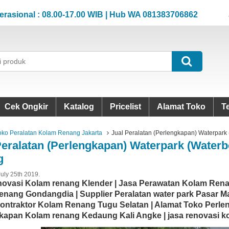
al : 08.00-17.00 WIB | Hub WA 081383706862
Jam Op
al : 08.00-17.00 WIB | Hub WA 081383706862
Jam Op
Cek Ongkir
Katalog
Pricelist
Alamat Toko
T
oko Peralatan Kolam Renang Jakarta
Jual Peralatan (Perlengkapan) Waterpark
Peralatan (Perlengkapan) Waterpark (Water
g
July 25th 2019.
novasi Kolam renang Klender | Jasa Perawatan Kolam Rena
enang Gondangdia | Supplier Peralatan water park Pasar 
Kontraktor Kolam Renang Tugu Selatan | Alamat Toko Perle
kapan Kolam renang Kedaung Kali Angke | jasa renovasi k