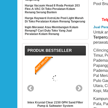
Pool Bru
Harga Vacuum Head 8 Roda Pentair 203
Flex-A-VAC Di Toko Peralatan Kolam
Renang Serang Banten
Harga Hayward AstroLite Pool Light Murah
Tel
Di Toko Peralatan Kolam Renang Tangerang
Jual Per
Ingin Merawat Atau Membangun Kolam
Renang? Cari Dulu Toko Yang Jual
Untuk a
Peralatan Kolam Renang
Terperc
perawata
Cilincin
PRODUK BESTSELLER
Timur, 
BEST SELLER
BEST 
Pademan
Papanggo
Pademang
Pal Mer
Pulo Ga
Utara, 
Kopi, Ma
Kampung
0 GPH Sand Filter
Intex 28635EG Krystal Clear Cartridge Filter
Hayward SP1
Pala, P
er System
Pump For Above Ground Pools
1/2-Horse