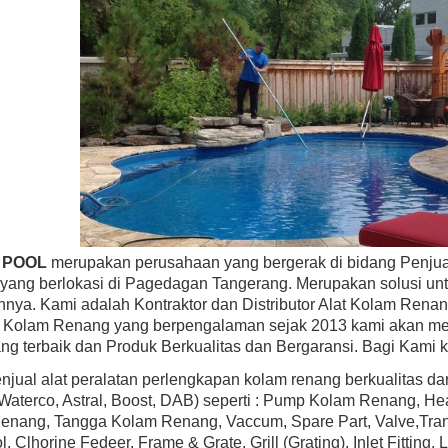
SELLER
BEST SELLER
0583L30 AstroLite Pool Light,
Hayward H100IDP1 H-Series 100,000 BTU
tic Face Rim, 120-Volt, 30-Foot
Above Ground Pool & Spa Heater, Propane,
Cord
Low Nox
Rp (Hubungi CS)
Rp (Hubungi CS)
 POOL
merupakan perusahaan yang bergerak di bidang Penjual
yang berlokasi di Pagedagan Tangerang. Merupakan solusi un
nnya. Kami adalah Kontraktor dan Distributor Alat Kolam Renan
r Kolam Renang yang berpengalaman sejak 2013 kami akan me
ng terbaik dan Produk Berkualitas dan Bergaransi. Bagi Kami 
jual alat peralatan perlengkapan kolam renang berkualitas d
 Waterco, Astral, Boost, DAB) seperti : Pump Kolam Renang, H
nang, Tangga Kolam Renang, Vaccum, Spare Part, Valve,Transf
l, Clhorine Fedeer, Frame & Grate, Grill (Grating), Inlet Fittin