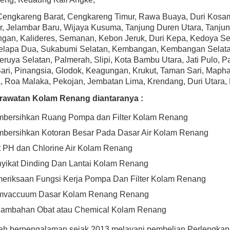
Cengkareng Barat, Cengkareng Timur, Rawa Buaya, Duri Kosam
, Jelambar Baru, Wijaya Kusuma, Tanjung Duren Utara, Tanjung
gan, Kalideres, Semanan, Kebon Jeruk, Duri Kepa, Kedoya Se
Kelapa Dua, Sukabumi Selatan, Kembangan, Kembangan Selata
eruya Selatan, Palmerah, Slipi, Kota Bambu Utara, Jati Pulo,
ri, Pinangsia, Glodok, Keagungan, Krukut, Taman Sari, Mapha
 Roa Malaka, Pekojan, Jembatan Lima, Krendang, Duri Utara, D
rawatan Kolam Renang diantaranya :
bersihkan Ruang Pompa dan Filter Kolam Renang
bersihkan Kotoran Besar Pada Dasar Air Kolam Renang
t PH dan Chlorine Air Kolam Renang
yikat Dinding Dan Lantai Kolam Renang
eriksaan Fungsi Kerja Pompa Dan Filter Kolam Renang
vaccuum Dasar Kolam Renang Renang
ambahan Obat atau Chemical Kolam Renang
lah berpengalaman sejak 2013 melayani pembelian Perlengka