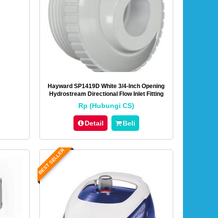
Hayward SP1419D White 3/4-Inch Opening
Hydrostream Directional Flow Inlet Fitting
With 1-1/2-Inch MIP Thread
Rp (Hubungi CS)
Detail
Beli
BEST SELLER