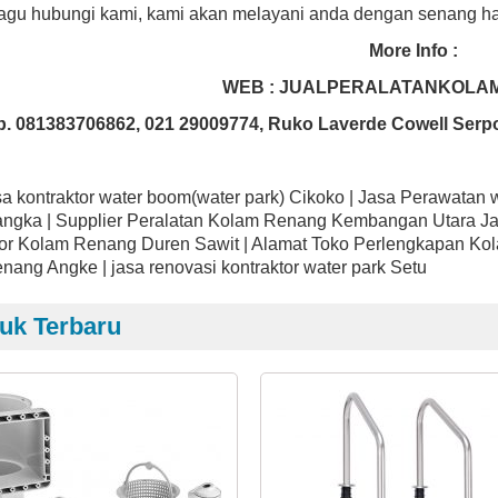
ragu hubungi kami, kami akan melayani anda dengan senang ha
More Info :
WEB : JUALPERALATANKOLA
p. 081383706862, 021 29009774, Ruko Laverde Cowell Serp
sa kontraktor water boom(water park) Cikoko | Jasa Perawatan 
ngka | Supplier Peralatan Kolam Renang Kembangan Utara Ja
or Kolam Renang Duren Sawit | Alamat Toko Perlengkapan Kola
nang Angke | jasa renovasi kontraktor water park Setu
uk Terbaru