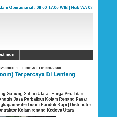
erasional : 08.00-17.00 WIB | Hub WA 081383706862
erasional : 08.00-17.00 WIB | Hub WA 081383706862
estimoni
 (Waterboom) Terpercaya di Lenteng Agung
boom) Terpercaya Di Lenteng
ng Gunung Sahari Utara | Harga Peralatan
Manggis Jasa Perbaikan Kolam Renang Pasar
ngkapan water boom Pondok Kopi | Distributor
ontraktor Kolam renang Kedoya Utara