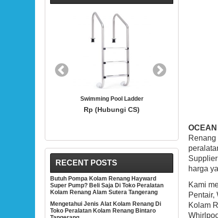
BEST SELLER
BEST 
 Ladder
Hayward SP1419D White 3/4-Inch Opening
Hayward SP
Hydrostream Directional Flow Inlet Fitting
Thermoplas
i CS)
With 1-1/2-Inch MIP Thread
Rp (Hubungi CS)
OCEAN
Renang 
peralata
Supplie
RECENT POSTS
harga ya
Butuh Pompa Kolam Renang Hayward
Kami men
Super Pump? Beli Saja Di Toko Peralatan
Kolam Renang Alam Sutera Tangerang
Pentair,
Mengetahui Jenis Alat Kolam Renang Di
Kolam Re
Toko Peralatan Kolam Renang Bintaro
Whirlpoo
Tangerang