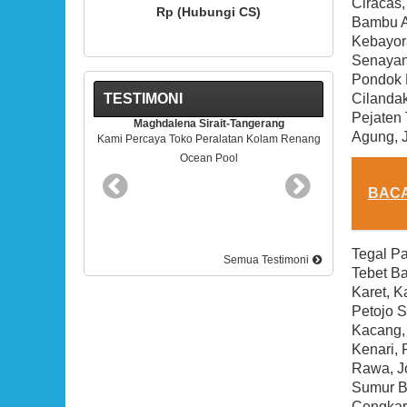
Ciracas
i CS)
Rp (Hubungi CS)
Bambu A
Kebayora
Senayan,
Pondok 
Cilandak
TESTIMONI
Pejaten 
-Tangerang
Rudy Kris-BSD Tangerang
Agung, 
atan Kolam Renang
Pelayananya Mantap. Terimakasih
ol
BAC
Tegal Pa
Semua Testimoni
Tebet Ba
Karet, K
Petojo S
Kacang, 
Kenari, 
Rawa, J
Sumur Ba
Cengkar