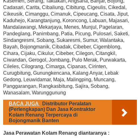
Kasemen, Serang, Taktakan, Angsana, Banjar, Bojong,
Cadasari, Carita, Cibaliung, Cibitung, Cigeulis, Cikedal,
Cikeusik, Cimanggu, Cimanuk, Cipeucang, Cisata, Jiput,
Kaduhejo, Karangtanjung, Koroncong, Labuan, Majasari,
Mandalawangi, Mekarjaya, Menes, Munjul, Pagelaran,
Pandeglang, Panimbang, Patia, Picung, Pulosari, Saketi,
Sindangresmi, Sobang, Sukaresmi, Sumur, Walantaka,
Bayah, Bojongmanik, Cibadak, Cibeber, Cigemblong,
Cihara, Cijaku, Cikulur, Cibeber, Cilegon, Citangkil,
Ciwandan, Gerogol, Jombang, Pulo Merak, Purwakarta,
Cileles, Cilograng, Cimarga, Cipanas, Cirinten,
Curugbitung, Gunungkencana, Kalang Anyar, Lebak
Gedong, Leuwidamar, Maja, Malingping, Muncang,
Panggarangan, Rangkasbitung, Sajira, Sobang,
Wanasalam, Warunggunung
BACA JUGA
Distributor Peralatan
(Perlengkapan) Dan Jasa Kontraktor
Kolam Renang Terpercaya di
Bojongmanik Banten
Jasa Perawatan Kolam Renang diantaranya :