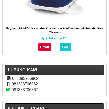
Hayward 925ADC Navigator Pro Suction Pool Vacuum (Automatic Pool
Cleaner)
Rp (Hubungi CS)
Email
SMS
HUBUNGI KAMI
081383706862
081383706862
081383706862
PRODUK TERBARU