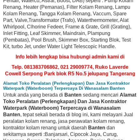
Pentair, Waterco, Astral, Boost, DAB) seperti : Pump Kolam
Renang, Heater (Pemanas), Filter Kolam Renang, Lampu
Kolam Renang, Tangga Kolam Renang, Vaccum, Spare
Part, Valve,Transformator (Trafo), Waterthermometer, Alat
Whirlpool, Clhorine Fedeer, Frame & Grate, Grill (Grating),
Inlet Fitting, Leaf Skimmer, Maindrain, Plampung
(Pembatas), Pool Brush, Skimmer Box, Starting Blok, Test
Kit, turbo Jet, under Water Light Telescopic Handle.
Info lebih lengkap bisa hubungi admin kami di
Telp. 081383706862, 021 29009774, Ruko Laverde
Cowell Serpong Park blok R5 No.5 jelupang Tangerang
Alamat Toko Peralatan (Perlengkapan) Dan Jasa Kontraktor
Waterpark (Waterboom) Terpercaya Di Wanasalam Banten
Untuk anda yang berada di
Banten
sedang mencari
Alamat
Toko Peralatan (Perlengkapan) Dan Jasa Kontraktor
Waterpark (Waterboom) Terpercaya di Wanasalam
Banten
, tepat sekali berada di blog ini, kami melayani Jual
peralatan kolam renang, jasa perawatan kolam renang,
kontraktor kolam renang untuk daerah
Banten
dan
sekitarnya seperti :Banjarsari, Cipocok Jaya, Curug,