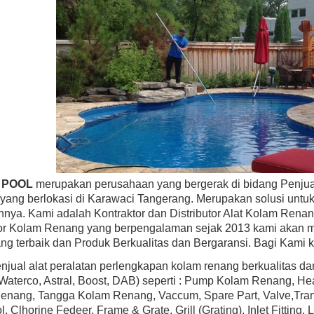
BEST SELLER
BEST SELLER
ayward SP0583L30 AstroLite Pool Light,
Hayward H100IDP1 H-Series 100
hermoplastic Face Rim, 120-Volt, 30-Foot
Above Ground Pool & Spa Heater, 
Cord
Low Nox
Rp (Hubungi CS)
Rp (Hubungi CS)
 POOL
merupakan perusahaan yang bergerak di bidang Penjual
yang berlokasi di Karawaci Tangerang. Merupakan solusi unt
nnya. Kami adalah Kontraktor dan Distributor Alat Kolam Renan
tor Kolam Renang yang berpengalaman sejak 2013 kami akan m
ng terbaik dan Produk Berkualitas dan Bergaransi. Bagi Kami 
jual alat peralatan perlengkapan kolam renang berkualitas d
 Waterco, Astral, Boost, DAB) seperti : Pump Kolam Renang, H
nang, Tangga Kolam Renang, Vaccum, Spare Part, Valve,Transf
l, Clhorine Fedeer, Frame & Grate, Grill (Grating), Inlet Fittin