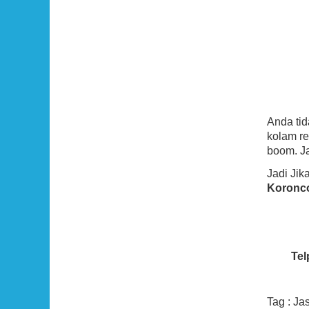
Anda ti
kolam re
boom. Ja
Jadi Ji
Koronc
Tel
Tag : Ja