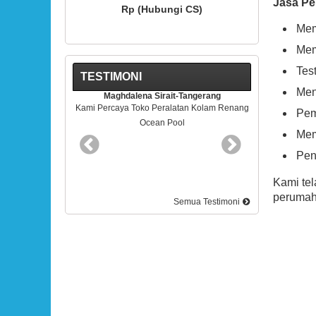
Jasa Pe
 (Hubungi CS)
Rp (Hubungi CS)
Mem
Mem
Tes
TESTIMONI
Men
na Sirait-Tangerang
Rudy Kris-BSD Tangerang
oko Peralatan Kolam Renang
Pelayananya Mantap. Terimakasih
Pem
Ocean Pool
Mem
Pen
Kami tel
perumaha
Semua Testimoni