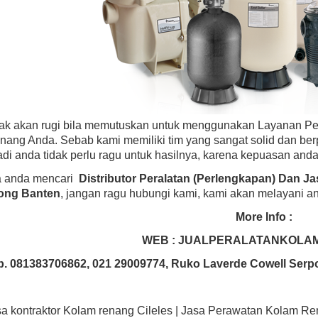
dak akan rugi bila memutuskan untuk menggunakan Layanan P
nang Anda. Sebab kami memiliki tim yang sangat solid dan be
di anda tidak perlu ragu untuk hasilnya, karena kepuasan anda
ka anda mencari
Distributor Peralatan (Perlengkapan) Dan J
ong Banten
, jangan ragu hubungi kami, kami akan melayani a
More Info :
WEB : JUALPERALATANKOLA
p. 081383706862, 021 29009774, Ruko Laverde Cowell Serp
sa kontraktor Kolam renang Cileles | Jasa Perawatan Kolam R