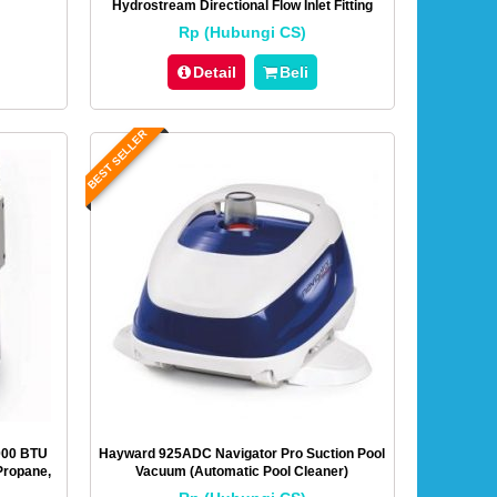
Hydrostream Directional Flow Inlet Fitting
With 1-1/2-Inch MIP Thread
Rp (Hubungi CS)
Detail
Beli
BEST SELLER
000 BTU
Hayward 925ADC Navigator Pro Suction Pool
Propane,
Vacuum (Automatic Pool Cleaner)