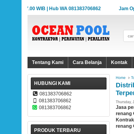
08.00-17.00 WIB | Hub WA 081383706862
Jam Operasi
08.00-17.00 WIB | Hub WA 081383706862
Jam Operasi
Tentang Kami
Cara Belanja
Kontak
Home
T
HUBUNGI KAMI
Distr
Terpe
081383706862
081383706862
Thursday, 
Jasa pe
081383706862
renang 
Kontrak
renang 
PRODUK TERBARU