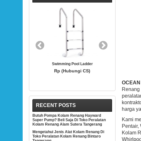
BEST SELLER
ming Pool Ladder
Hayward SP1419D White 3/4-Inch Opening
H
Hydrostream Directional Flow Inlet Fitting
T
(Hubungi CS)
With 1-1/2-Inch MIP Thread
Rp (Hubungi CS)
OCEAN
Renang 
peralata
kontrak
RECENT POSTS
harga ya
Butuh Pompa Kolam Renang Hayward
Kami men
Super Pump? Beli Saja Di Toko Peralatan
Kolam Renang Alam Sutera Tangerang
Pentair,
Mengetahui Jenis Alat Kolam Renang Di
Kolam Re
Toko Peralatan Kolam Renang Bintaro
Whirlpoo
Tangerang