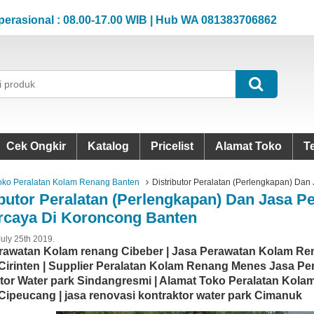
onal : 08.00-17.00 WIB | Hub WA 081383706862
Jam 
onal : 08.00-17.00 WIB | Hub WA 081383706862
Jam 
Cek Ongkir
Katalog
Pricelist
Alamat Toko
T
oko Peralatan Kolam Renang Banten
Distributor Peralatan (Perlengkapan) Da
ibutor Peralatan (Perlengkapan) Dan Jasa 
rcaya Di Koroncong Banten
July 25th 2019.
rawatan Kolam renang Cibeber | Jasa Perawatan Kolam Re
Cirinten | Supplier Peralatan Kolam Renang Menes Jasa P
tor Water park Sindangresmi | Alamat Toko Peralatan Kolam 
Cipeucang | jasa renovasi kontraktor water park Cimanuk