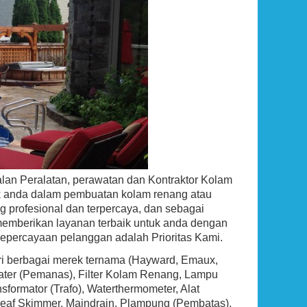
,000 BTU
Ground Pool Skimmer
Propane,
Rp (Hubungi CS)
an Peralatan, perawatan dan Kontraktor Kolam
uk anda dalam pembuatan kolam renang atau
g profesional dan terpercaya, dan sebagai
emberikan layanan terbaik untuk anda dengan
kepercayaan pelanggan adalah Prioritas Kami.
ari berbagai merek ternama (Hayward, Emaux,
eater (Pemanas), Filter Kolam Renang, Lampu
ormator (Trafo), Waterthermometer, Alat
g, Leaf Skimmer, Maindrain, Plampung (Pembatas),