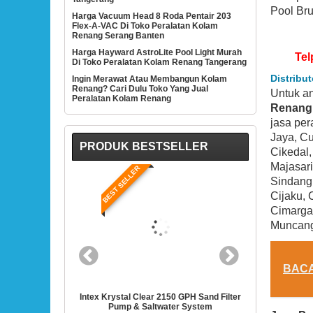
Pool Bru
Harga Vacuum Head 8 Roda Pentair 203
Flex-A-VAC Di Toko Peralatan Kolam
Renang Serang Banten
Harga Hayward AstroLite Pool Light Murah
Tel
Di Toko Peralatan Kolam Renang Tangerang
Distribu
Ingin Merawat Atau Membangun Kolam
Renang? Cari Dulu Toko Yang Jual
Untuk a
Peralatan Kolam Renang
Renang 
jasa per
Jaya, Cu
PRODUK BESTSELLER
Cikedal,
Majasari
LER
BEST SELLER
Sindang
Cijaku, 
Cimarga,
Muncang
BAC
 Clear 2150 GPH Sand Filter
Intex 28635EG Krystal Clear Cartridge Filter
H
& Saltwater System
Pump For Above Ground Pools