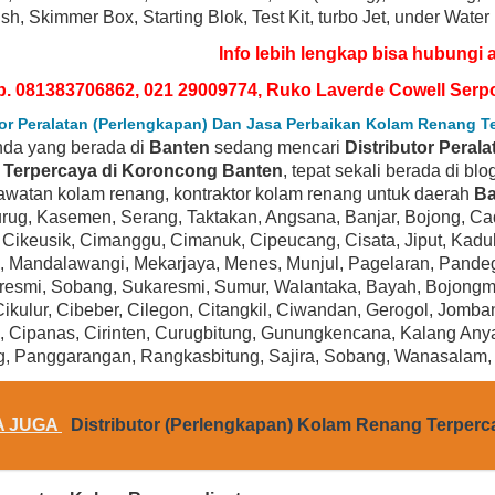
sh, Skimmer Box, Starting Blok, Test Kit, turbo Jet, under Water
Info lebih lengkap bisa hubungi 
p. 081383706862, 021 29009774, Ruko Laverde Cowell Serp
tor Peralatan (Perlengkapan) Dan Jasa Perbaikan Kolam Renang 
nda yang berada di
Banten
sedang mencari
Distributor Peral
Terpercaya di Koroncong Banten
, tepat sekali berada di bl
awatan kolam renang, kontraktor kolam renang untuk daerah
Ba
rug, Kasemen, Serang, Taktakan, Angsana, Banjar, Bojong, Cadas
 Cikeusik, Cimanggu, Cimanuk, Cipeucang, Cisata, Jiput, Kad
, Mandalawangi, Mekarjaya, Menes, Munjul, Pagelaran, Pandegl
BEST SELLER
BEST SELLER
resmi, Sobang, Sukaresmi, Sumur, Walantaka, Bayah, Bojongma
Cikulur, Cibeber, Cilegon, Citangkil, Ciwandan, Gerogol, Jomba
 Cipanas, Cirinten, Curugbitung, Gunungkencana, Kalang Any
, Panggarangan, Rangkasbitung, Sajira, Sobang, Wanasalam
A JUGA
Distributor (Perlengkapan) Kolam Renang Terper
ayward SP1580X15 Power-Flo LX Series 1-
Hayward SP1593 PowerFlo Matri
1/2-Horsepower Above-Ground Pool Pump
Above-Ground Swimming Poo