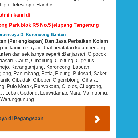
 Light Telescopic Handle.
admin kami di
ong Park blok R5 No.5 jelupang Tangerang
Terpercaya Di Koroncong Banten
atan (Perlengkapan) Dan Jasa Perbaikan Kolam
og ini, kami melayani Jual peralatan kolam renang,
nten
dan sekitarnya seperti :Banjarsari, Cipocok
ari, Carita, Cibaliung, Cibitung, Cigeulis,
uhejo, Karangtanjung, Koroncong, Labuan,
ang, Panimbang, Patia, Picung, Pulosari, Saketi,
BEST SELLER
nik, Cibadak, Cibeber, Cigemblong, Cihara,
ng, Pulo Merak, Purwakarta, Cileles, Cilograng,
ar, Lebak Gedong, Leuwidamar, Maja, Malingping,
, Warunggunung
caya di Pegangsaan
x 1.5 HP
Hayward SP0714T VariFlo Top-Mount
l Pump
Control Value, Black