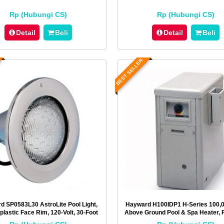
Rp (Hubungi CS)
Rp (Hubungi CS)
Detail
Beli
Detail
Beli
BEST SELLER
d SP0583L30 AstroLite Pool Light,
Hayward H100IDP1 H-Series 100,
lastic Face Rim, 120-Volt, 30-Foot
Above Ground Pool & Spa Heater, 
Cord
Low Nox