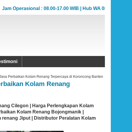
Operasional : 08.00-17.00 WIB | Hub WA 081383706862
Operasional : 08.00-17.00 WIB | Hub WA 081383706862
estimoni
n Jasa Perbaikan Kolam Renang Terpercaya di Koroncong Banten
Perbaikan Kolam Renang
nang Cilegon | Harga Perlengkapan Kolam
erbaikan Kolam Renang Bojongmanik |
renang Jiput | Distributor Peralatan Kolam