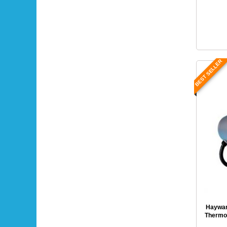
BEST SELLER
Haywar
Thermop